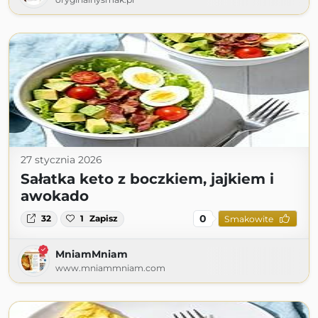
27 stycznia 2026
Sałatka keto z boczkiem, jajkiem i
awokado
0
32
1
Zapisz
Smakowite
MniamMniam
www.mniammniam.com