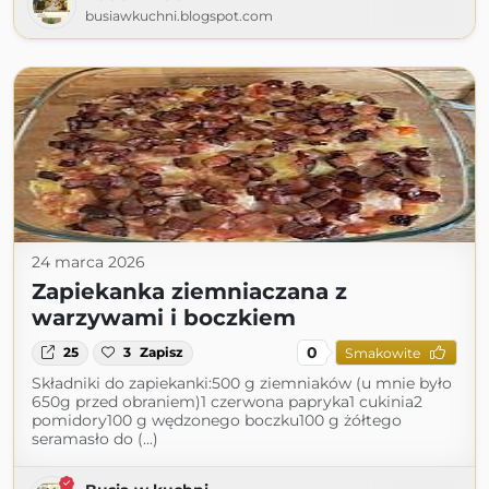
busiawkuchni.blogspot.com
24 marca 2026
Zapiekanka ziemniaczana z
warzywami i boczkiem
0
25
3
Zapisz
Smakowite
Składniki do zapiekanki:500 g ziemniaków (u mnie było
650g przed obraniem)1 czerwona papryka1 cukinia2
pomidory100 g wędzonego boczku100 g żółtego
seramasło do (...)