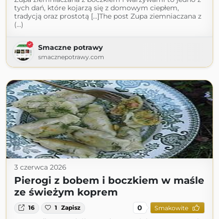
tych dań, które kojarzą się z domowym ciepłem,
tradycją oraz prostotą […]The post Zupa ziemniaczana z
(...)
Smaczne potrawy
smacznepotrawy.com
3 czerwca 2026
Pierogi z bobem i boczkiem w maśle
ze świeżym koprem
0
16
1
Zapisz
Smakowite