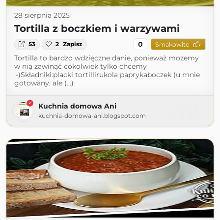
28 sierpnia 2025
Tortilla z boczkiem i warzywami
0
53
2
Zapisz
Smakowite
Tortilla to bardzo wdzięczne danie, ponieważ możemy
w nią zawinąć cokolwiek tylko chcemy
:-)Składniki:placki tortillirukola paprykaboczek (u mnie
gotowany, ale (...)
Kuchnia domowa Ani
kuchnia-domowa-ani.blogspot.com