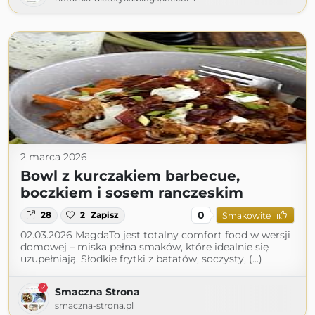
2 marca 2026
Bowl z kurczakiem barbecue,
boczkiem i sosem ranczeskim
0
28
2
Zapisz
Smakowite
02.03.2026 MagdaTo jest totalny comfort food w wersji
domowej – miska pełna smaków, które idealnie się
uzupełniają. Słodkie frytki z batatów, soczysty, (...)
Smaczna Strona
smaczna-strona.pl