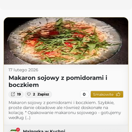
17 lutego 2026
Makaron sojowy z pomidorami i
boczkiem
0
19
2
Zapisz
Smakowite
Makaron sojowy z pomidorami i boczkiem. Szybkie,
proste danie obiadowe ale również doskonałe na
kolację. * Opakowanie makaronu sojowego - gotujemy
według (...)
Malgoska w Kuchni