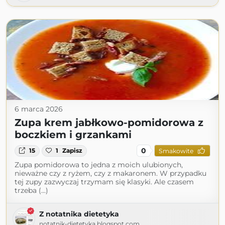
6 marca 2026
Zupa krem jabłkowo-pomidorowa z
boczkiem i grzankami
0
15
1
Zapisz
Smakowite
Zupa pomidorowa to jedna z moich ulubionych,
nieważne czy z ryżem, czy z makaronem. W przypadku
tej zupy zazwyczaj trzymam się klasyki. Ale czasem
trzeba (...)
Z notatnika dietetyka
notatnik-dietetyka.blogspot.com