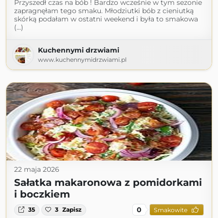
Przyszedł czas na bób ! Bardzo wcześnie w tym sezonie
zapragnęłam tego smaku. Młodziutki bób z cieniutką
skórką podałam w ostatni weekend i była to smakowa
(...)
Kuchennymi drzwiami
www.kuchennymidrzwiami.pl
22 maja 2026
Sałatka makaronowa z pomidorkami
i boczkiem
0
35
3
Zapisz
Smakowite