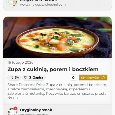
www.malgoskawkuchni.com
16 lutego 2026
Zupa z cukinią, porem i boczkiem
0
34
3
Zapisz
Smakowite
Share Pinterest Print Zupa z cukinią, porem i boczkiem,
a także ziemniakami, marchewką, koperkiem i
zabielona śmietanką. Pożywna, bardzo smaczna, prosta
do (...)
Oryginalny smak
oryginalnysmak.pl