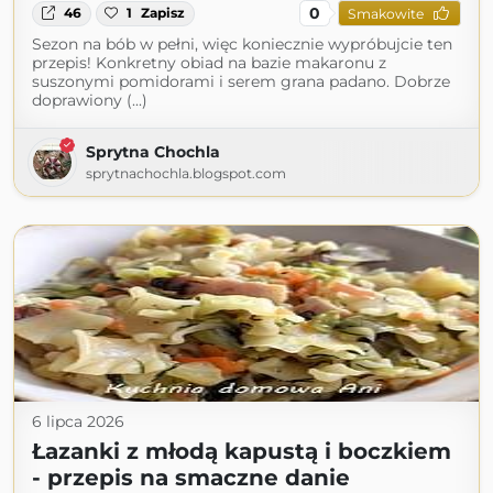
0
46
1
Zapisz
Smakowite
Sezon na bób w pełni, więc koniecznie wypróbujcie ten
przepis! Konkretny obiad na bazie makaronu z
suszonymi pomidorami i serem grana padano. Dobrze
doprawiony (...)
Sprytna Chochla
sprytnachochla.blogspot.com
6 lipca 2026
Łazanki z młodą kapustą i boczkiem
- przepis na smaczne danie