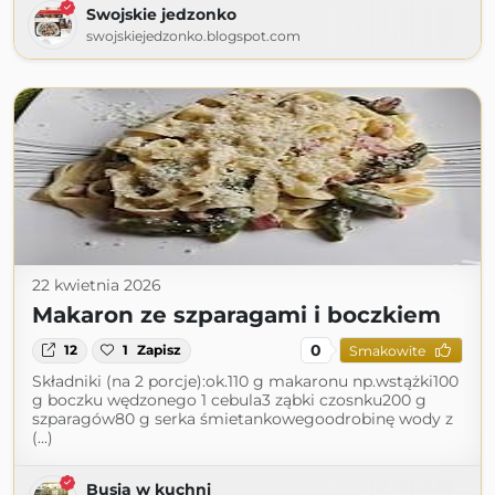
Swojskie jedzonko
swojskiejedzonko.blogspot.com
22 kwietnia 2026
Makaron ze szparagami i boczkiem
0
12
1
Zapisz
Smakowite
Składniki (na 2 porcje):ok.110 g makaronu np.wstążki100
g boczku wędzonego 1 cebula3 ząbki czosnku200 g
szparagów80 g serka śmietankowegoodrobinę wody z
(...)
Busia w kuchni