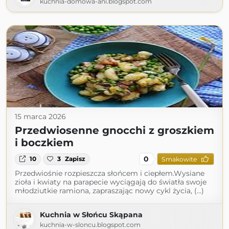
kuchnia-domowa-ani.blogspot.com
15 marca 2026
Przedwiosenne gnocchi z groszkiem
i boczkiem
0
10
3
Zapisz
Smakowite
Przedwiośnie rozpieszcza słońcem i ciepłem.Wysiane
zioła i kwiaty na parapecie wyciągają do światła swoje
młodziutkie ramiona, zapraszając nowy cykl życia, (...)
Kuchnia w Słońcu Skąpana
kuchnia-w-sloncu.blogspot.com