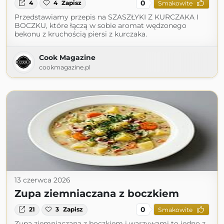
0
4
4
Zapisz
Smakowite
Przedstawiamy przepis na SZASZŁYKI Z KURCZAKA I
BOCZKU, które łączą w sobie aromat wędzonego
bekonu z kruchością piersi z kurczaka.
Cook Magazine
cookmagazine.pl
13 czerwca 2026
Zupa ziemniaczana z boczkiem
0
21
3
Zapisz
Smakowite
Zupa ziemniaczana z boczkiem i warzywami to jedno z