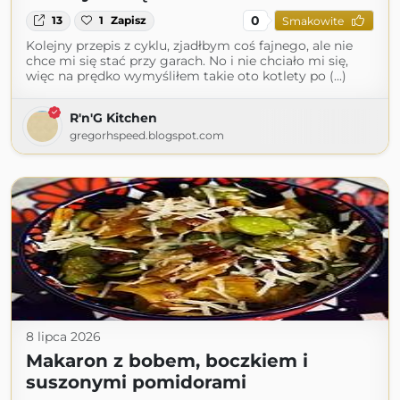
0
13
1
Zapisz
Smakowite
Kolejny przepis z cyklu, zjadłbym coś fajnego, ale nie
chce mi się stać przy garach. No i nie chciało mi się,
więc na prędko wymyśliłem takie oto kotlety po (...)
R'n'G Kitchen
gregorhspeed.blogspot.com
8 lipca 2026
Makaron z bobem, boczkiem i
suszonymi pomidorami