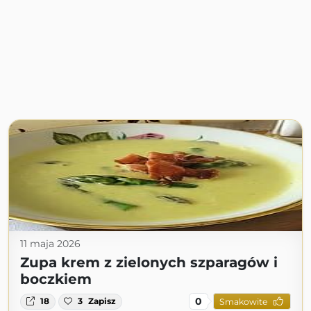
11 maja 2026
Zupa krem z zielonych szparagów i
boczkiem
0
18
3
Zapisz
Smakowite