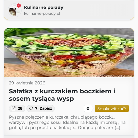
Kulinarne porady
kulinarne-porady.pl
29 kwietnia 2026
Sałatka z kurczakiem boczkiem i
sosem tysiąca wysp
0
28
7
Zapisz
Smakowite
Pyszne połączenie kurczaka, chrupiącego boczku,
warzyw i pysznego sosu. Idealna na każdą imprezę , na
grilla, lub po prostu na kolację... Gorąco polecam (...)