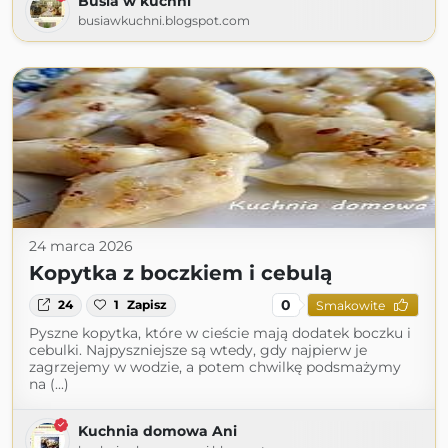
Busia w kuchni
busiawkuchni.blogspot.com
24 marca 2026
Kopytka z boczkiem i cebulą
0
24
1
Zapisz
Smakowite
Pyszne kopytka, które w cieście mają dodatek boczku i
cebulki. Najpyszniejsze są wtedy, gdy najpierw je
zagrzejemy w wodzie, a potem chwilkę podsmażymy
na (...)
Kuchnia domowa Ani