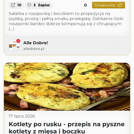
0
10
3
Zapisz
Smakowite
Sałatka z roszponką i boczkiem to propozycja na
szybką, prostą i pełną smaku przekąskę. Delikatne listki
roszponki bardzo dobrze komponują się z chrupiącym
(...)
Alle Dobre!
alledobre.pl
17 lipca 2026
Kotlety po rusku - przepis na pyszne
kotlety z mięsa i boczku