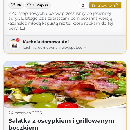
0
26
1
Zapisz
Smakowite
Z 40 stopniowych upałów przeszliśmy do jesiennej
aury... Dlatego dziś zapraszam po nieco inną wersję
łazanek z młodą kapustą niż te, które robiłam do tej
pory. (...)
Kuchnia domowa Ani
kuchnia-domowa-ani.blogspot.com
24 czerwca 2026
Sałatka z oscypkiem i grillowanym
boczkiem