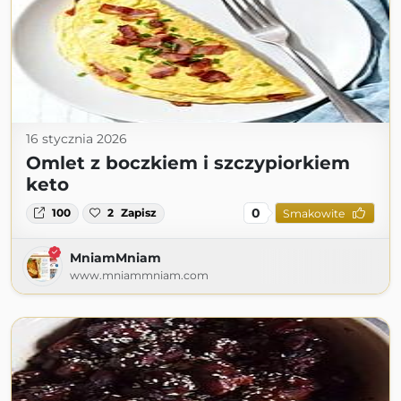
16 stycznia 2026
Omlet z boczkiem i szczypiorkiem
keto
0
100
2
Zapisz
Smakowite
MniamMniam
www.mniammniam.com