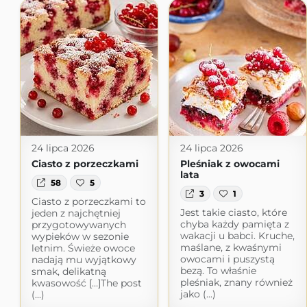
24 lipca 2026
24 lipca 2026
Ciasto z porzeczkami
Pleśniak z owocami
lata
58
5
3
1
Ciasto z porzeczkami to
Jest takie ciasto, które
jeden z najchętniej
chyba każdy pamięta z
przygotowywanych
wakacji u babci. Kruche,
wypieków w sezonie
maślane, z kwaśnymi
letnim. Świeże owoce
owocami i puszystą
nadają mu wyjątkowy
bezą. To właśnie
smak, delikatną
pleśniak, znany również
kwasowość […]The post
jako (...)
(...)