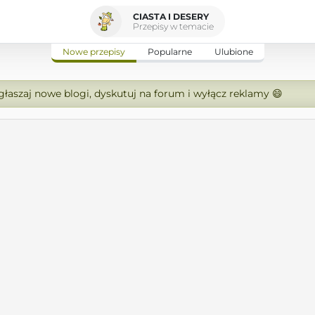
CIASTA I DESERY
Przepisy w temacie
Nowe przepisy
Popularne
Ulubione
zgłaszaj nowe blogi, dyskutuj na forum i wyłącz reklamy 😄