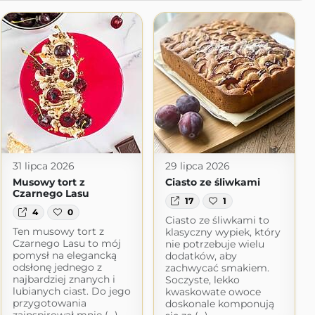
31 lipca 2026
29 lipca 2026
Musowy tort z
Ciasto ze śliwkami
Czarnego Lasu
17
1
4
0
Ciasto ze śliwkami to
Ten musowy tort z
klasyczny wypiek, który
Czarnego Lasu to mój
nie potrzebuje wielu
pomysł na elegancką
dodatków, aby
odsłonę jednego z
zachwycać smakiem.
najbardziej znanych i
Soczyste, lekko
lubianych ciast. Do jego
kwaskowate owoce
przygotowania
doskonale komponują