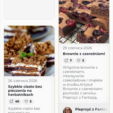
29 czerwca 2026
Brownie z czereśniami
7
3
Wilgotne brownie z
czereśniami,
intensywnie
czekoladowe i miękkie
26 czerwca 2026
w środku.Artykuł
Szybkie ciasto bez
Brownie z czereśniami
pieczenia na
pochodzi z serwisu
herbatnikach
Pieprzyć z Fantazją.
40
5
Szybkie ciasto bez
Pieprzyć z Fantazją
pieczenia na