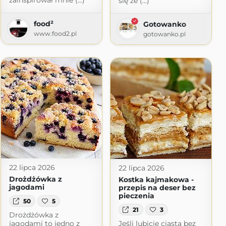
zainspirował mnie (...)
się ze (...)
food²
Gotowanko
www.food2.pl
gotowanko.pl
pot.com
22 lipca 2026
22 lipca 2026
Drożdżówka z
Kostka kajmakowa -
jagodami
przepis na deser bez
pieczenia
50
5
21
3
Drożdżówka z
jagodami to jedno z
Jeśli lubicie ciasta bez