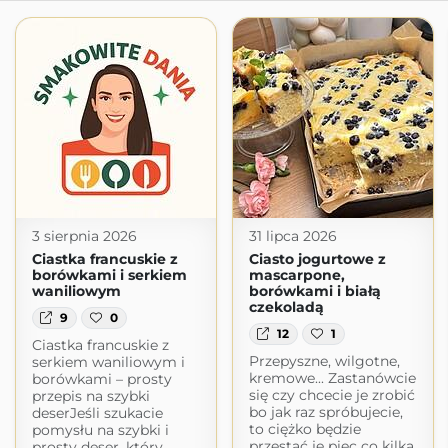
3 sierpnia 2026
31 lipca 2026
Ciastka francuskie z
Ciasto jogurtowe z
borówkami i serkiem
mascarpone,
waniliowym
borówkami i białą
czekoladą
9
0
12
1
Ciastka francuskie z
Przepyszne, wilgotne,
serkiem waniliowym i
kremowe... Zastanówcie
borówkami – prosty
się czy chcecie je zrobić
przepis na szybki
bo jak raz spróbujecie,
deserJeśli szukacie
to ciężko będzie
pomysłu na szybki i
przestać je piec co kilka
prosty deser, który