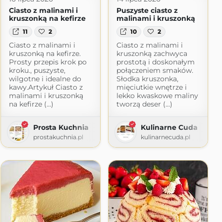
Ciasto z malinami i
Puszyste ciasto z
kruszonką na kefirze
malinami i kruszonką
11
2
10
2
Ciasto z malinami i
Ciasto z malinami i
kruszonką na kefirze.
kruszonką zachwyca
Prosty przepis krok po
prostotą i doskonałym
kroku., puszyste,
połączeniem smaków.
wilgotne i idealne do
Słodka kruszonka,
kawy.Artykuł Ciasto z
mięciutkie wnętrze i
malinami i kruszonką
lekko kwaskowe maliny
na kefirze (...)
tworzą deser (...)
Prosta Kuchnia
Kulinarne Cuda
prostakuchnia.pl
kulinarnecuda.pl