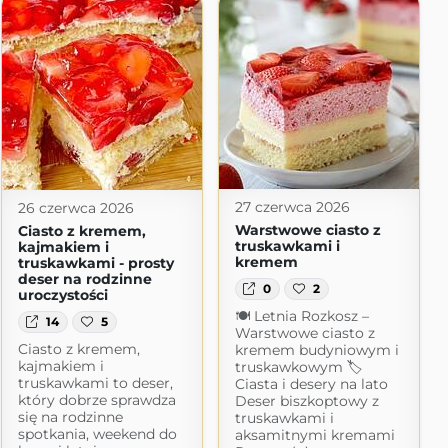
27 czerwca 2026
26 czerwca 2026
Warstwowe ciasto z
Ciasto z kremem,
truskawkami i
kajmakiem i
kremem
truskawkami - prosty
deser na rodzinne
0
2
uroczystości
🍽 Letnia Rozkosz –
14
5
Warstwowe ciasto z
Ciasto z kremem,
kremem budyniowym i
kajmakiem i
truskawkowym 🏷
truskawkami to deser,
Ciasta i desery na lato
który dobrze sprawdza
Deser biszkoptowy z
się na rodzinne
truskawkami i
spotkania, weekend do
aksamitnymi kremami