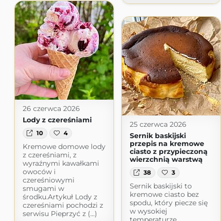
26 czerwca 2026
Lody z czereśniami
25 czerwca 2026
10
4
Sernik baskijski
przepis na kremowe
Kremowe domowe lody
ciasto z przypieczoną
z czereśniami, z
wierzchnią warstwą
wyraźnymi kawałkami
owoców i
38
3
czereśniowymi
Sernik baskijski to
smugami w
kremowe ciasto bez
środku.Artykuł Lody z
spodu, który piecze się
czereśniami pochodzi z
w wysokiej
serwisu Pieprzyć z (...)
temperaturze.