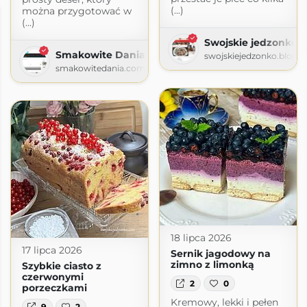
(...)
można przygotować w
(...)
Swojskie jedzonko
Smakowite Dania
swojskiejedzonko.blogs
smakowitedania.com
18 lipca 2026
17 lipca 2026
Sernik jagodowy na
zimno z limonką
Szybkie ciasto z
czerwonymi
2
0
porzeczkami
Kremowy, lekki i pełen
9
2