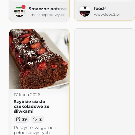
food²
Smaczne potrawy
www.food2.pl
smacznepotrawy.com
17 lipca 2026
Szybkie ciasto
czekoladowe ze
śliwkami
29
2
Puszyste, wilgotne i
pełne soczystych