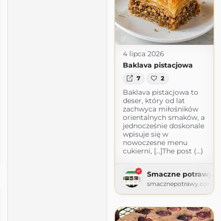
4 lipca 2026
Baklava pistacjowa
7
2
Baklava pistacjowa to
deser, który od lat
zachwyca miłośników
orientalnych smaków, a
jednocześnie doskonale
wpisuje się w
nowoczesne menu
cukierni, […]The post (...)
Smaczne potrawy
smacznepotrawy.com