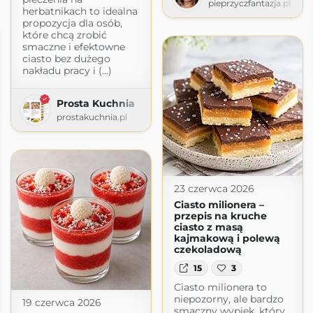
pieprzyczfantazja.pl
herbatnikach to idealna
propozycja dla osób,
które chcą zrobić
smaczne i efektowne
ciasto bez dużego
nakładu pracy i (...)
Prosta Kuchnia
prostakuchnia.pl
23 czerwca 2026
Ciasto milionera –
przepis na kruche
ciasto z masą
kajmakową i polewą
czekoladową
15
3
Ciasto milionera to
niepozorny, ale bardzo
19 czerwca 2026
smaczny wypiek, który