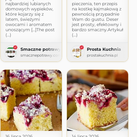
najbardziej lubianych
pieczenia, ten przepis
domowych wypieków,
na kostkę kajmakową z
które kojarzy się z
pewnością przypadnie
latem, świeżymi
Wam do gustu. Deser
owocami i aromatem
jest prosty, efektowny i
unoszącym […]The post
bardzo smaczny.Artykuł
(...)
(...)
Smaczne potrawy
Prosta Kuchnia
smacznepotrawy.com
prostakuchnia.pl
16 lipca 2026
14 lipca 2026