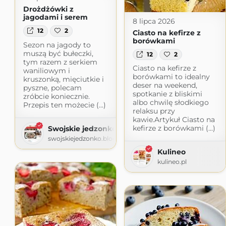
Drożdżówki z
jagodami i serem
8 lipca 2026
12
2
Ciasto na kefirze z
borówkami
Sezon na jagody to
muszą być bułeczki,
12
2
tym razem z serkiem
Ciasto na kefirze z
waniliowym i
borówkami to idealny
kruszonką, mięciutkie i
deser na weekend,
pyszne, polecam
spotkanie z bliskimi
zróbcie koniecznie.
albo chwilę słodkiego
Przepis ten możecie (...)
relaksu przy
kawie.Artykuł Ciasto na
kefirze z borówkami (...)
Swojskie jedzonko
swojskiejedzonko.blogspot.com
Kulineo
kulineo.pl