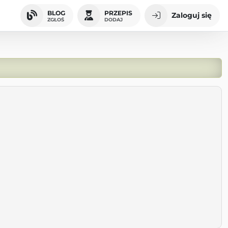
BLOG
PRZEPIS
Zaloguj się
ZGŁOŚ
DODAJ