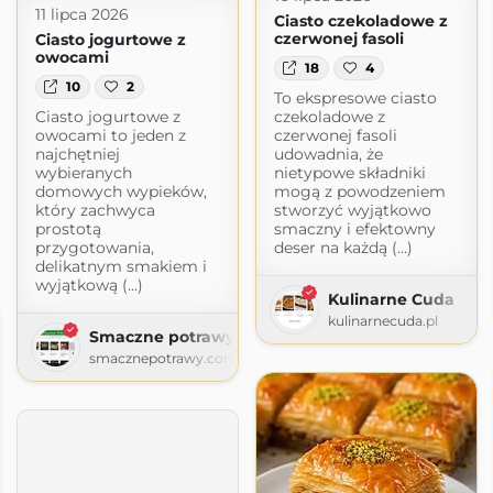
11 lipca 2026
Ciasto czekoladowe z
czerwonej fasoli
Ciasto jogurtowe z
owocami
18
4
10
2
To ekspresowe ciasto
Ciasto jogurtowe z
czekoladowe z
owocami to jeden z
czerwonej fasoli
najchętniej
udowadnia, że
wybieranych
nietypowe składniki
domowych wypieków,
mogą z powodzeniem
który zachwyca
stworzyć wyjątkowo
prostotą
smaczny i efektowny
przygotowania,
deser na każdą (...)
delikatnym smakiem i
wyjątkową (...)
Kulinarne Cuda
kulinarnecuda.pl
Smaczne potrawy
smacznepotrawy.com