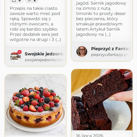
jagód. Sernik jagodowy
Przepis na takie ciasto
na zimno z nutą
zawsze warto mieć pod
limonki to prosty deser
ręką. Sprawdzi się z
bez pieczenia, który
różnymi owocami, a
smakuje prawdziwym
robi się bardzo szybko.
latem.Artykuł Sernik
Przez dodatek sera jest
jagodowy na (...)
wilgotne na drugi i 3 (...)
Pieprzyć z Fantazją
Swojskie jedzonko
pieprzyczfantazja.pl
swojskiejedzonko.blogspot.com
16 lipca 2026