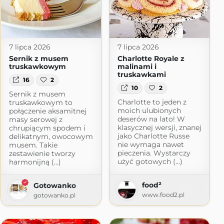
7 lipca 2026
7 lipca 2026
Sernik z musem
Charlotte Royale z
truskawkowym
malinami i
truskawkami
16
2
10
2
Sernik z musem
Charlotte to jeden z
truskawkowym to
moich ulubionych
połączenie aksamitnej
deserów na lato! W
masy serowej z
klasycznej wersji, znanej
chrupiącym spodem i
jako Charlotte Russe
delikatnym, owocowym
nie wymaga nawet
musem. Takie
pieczenia. Wystarczy
zestawienie tworzy
użyć gotowych (...)
harmonijną (...)
food²
Gotowanko
www.food2.pl
gotowanko.pl