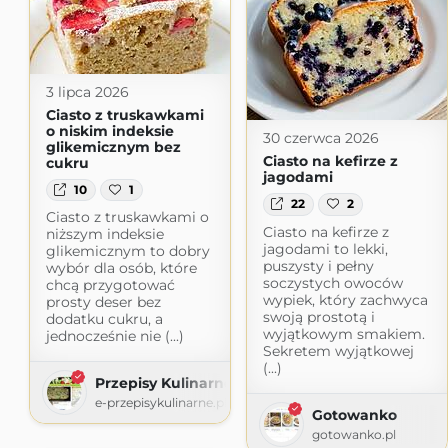
3 lipca 2026
Ciasto z truskawkami
o niskim indeksie
30 czerwca 2026
glikemicznym bez
Ciasto na kefirze z
cukru
jagodami
10
1
22
2
Ciasto z truskawkami o
Ciasto na kefirze z
niższym indeksie
jagodami to lekki,
glikemicznym to dobry
puszysty i pełny
wybór dla osób, które
soczystych owoców
chcą przygotować
wypiek, który zachwyca
prosty deser bez
swoją prostotą i
dodatku cukru, a
wyjątkowym smakiem.
jednocześnie nie (...)
Sekretem wyjątkowej
(...)
Przepisy Kulinarne
e-przepisykulinarne.pl
Gotowanko
gotowanko.pl