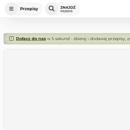
ZNAJDŹ
Przepisy
PRZEPIS
Dołącz do nas
w 5 sekund - zbieraj i dodawaj przepisy, 