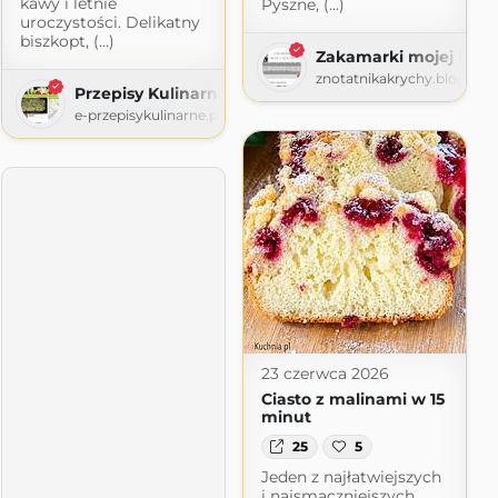
kawy i letnie
Pyszne, (...)
uroczystości. Delikatny
biszkopt, (...)
Zakamarki mojej kuch
znotatnikakrychy.blogspo
Przepisy Kulinarne
e-przepisykulinarne.pl
23 czerwca 2026
Ciasto z malinami w 15
minut
25
5
Jeden z najłatwiejszych
i najsmaczniejszych