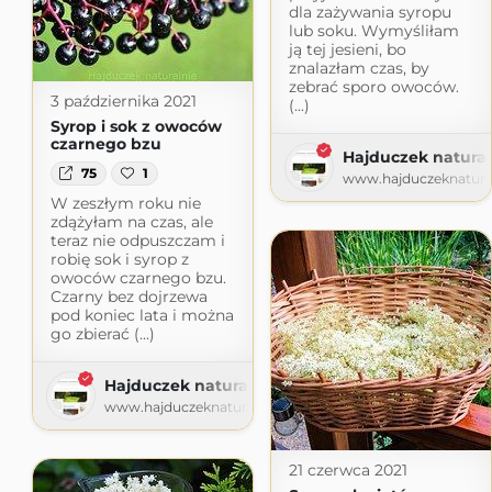
dla zażywania syropu
lub soku. Wymyśliłam
ją tej jesieni, bo
znalazłam czas, by
zebrać sporo owoców.
3 października 2021
(...)
Syrop i sok z owoców
czarnego bzu
Hajduczek natural
75
1
www.hajduczeknatural
W zeszłym roku nie
zdążyłam na czas, ale
teraz nie odpuszczam i
robię sok i syrop z
owoców czarnego bzu.
Czarny bez dojrzewa
pod koniec lata i można
go zbierać (...)
Hajduczek naturalnie
www.hajduczeknaturalnie.pl
21 czerwca 2021