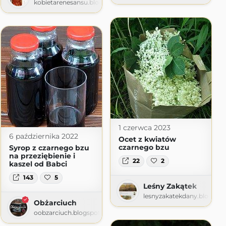
pot.com
kobietarenesansu.blogspot.com
1 czerwca 2023
6 października 2022
Ocet z kwiatów
czarnego bzu
Syrop z czarnego bzu
na przeziębienie i
22
2
kaszel od Babci
143
5
Leśny Zakątek
lesnyzakatekdany.blogspo
Obżarciuch
oobzarciuch.blogspot.com