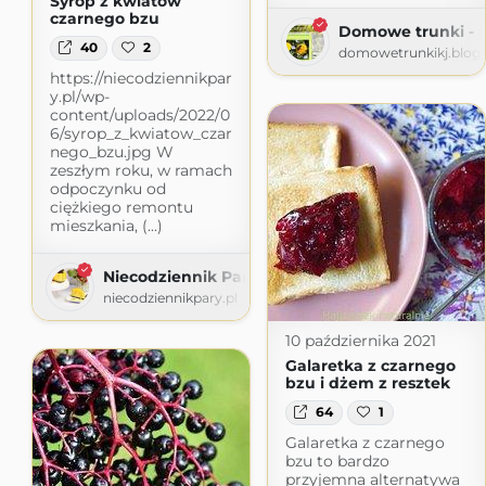
Syrop z kwiatów
czarnego bzu
Domowe trunki - n
40
2
domowetrunkikj.blog
https://niecodziennikpar
y.pl/wp-
content/uploads/2022/0
6/syrop_z_kwiatow_czar
nego_bzu.jpg W
zeszłym roku, w ramach
odpoczynku od
ciężkiego remontu
mieszkania, (...)
Niecodziennik Pary
niecodziennikpary.pl
10 października 2021
Galaretka z czarnego
bzu i dżem z resztek
64
1
Galaretka z czarnego
bzu to bardzo
przyjemna alternatywa