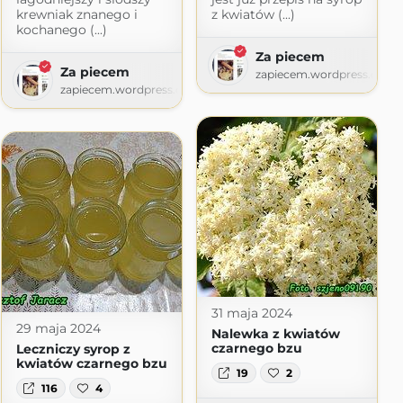
krewniak znanego i
z kwiatów (...)
kochanego (...)
e
Za piecem
Za piecem
e.pl
zapiecem.wordpress.com
zapiecem.wordpress.com
31 maja 2024
29 maja 2024
Nalewka z kwiatów
czarnego bzu
Leczniczy syrop z
kwiatów czarnego bzu
19
2
116
4