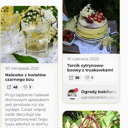
rafuje
wordpress.com
10 czerwca 2022
Torcik cytrynowo-
30 listopada 2021
bzowy z truskawkami
Nalewka z kwiatów
36
1
czarnego bzu
45
1
Ogrody babilonu
Przyrządzenie nalewki
ogrodybabilonu.blogspot.
domowym sposobem
jest prostsze niż się
wydaje. Coraz więcej
osób decyduje się
przygotowywać tego
typu alkohol w domu.