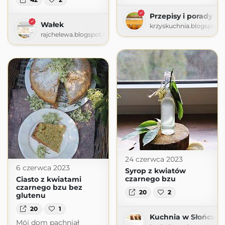
Przepisy i porady ku
Wałek
krzyskuchnia.blogspot.
rajchelewa.blogspot.com
24 czerwca 2023
6 czerwca 2023
Syrop z kwiatów
czarnego bzu
Ciasto z kwiatami
czarnego bzu bez
20
2
glutenu
20
1
Kuchnia w Słońcu 
Mój dom pachniał