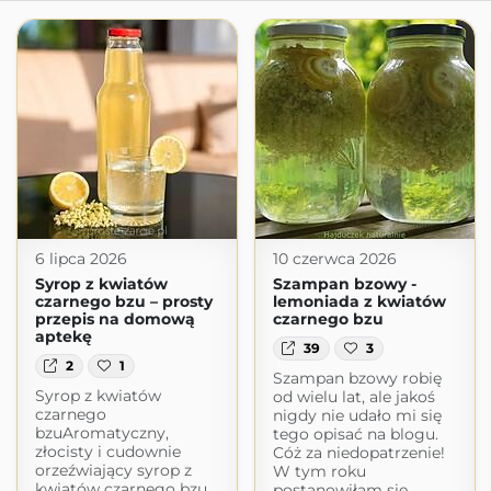
6 lipca 2026
10 czerwca 2026
Syrop z kwiatów
Szampan bzowy -
czarnego bzu – prosty
lemoniada z kwiatów
przepis na domową
czarnego bzu
aptekę
39
3
2
1
Szampan bzowy robię
Syrop z kwiatów
od wielu lat, ale jakoś
czarnego
nigdy nie udało mi się
bzuAromatyczny,
tego opisać na blogu.
złocisty i cudownie
Cóż za niedopatrzenie!
orzeźwiający syrop z
W tym roku
kwiatów czarnego bzu
postanowiłam się