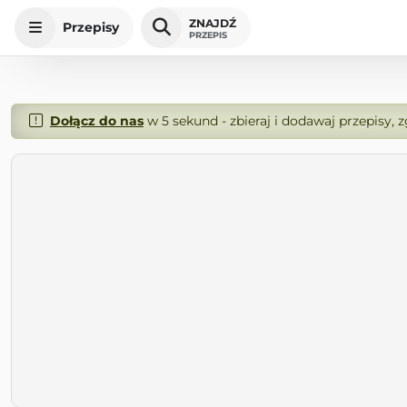
ZNAJDŹ
Przepisy
PRZEPIS
Dołącz do nas
w 5 sekund - zbieraj i dodawaj przepisy, 