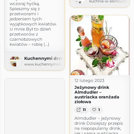
kuchnia-w-sloncu.blogs
wczoraj hyćką.
Spieszmy się z
przetworami i
jedzeniem tych
wyjątkowych kwiatów.
U mnie Był to dzień
przetworów z
czarnobzowych
kwiatów – robię (...)
Kuchennymi drzwiami
www.kuchennymidrzwiami.pl
12 lutego 2023
Jeżynowy drink
Almdudler –
austriacka oranżada
ziołowa
11
1
Almdudler – jeżynowy
drink Dzisiejszy przepis
na niepopularny drink,
jak i sama austriacka