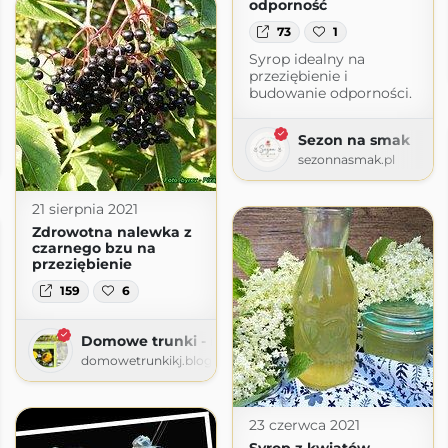
odporność
73
1
Syrop idealny na
przeziębienie i
budowanie odporności.
Sezon na smak
nie
sezonnasmak.pl
nie.pl
21 sierpnia 2021
Zdrowotna nalewka z
czarnego bzu na
przeziębienie
159
6
Domowe trunki - nalewki likiery wina
domowetrunkikj.blogspot.com
23 czerwca 2021
Syrop z kwiatów