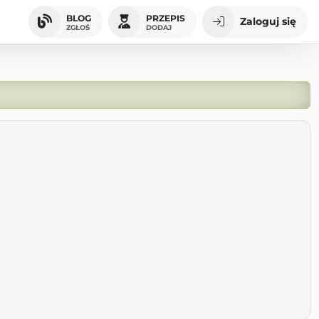
BLOG
PRZEPIS
Zaloguj się
ZGŁOŚ
DODAJ