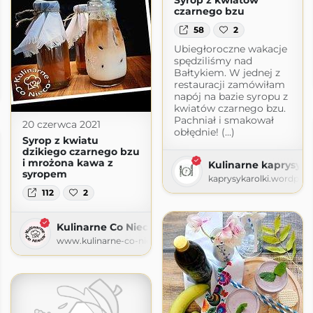
czarnego bzu
58
2
Ubiegłoroczne wakacje
spędziliśmy nad
Bałtykiem. W jednej z
o
restauracji zamówiłam
ogspot.com
napój na bazie syropu z
kwiatów czarnego bzu.
Pachniał i smakował
20 czerwca 2021
obłędnie! (...)
Syrop z kwiatu
dzikiego czarnego bzu
i mrożona kawa z
Kulinarne kaprysy Ka
syropem
kaprysykarolki.wordpre
112
2
Kulinarne Co Nieco
www.kulinarne-co-nieco.pl