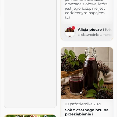
oranżada ziołowa, która
alewki likiery wina
jest jego bazą, nie jest
codziennym napojem.
spot.com
(...)
Alicja piecze i fotog
alicjaszrednickamondr.
10 października 2021
Sok z czarnego bzu na
przeziębienie i