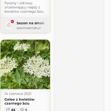
Pyszny i zdrowy,
orzeźwiający napój z
kwiatów czarnego bzu.
Sezon na smak
sezonnasmak.pl
rolki
ss.com
14 czerwca 2021
Gelee z kwiatów
czarnego bzu
63
1