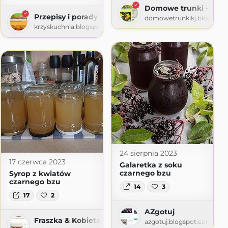
Domowe trunki - nalew
linarne
Przepisy i porady kulinarne
domowetrunkikj.blogspot
com
krzyskuchnia.blogspot.com
24 sierpnia 2023
17 czerwca 2023
Galaretka z soku
czarnego bzu
Syrop z kwiatów
czarnego bzu
14
3
17
2
AZgotuj
Skąpana
Fraszka & Kobieta Renesansu
azgotuj.blogspot.com