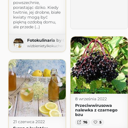
powszechnie,
porastając dziko. Kiedy
twitnie, jej drobne, białe
kwiaty mogą być
piękną ozdobą domu,
ale przede (...)
Fotokulinaria by Claudia Jordan
wizbienietylkokuchennej.wordpress.com
8 września 2022
Przeciwwirusowa
nalewka z czarnego
bzu
21 czerwca 2022
76
5