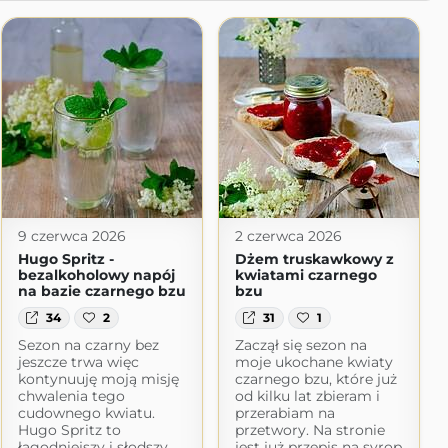
9 czerwca 2026
2 czerwca 2026
Hugo Spritz -
Dżem truskawkowy z
bezalkoholowy napój
kwiatami czarnego
na bazie czarnego bzu
bzu
34
2
31
1
Sezon na czarny bez
Zaczął się sezon na
jeszcze trwa więc
moje ukochane kwiaty
kontynuuję moją misję
czarnego bzu, które już
chwalenia tego
od kilku lat zbieram i
cudownego kwiatu.
przerabiam na
Hugo Spritz to
przetwory. Na stronie
łagodniejszy i słodszy
jest już przepis na syrop