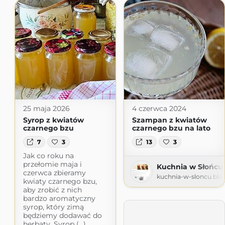
25 maja 2026
4 czerwca 2024
Syrop z kwiatów
Szampan z kwiatów
czarnego bzu
czarnego bzu na lato
7
3
13
3
Jak co roku na
przełomie maja i
Kuchnia w Słońcu
czerwca zbieramy
kuchnia-w-sloncu.blo
kwiaty czarnego bzu,
aby zrobić z nich
bardzo aromatyczny
syrop, który zimą
będziemy dodawać do
herbaty. Syrop (...)