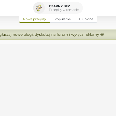
CZARNY BEZ
Przepisy w temacie
Nowe przepisy
Popularne
Ulubione
zgłaszaj nowe blogi, dyskutuj na forum i wyłącz reklamy 😄