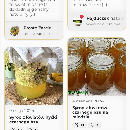
to świetne danie (a
poprawić, a że (...)
dokładniej genialny
naturalny (...)
Hajduczek naturalni
www.hajduczeknaturalni
Proste Żarcie
proste-zarcie.pl
 Skąpana
4 czerwca 2024
gspot.com
Syrop z kwiatów
9 maja 2024
czarnego bzu na
miodzie
Syrop z kwiatów hyćki
czarnego bzu
19
3
42
2