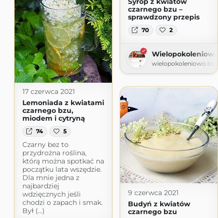
Syrop z kwiatów
czarnego bzu –
sprawdzony przepis
70
2
Wielopokoleniow
wielopokoleniowo.bl
17 czerwca 2021
Lemoniada z kwiatami
czarnego bzu,
miodem i cytryną
74
5
Czarny bez to
przydrożna roślina,
którą można spotkać na
początku lata wszędzie.
Dla mnie jedna z
najbardziej
9 czerwca 2021
wdzięcznych jeśli
chodzi o zapach i smak.
Budyń z kwiatów
Był (...)
czarnego bzu