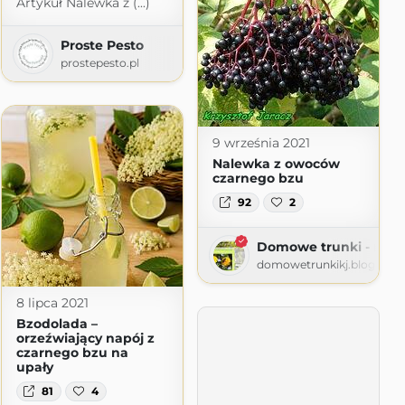
Artykuł Nalewka z (...)
Proste Pesto
prostepesto.pl
9 września 2021
Nalewka z owoców
czarnego bzu
92
2
Domowe trunki - nalew
domowetrunkikj.blogspot
8 lipca 2021
Bzodolada –
orzeźwiający napój z
czarnego bzu na
upały
81
4