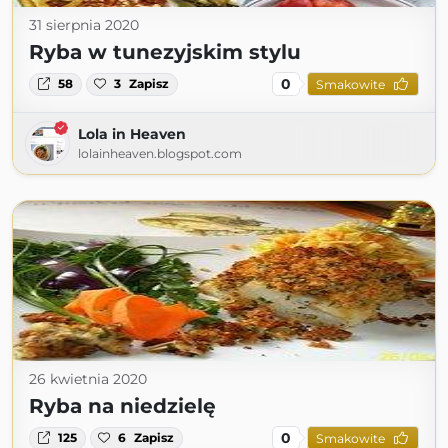
31 sierpnia 2020
Ryba w tunezyjskim stylu
0
58
3
Zapisz
Smakowite
Lola in Heaven
lolainheaven.blogspot.com
26 kwietnia 2020
Ryba na niedzielę
0
125
6
Zapisz
Smakowite