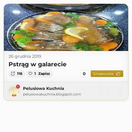
26 grudnia 2019
Pstrąg w galarecie
0
116
1
Zapisz
Smakowite
Pelusiowa Kuchnia
pelusiowakuchnia.blogspot.com