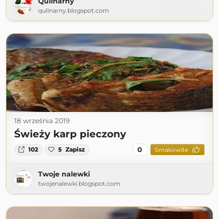
Qulinarny
qulinarny.blogspot.com
18 września 2019
Świeży karp pieczony
0
102
5
Zapisz
Smakowite
Twoje nalewki
twojenalewki.blogspot.com