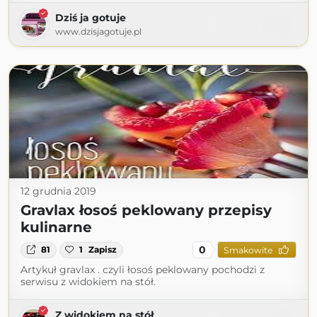
Dziś ja gotuje
www.dzisjagotuje.pl
12 grudnia 2019
Gravlax łosoś peklowany przepisy
kulinarne
0
81
1
Zapisz
Smakowite
Artykuł gravlax . czyli łosoś peklowany pochodzi z
serwisu z widokiem na stół.
Z widokiem na stół