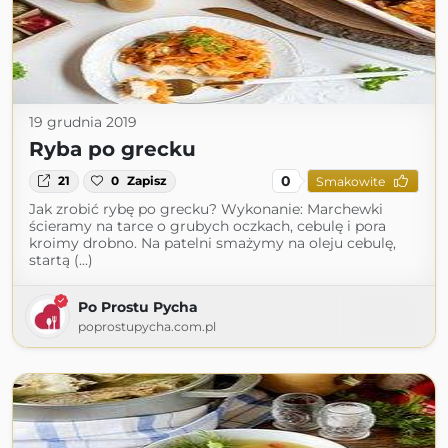
19 grudnia 2019
Ryba po grecku
0
21
0
Zapisz
Smakowite
Jak zrobić rybę po grecku? Wykonanie: Marchewki
ścieramy na tarce o grubych oczkach, cebulę i pora
kroimy drobno. Na patelni smażymy na oleju cebulę,
startą (...)
Po Prostu Pycha
poprostupycha.com.pl