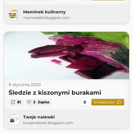
Maminek kulinarny
maminek61.blogspot.com
9 stycznia 2020
Śledzie z kiszonymi burakami
0
81
2
Zapisz
Smakowite
Twoje nalewki
twojenalewki.blogspot.com