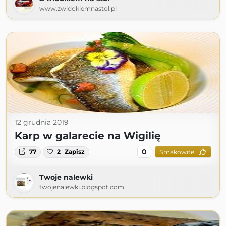
www.zwidokiemnastol.pl
12 grudnia 2019
Karp w galarecie na Wigilię
0
77
2
Zapisz
Smakowite
Twoje nalewki
twojenalewki.blogspot.com