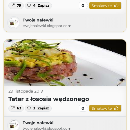
0
79
4
Zapisz
Smakowite
Twoje nalewki
twojenalewki.blogspot.com
29 listopada 2019
Tatar z łososia wędzonego
0
63
3
Zapisz
Smakowite
Twoje nalewki
twojenalewki.blogspot.com