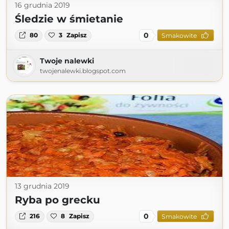
16 grudnia 2019
Śledzie w śmietanie
0
80
3
Zapisz
Smakowite
Twoje nalewki
twojenalewki.blogspot.com
13 grudnia 2019
Ryba po grecku
0
216
8
Zapisz
Smakowite