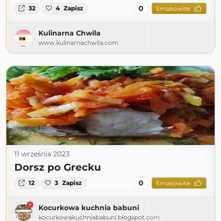
0
32
4
Zapisz
Smakowite
Kulinarna Chwila
www.kulinarnachwila.com
11 września 2023
Dorsz po Grecku
0
12
3
Zapisz
Smakowite
Kocurkowa kuchnia babuni
kocurkowakuchniababuni.blogspot.com