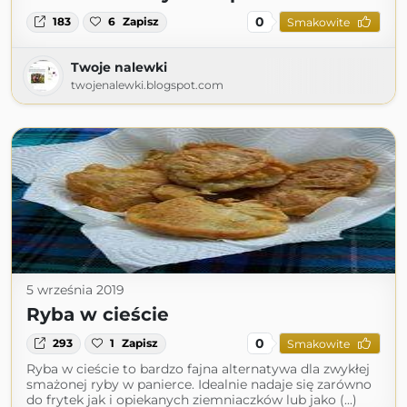
0
183
6
Zapisz
Smakowite
Twoje nalewki
twojenalewki.blogspot.com
5 września 2019
Ryba w cieście
0
293
1
Zapisz
Smakowite
Ryba w cieście to bardzo fajna alternatywa dla zwykłej
smażonej ryby w panierce. Idealnie nadaje się zarówno
do frytek jak i opiekanych ziemniaczków lub jako (...)