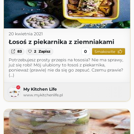
20 kwietnia 2021
Łosoś z piekarnika z ziemniakami
0
83
2
Zapisz
Smakowite
Potrzebujesz prosty przepis na łososia? Nie ma sprawy,
już się robi! Mój ulubiony to łosoś z piekarnika,
ponieważ (prawie) nie da się go zepsuć. Czemu prawie?
(...)
My Kitchen Life
www.mykitchenlife.pl