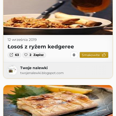
12 września 2019
Łosoś z ryżem kedgeree
0
63
2
Zapisz
Smakowite
Twoje nalewki
twojenalewki.blogspot.com