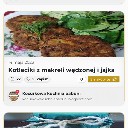
14 maja 2023
Kotleciki z makreli wędzonej i jajka
0
22
5
Zapisz
Smakowite
Kocurkowa kuchnia babuni
kocurkowakuchniababuni.blogspot.com