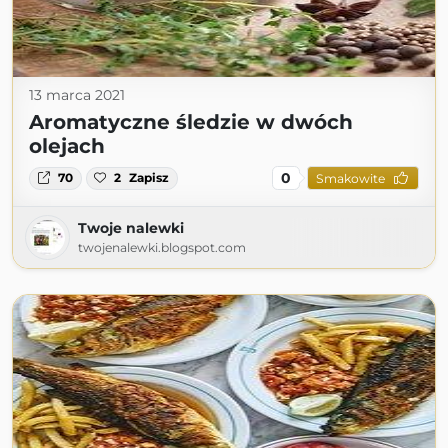
13 marca 2021
Aromatyczne śledzie w dwóch
olejach
0
70
2
Zapisz
Smakowite
Twoje nalewki
twojenalewki.blogspot.com