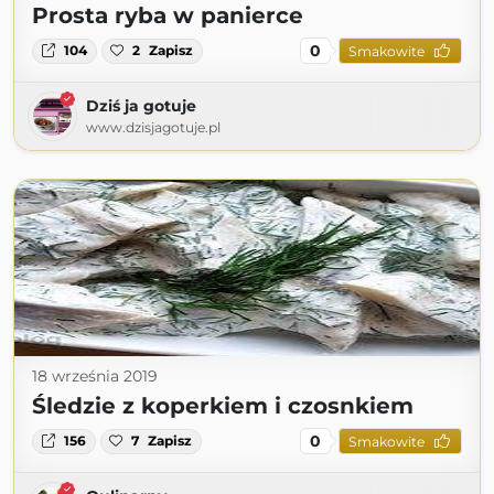
Prosta ryba w panierce
0
104
2
Zapisz
Smakowite
Dziś ja gotuje
www.dzisjagotuje.pl
18 września 2019
Śledzie z koperkiem i czosnkiem
0
156
7
Zapisz
Smakowite