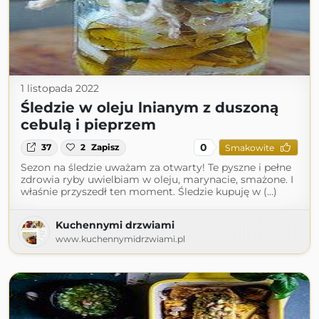
1 listopada 2022
Śledzie w oleju lnianym z duszoną
cebulą i pieprzem
0
37
2
Zapisz
Smakowite
Sezon na śledzie uważam za otwarty! Te pyszne i pełne
zdrowia ryby uwielbiam w oleju, marynacie, smażone. I
właśnie przyszedł ten moment. Śledzie kupuję w (...)
Kuchennymi drzwiami
www.kuchennymidrzwiami.pl