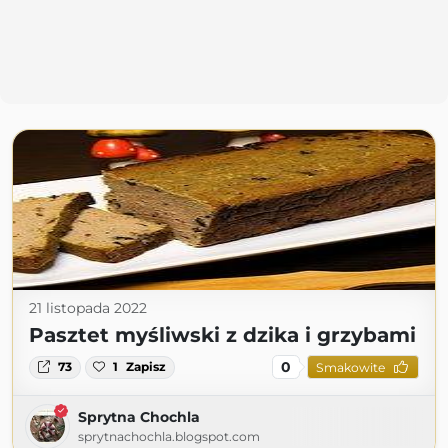
21 listopada 2022
Pasztet myśliwski z dzika i grzybami
0
73
1
Zapisz
Smakowite
Sprytna Chochla
sprytnachochla.blogspot.com