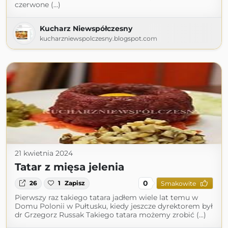
czerwone (...)
Kucharz Niewspółczesny
kucharzniewspolczesny.blogspot.com
21 kwietnia 2024
Tatar z mięsa jelenia
0
26
1
Zapisz
Smakowite
Pierwszy raz takiego tatara jadłem wiele lat temu w
Domu Polonii w Pułtusku, kiedy jeszcze dyrektorem był
dr Grzegorz Russak Takiego tatara możemy zrobić (...)