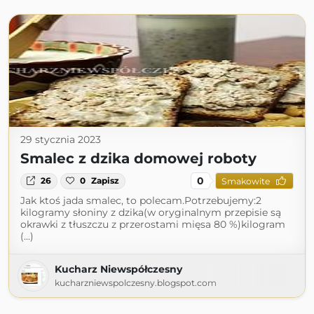
29 stycznia 2023
Smalec z dzika domowej roboty
0
26
0
Zapisz
Smakowite
Jak ktoś jada smalec, to polecam.Potrzebujemy:2
kilogramy słoniny z dzika(w oryginalnym przepisie są
okrawki z tłuszczu z przerostami mięsa 80 %)kilogram
(...)
Kucharz Niewspółczesny
kucharzniewspolczesny.blogspot.com