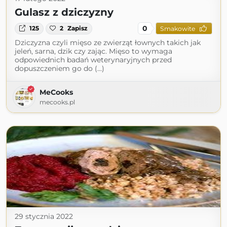
Gulasz z dziczyzny
0
125
2
Zapisz
Smakowite
Dziczyzna czyli mięso ze zwierząt łownych takich jak
jeleń, sarna, dzik czy zając. Mięso to wymaga
odpowiednich badań weterynaryjnych przed
dopuszczeniem go do (...)
MeCooks
mecooks.pl
29 stycznia 2022