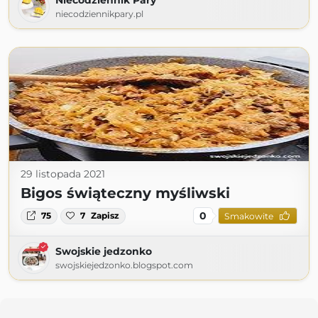
Niecodziennik Pary
niecodziennikpary.pl
29 listopada 2021
Bigos świąteczny myśliwski
0
75
7
Zapisz
Smakowite
Swojskie jedzonko
swojskiejedzonko.blogspot.com