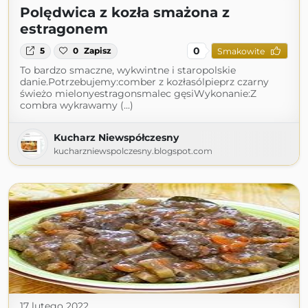
Polędwica z kozła smażona z
estragonem
0
5
0
Zapisz
Smakowite
To bardzo smaczne, wykwintne i staropolskie
danie.Potrzebujemy:comber z kozłasólpieprz czarny
świeżo mielonyestragonsmalec gęsiWykonanie:Z
combra wykrawamy (...)
Kucharz Niewspółczesny
kucharzniewspolczesny.blogspot.com
17 lutego 2022