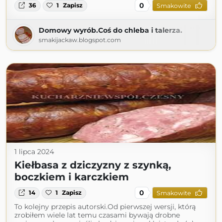
0
36
1
Zapisz
Smakowite
Domowy wyrób.Coś do chleba i talerza.
smakijackaw.blogspot.com
1 lipca 2024
Kiełbasa z dziczyzny z szynką,
boczkiem i karczkiem
0
14
1
Zapisz
Smakowite
To kolejny przepis autorski.Od pierwszej wersji, którą
zrobiłem wiele lat temu czasami bywają drobne