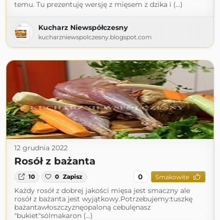
temu. Tu prezentuję wersję z mięsem z dzika i (...)
Kucharz Niewspółczesny
kucharzniewspolczesny.blogspot.com
12 grudnia 2022
Rosół z bażanta
0
10
0
Zapisz
Smakowite
Każdy rosół z dobrej jakości mięsa jest smaczny ale
rosół z bażanta jest wyjątkowy.Potrzebujemy:tuszkę
bażantawłoszczyznęopaloną cebulęnasz
"bukiet"sólmakaron (...)