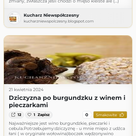
zmiany, zwłaszcza jeśli chodzi o mięso kleiste ale (...)
Kucharz Niewspółczesny
kucharzniewspolczesny.blogspot.com
21 kwietnia 2024
Dziczyzna po burgundzku z winem i
pieczarkami
0
12
1
Zapisz
Smakowite
Najważniejsze jest wino burgundzkie, pieczarki i
cebula.Potrzebujemy:dziczyznę - u mnie mięso z udźca
łani ( w oryginale wołowina)boczek wędzonywino