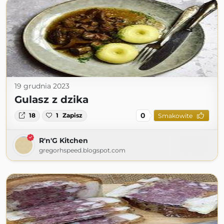
19 grudnia 2023
Gulasz z dzika
0
18
1
Zapisz
Smakowite
R'n'G Kitchen
gregorhspeed.blogspot.com