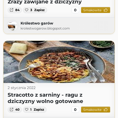
Zrazy zawijane z dziczyzny
0
84
3
Zapisz
Smakowite
Królestwo garów
krolestwogarow.blogspot.com
2 stycznia 2022
Stracotto z sarniny - ragu z
dziczyzny wolno gotowane
0
40
1
Zapisz
Smakowite