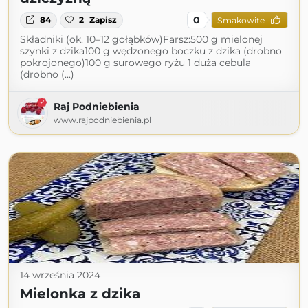
0
84
2
Zapisz
Smakowite
Składniki (ok. 10–12 gołąbków)Farsz:500 g mielonej
szynki z dzika100 g wędzonego boczku z dzika (drobno
pokrojonego)100 g surowego ryżu 1 duża cebula
(drobno (...)
Raj Podniebienia
www.rajpodniebienia.pl
14 września 2024
Mielonka z dzika