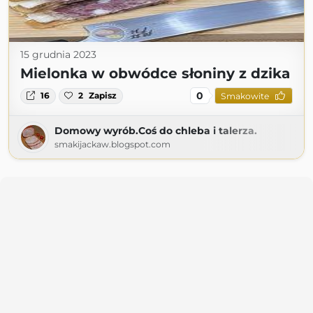
15 grudnia 2023
Mielonka w obwódce słoniny z dzika
0
16
2
Zapisz
Smakowite
Domowy wyrób.Coś do chleba i talerza.
smakijackaw.blogspot.com