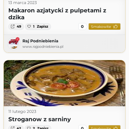
13 marca 2023
Makaron azjatycki z pulpetami z
dzika
0
49
1
Zapisz
Smakowite
Raj Podniebienia
www.rajpodniebienia.pl
11 lutego 2023
Stroganow z sarniny
0
42
2
Zapisz
Smakowite