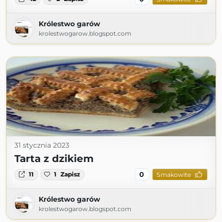
Królestwo garów
krolestwogarow.blogspot.com
31 stycznia 2023
Tarta z dzikiem
0
11
1
Zapisz
Smakowite
Królestwo garów
krolestwogarow.blogspot.com