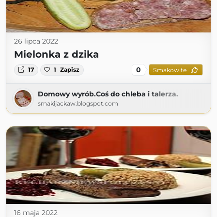
26 lipca 2022
Mielonka z dzika
0
17
1
Zapisz
Smakowite
Domowy wyrób.Coś do chleba i talerza.
smakijackaw.blogspot.com
16 maja 2022