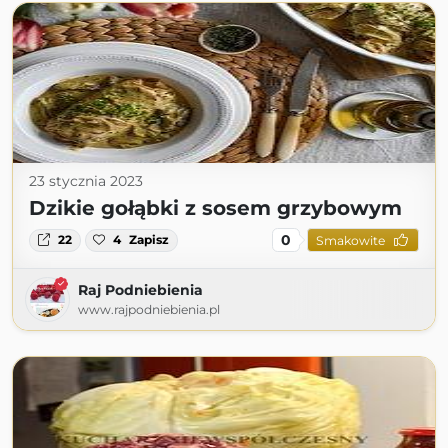
23 stycznia 2023
Dzikie gołąbki z sosem grzybowym
0
22
4
Zapisz
Smakowite
Raj Podniebienia
www.rajpodniebienia.pl