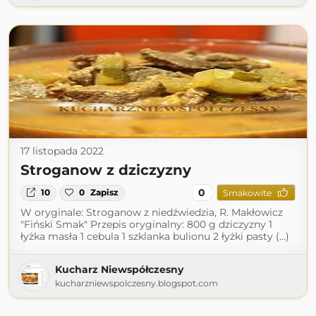
17 listopada 2022
Stroganow z dziczyzny
0
10
0
Zapisz
Smakowite
W oryginale: Stroganow z niedźwiedzia, R. Makłowicz
"Fiński Smak" Przepis oryginalny: 800 g dziczyzny 1
łyżka masła 1 cebula 1 szklanka bulionu 2 łyżki pasty (...)
Kucharz Niewspółczesny
kucharzniewspolczesny.blogspot.com