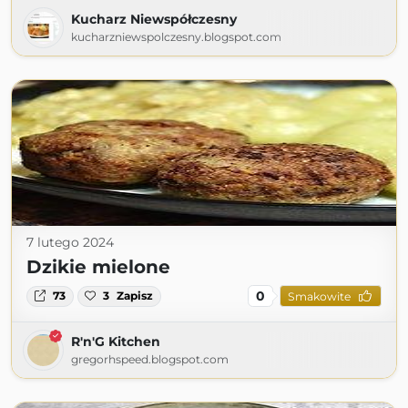
Kucharz Niewspółczesny
kucharzniewspolczesny.blogspot.com
7 lutego 2024
Dzikie mielone
0
73
3
Zapisz
Smakowite
R'n'G Kitchen
gregorhspeed.blogspot.com