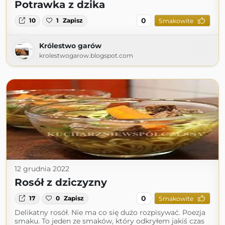
Potrawka z dzika
0
10
1
Zapisz
Smakowite
Królestwo garów
krolestwogarow.blogspot.com
12 grudnia 2022
Rosół z dziczyzny
0
17
0
Zapisz
Smakowite
Delikatny rosół. Nie ma co się dużo rozpisywać. Poezja
smaku. To jeden ze smaków, który odkryłem jakiś czas