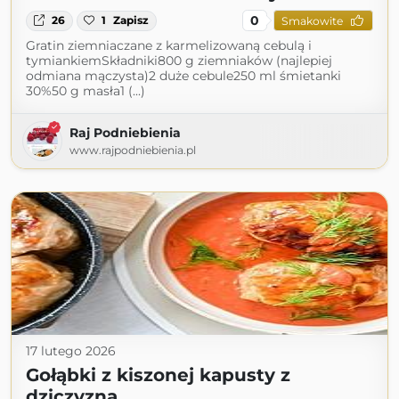
0
26
1
Zapisz
Smakowite
Gratin ziemniaczane z karmelizowaną cebulą i
tymiankiemSkładniki800 g ziemniaków (najlepiej
odmiana mączysta)2 duże cebule250 ml śmietanki
30%50 g masła1 (...)
Raj Podniebienia
www.rajpodniebienia.pl
17 lutego 2026
Gołąbki z kiszonej kapusty z
dziczyzną