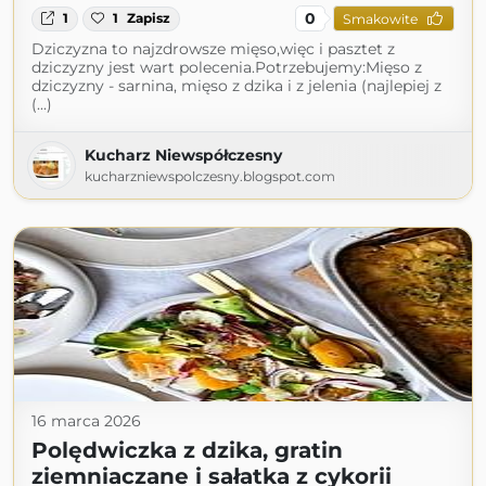
0
1
1
Zapisz
Smakowite
Dziczyzna to najzdrowsze mięso,więc i pasztet z
dziczyzny jest wart polecenia.Potrzebujemy:Mięso z
dziczyzny - sarnina, mięso z dzika i z jelenia (najlepiej z
(...)
Kucharz Niewspółczesny
kucharzniewspolczesny.blogspot.com
16 marca 2026
Polędwiczka z dzika, gratin
ziemniaczane i sałatka z cykorii