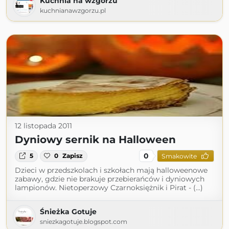
Kuchnia na wzgórzu
kuchnianawzgorzu.pl
12 listopada 2011
Dyniowy sernik na Halloween
0
5
0
Zapisz
Smakowite
Dzieci w przedszkolach i szkołach mają halloweenowe
zabawy, gdzie nie brakuje przebierańców i dyniowych
lampionów. Nietoperzowy Czarnoksiężnik i Pirat - (...)
Śnieżka Gotuje
sniezkagotuje.blogspot.com