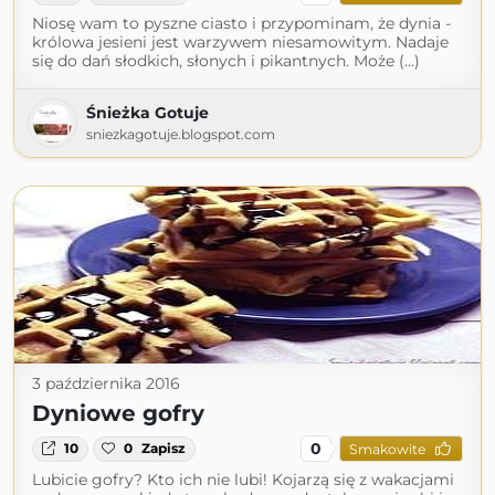
Niosę wam to pyszne ciasto i przypominam, że dynia -
królowa jesieni jest warzywem niesamowitym. Nadaje
się do dań słodkich, słonych i pikantnych. Może (...)
Śnieżka Gotuje
sniezkagotuje.blogspot.com
3 października 2016
Dyniowe gofry
0
10
0
Zapisz
Smakowite
Lubicie gofry? Kto ich nie lubi! Kojarzą się z wakacjami