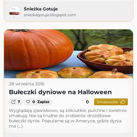
Śnieżka Gotuje
sniezkagotuje.blogspot.com
28 września 2016
Bułeczki dyniowe na Halloween
0
7
0
Zapisz
Smakowite
Wyglądają zjawiskowo, są żółciutkie, pulchne i świetnie
smakują. Nie są trudne do zrobienia: drożdżowe
bułeczki-dynie. Popularne są w Ameryce, gdzie dynia
ma (...)