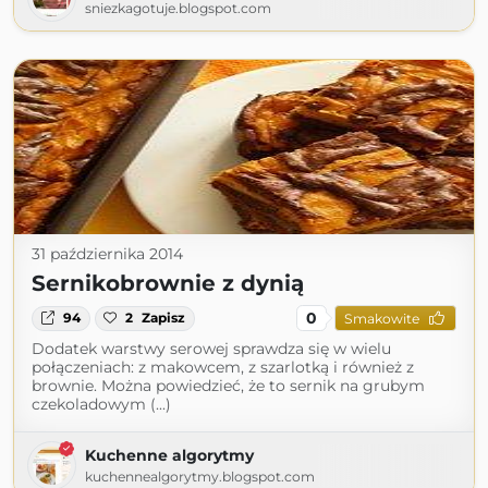
sniezkagotuje.blogspot.com
31 października 2014
Sernikobrownie z dynią
0
94
2
Zapisz
Smakowite
Dodatek warstwy serowej sprawdza się w wielu
połączeniach: z makowcem, z szarlotką i również z
brownie. Można powiedzieć, że to sernik na grubym
czekoladowym (...)
Kuchenne algorytmy
kuchennealgorytmy.blogspot.com