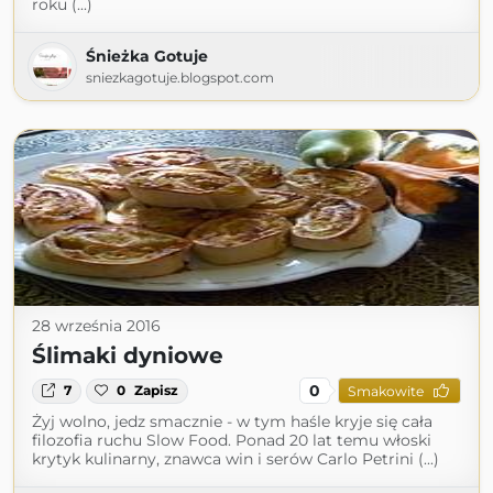
roku (...)
Śnieżka Gotuje
sniezkagotuje.blogspot.com
28 września 2016
Ślimaki dyniowe
0
7
0
Zapisz
Smakowite
Żyj wolno, jedz smacznie - w tym haśle kryje się cała
filozofia ruchu Slow Food. Ponad 20 lat temu włoski
krytyk kulinarny, znawca win i serów Carlo Petrini (...)