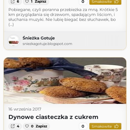
0
6
1
Zapisz
Smakowite
Pobiegane, czyli poranna przebieżka za mną. Krótkie 5
km przyglądania się drzewom, spadającym liściom, i
słuchania muzyki. Nie lubię biegać bez słuchawek, bo
(...)
Śnieżka Gotuje
sniezkagotuje.blogspot.com
16 września 2017
Dynowe ciasteczka z cukrem
0
4
0
Zapisz
Smakowite