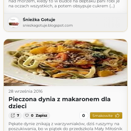
nad morzem, kiedy to w budce na deptaku pani robi je
na oczach wszystkich, a potem obsypuje cukrem (...)
Śnieżka Gotuje
sniezkagotuje.blogspot.com
28 września 2016
Pieczona dynia z makaronem dla
dzieci
0
7
0
Zapisz
Smakowite
Pękate dynie znikają z warzywniaków, dziś ruszymy na
poszukiwania, bo w piątek do przedszkola Mały Miłośnik