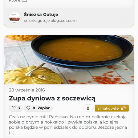
które (...)
Śnieżka Gotuje
sniezkagotuje.blogspot.com
28 września 2016
Zupa dyniowa z soczewicą
0
3
0
Zapisz
Smakowite
Czas na dynie mili Państwo. Na moim balkonie czekają
sobie olbrzymia hokkaido i zwykła polska, a kolejna
polska będzie w poniedziałek do odbioru. Jeszcze jedna
(...)