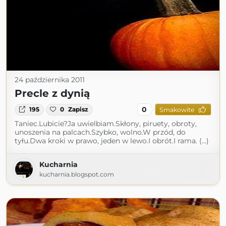
24 października 2011
Precle z dynią
0
195
0
Zapisz
Smakowite
Taniec.Lubicie?Ja uwielbiam.Skłony, piruety, obroty,
unoszenia na palcach.Szybko, wolno.W przód, do
tyłu.Dwa kroki w prawo, jeden w lewo.I obrót.I rama. (...)
Kucharnia
kucharnia.blogspot.com