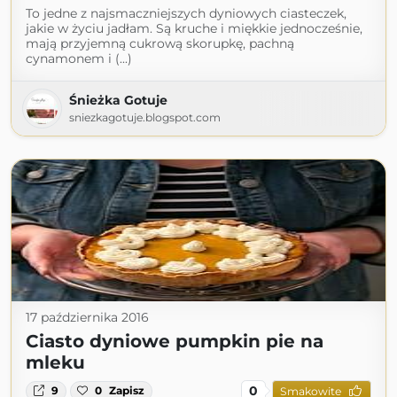
To jedne z najsmaczniejszych dyniowych ciasteczek,
jakie w życiu jadłam. Są kruche i miękkie jednocześnie,
mają przyjemną cukrową skorupkę, pachną
cynamonem i (...)
Śnieżka Gotuje
sniezkagotuje.blogspot.com
17 października 2016
Ciasto dyniowe pumpkin pie na
mleku
0
9
0
Zapisz
Smakowite