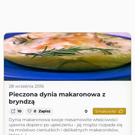
28 września 2016
Pieczona dynia makaronowa z
bryndzą
0
10
0
Zapisz
Smakowite
Dynia makaronowa swoje niesamowite właściwości
ujawnia dopiero po upieczeniu - jej miąższ rozpada się
na mnóstwo cieniutkich i delikatnych makaroników,