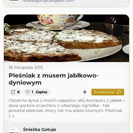
sniezkagotuje.blogspot.com
18 listopada 2015
Pleśniak z musem jabłkowo-
dyniowym
0
8
1
Zapisz
Smakowite
Ostatnia dynia z moich zapasów, słój kompotu z jabłek i
dwie garście orzechów z własnego ogródka - tak
powstał pleśniak, który nie ma sobie równych. Pleśniak
(...)
Śnieżka Gotuje