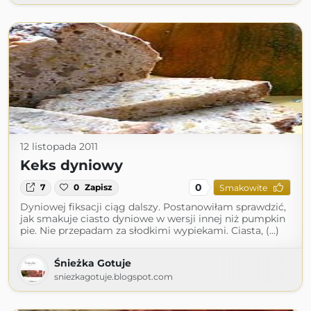
12 listopada 2011
Keks dyniowy
0
7
0
Zapisz
Smakowite
Dyniowej fiksacji ciąg dalszy. Postanowiłam sprawdzić,
jak smakuje ciasto dyniowe w wersji innej niż pumpkin
pie. Nie przepadam za słodkimi wypiekami. Ciasta, (...)
Śnieżka Gotuje
sniezkagotuje.blogspot.com