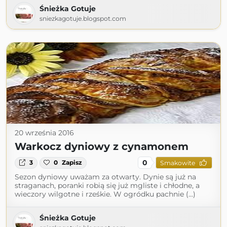
Śnieżka Gotuje
sniezkagotuje.blogspot.com
20 września 2016
Warkocz dyniowy z cynamonem
0
3
0
Zapisz
Smakowite
Sezon dyniowy uważam za otwarty. Dynie są już na
straganach, poranki robią się już mgliste i chłodne, a
wieczory wilgotne i rześkie. W ogródku pachnie (...)
Śnieżka Gotuje