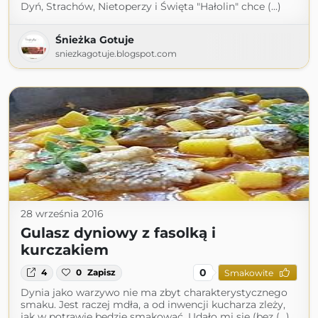
Dyń, Strachów, Nietoperzy i Święta "Hałolin" chce (...)
Śnieżka Gotuje
sniezkagotuje.blogspot.com
28 września 2016
Gulasz dyniowy z fasolką i
kurczakiem
0
4
0
Zapisz
Smakowite
Dynia jako warzywo nie ma zbyt charakterystycznego
smaku. Jest raczej mdła, a od inwencji kucharza zleży,
jak w potrawie będzie smakować. Udało mi się (bez (...)