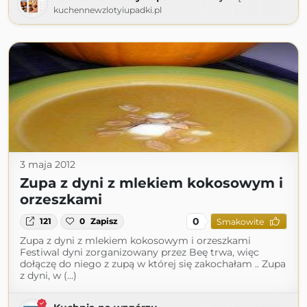
kuchennewzlotyiupadki.pl
3 maja 2012
Zupa z dyni z mlekiem kokosowym i
orzeszkami
0
121
0
Zapisz
Smakowite
Zupa z dyni z mlekiem kokosowym i orzeszkami
Festiwal dyni zorganizowany przez Beę trwa, więc
dołączę do niego z zupą w której się zakochałam .. Zupa
z dyni, w (...)