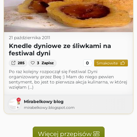
21 października 2011
Knedle dyniowe ze śliwkami na
festiwal dyni
0
285
3
Zapisz
Smakowite
Po raz kolejny rozpoczął się Festiwal Dyni
organizowany przez Beę :) Mam do niego pewien
sentyment, bo jest to pierwsza akcja kulinarna, w której
wzięłam (...)
Mirabelkowy blog
mirabelkowy.blogspot.com
Więcej przepisów