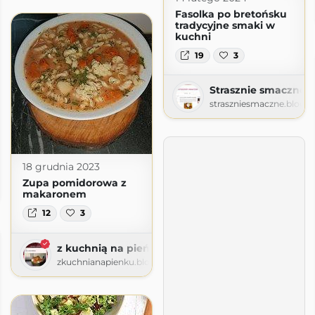
Fasolka po bretońsku
tradycyjne smaki w
kuchni
19
3
Strasznie smaczne
straszniesmaczne.blogs
18 grudnia 2023
Zupa pomidorowa z
pot.com
makaronem
12
3
z kuchnią na pieńku
zkuchnianapienku.blogspot.com