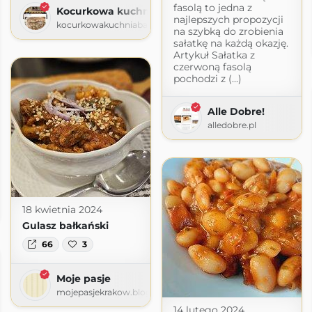
fasolą to jedna z
Kocurkowa kuchnia babuni
najlepszych propozycji
kocurkowakuchniababuni.blogspot.com
na szybką do zrobienia
sałatkę na każdą okazję.
Artykuł Sałatka z
czerwoną fasolą
pochodzi z (...)
Alle Dobre!
alledobre.pl
o
18 kwietnia 2024
co.pl
Gulasz bałkański
66
3
Moje pasje
mojepasjekrakow.blogspot.com
14 lutego 2024