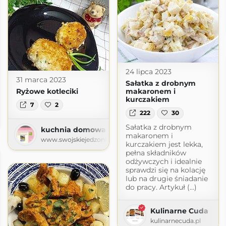
24 lipca 2023
31 marca 2023
Sałatka z drobnym
Ryżowe kotleciki
makaronem i
kurczakiem
7
2
hcenie
222
30
ogspot.com
Sałatka z drobnym
kuchnia domowa Agi - blog kulinarny
makaronem i
www.swojskiejedzonko72.com.pl
kurczakiem jest lekka,
pełna składników
odżywczych i idealnie
sprawdzi się na kolację
lub na drugie śniadanie
do pracy. Artykuł (...)
Kulinarne Cuda
kulinarnecuda.pl