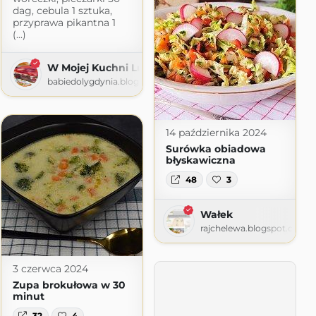
dag, cebula 1 sztuka,
przyprawa pikantna 1
(...)
 swiadomych tego co jedza
nie
.blogspot.com
W Mojej Kuchni Lubię
babiedolygdynia.blogspot.com
14 października 2024
Surówka obiadowa
błyskawiczna
48
3
Wałek
rajchelewa.blogspot.com
3 czerwca 2024
Zupa brokułowa w 30
minut
32
4