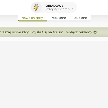
OBIADOWE
Przepisy w temacie
Nowe przepisy
Popularne
Ulubione
zgłaszaj nowe blogi, dyskutuj na forum i wyłącz reklamy 😄