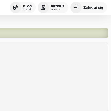
BLOG
PRZEPIS
Zaloguj się
ZGŁOŚ
DODAJ