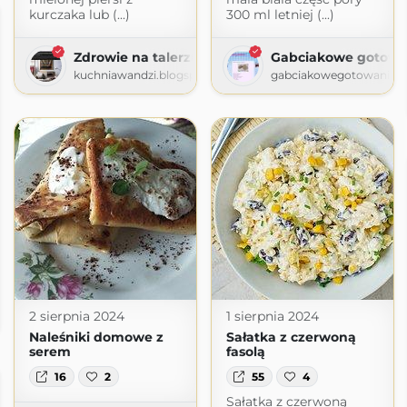
kurczaka lub (...)
300 ml letniej (...)
Zdrowie na talerzu oraz w glowie - blog dla osob
Gabciakowe gotowa
kuchniawandzi.blogspot.com
gabciakowegotowanie24
blog nie tylko kulinarny
2 sierpnia 2024
1 sierpnia 2024
logspot.com
Naleśniki domowe z
Sałatka z czerwoną
serem
fasolą
16
2
55
4
Sałatka z czerwoną