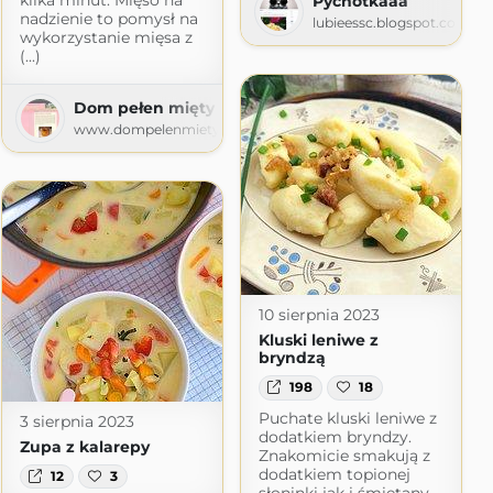
Pychotkaaa
nadzienie to pomysł na
lubieessc.blogspot.com
wykorzystanie mięsa z
(...)
Dom pełen mięty
www.dompelenmiety.pl
10 sierpnia 2023
Kluski leniwe z
bryndzą
198
18
Puchate kluski leniwe z
3 sierpnia 2023
dodatkiem bryndzy.
Zupa z kalarepy
Znakomicie smakują z
dodatkiem topionej
12
3
słoninki jak i śmietany.