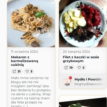
11 września 2024
20 sierpnia 2024
Makaron z
Filet z kaczki w sosie
karmelizowaną
grzybowym
cukinią
10
2
21
3
Mało mnie ostatnio na
Mydło i Powidło - 
blogu ale nie nie
blogmydloipowidlo.b
mogłam zamknąć lata
bez dodania tu przepisu
na danie z cukinią. Więc
rzutem na taśmę mam
dla Was przepis na
prosty, (...)