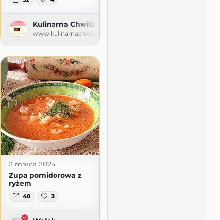
Kulinarna Chwila
www.kulinarnachwila.com
2 marca 2024
Zupa pomidorowa z
ryżem
40
3