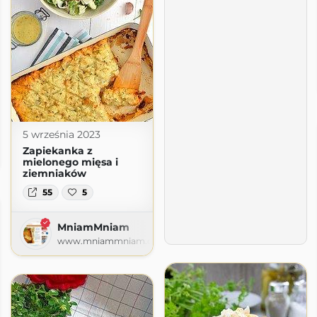
5 września 2023
Zapiekanka z
pot.com
mielonego mięsa i
ziemniaków
55
5
MniamMniam
www.mniammniam.com