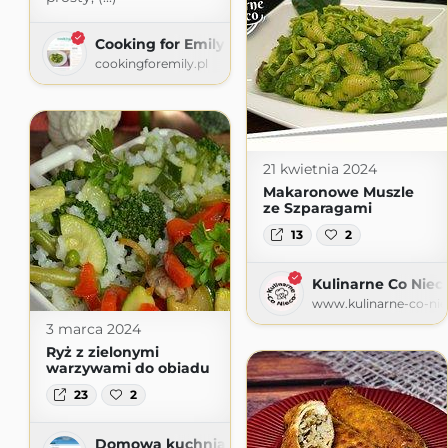
Cooking for Emily
cookingforemily.pl
21 kwietnia 2024
Makaronowe Muszle
ze Szparagami
13
2
Kulinarne Co Niec
www.kulinarne-co-nie
3 marca 2024
Ryż z zielonymi
warzywami do obiadu
23
2
Domowa kuchnia Aniki