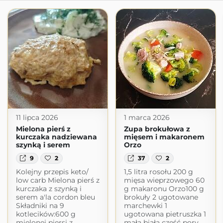
11 lipca 2026
1 marca 2026
Mielona pierś z
Zupa brokułowa z
kurczaka nadziewana
mięsem i makaronem
szynką i serem
Orzo
9
2
37
2
Kolejny przepis keto/
1,5 litra rosołu 200 g
low carb Mielona pierś z
mięsa wieprzowego 60
kurczaka z szynką i
g makaronu Orzo100 g
serem a'la cordon bleu
brokuły 2 ugotowane
Składniki na 9
marchewki 1
kotlecików:600 g
ugotowana pietruszka 1
mielonej piersi z
mała biała część pory