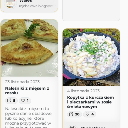
Wałek
rajchelewa.blogspot.com
pot.com
23 listopada 2023
Naleśniki z mięsem z
4 listopada 2023
rosołu
Kopytka z kurczakiem
5
1
i pieczarkami w sosie
śmietanowym
Naleśniki z mięsem to
pyszne danie obiadowe,
20
4
lub kolacyjne, które
można przygotować w
kilka minut. Mięso na