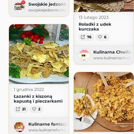
Swojskie jedzonko
swojskiejedzonko.blogspot.com
13 lutego 2023
Roladki z udek
kurczaka
76
6
Kulinarna Chwila
www.kulinarnachwila
1 grudnia 2022
Łazanki z kiszoną
kapustą i pieczarkami
21
2
Kulinarne fantazje Marioli
www.kulinarnefantazjemarioli.pl