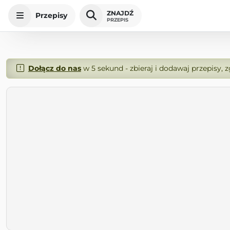
ZNAJDŹ
Przepisy
PRZEPIS
Dołącz do nas
w 5 sekund - zbieraj i dodawaj przepisy, 