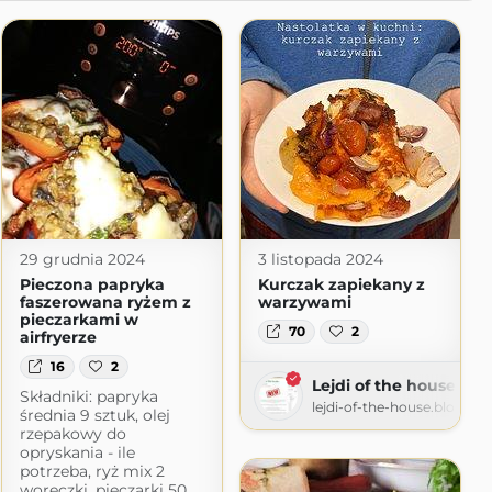
29 grudnia 2024
3 listopada 2024
Pieczona papryka
Kurczak zapiekany z
faszerowana ryżem z
warzywami
pieczarkami w
70
2
airfryerze
16
2
Lejdi of the house
Składniki: papryka
lejdi-of-the-house.blogspo
średnia 9 sztuk, olej
rzepakowy do
opryskania - ile
potrzeba, ryż mix 2
woreczki, pieczarki 50