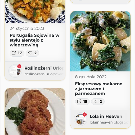
24 stycznia 2023
Portugalia Sojowina w
stylu alentejo z
wieprzowiną
17
2
.com
Roślinożerni Urlopowicze
roslinozerniurlopowicze.blogspot.com
8 grudnia 2022
Ekspresowy makaron
z jarmużem i
parmezanem
15
2
Lola in Heaven
lolainheaven.blogspot.