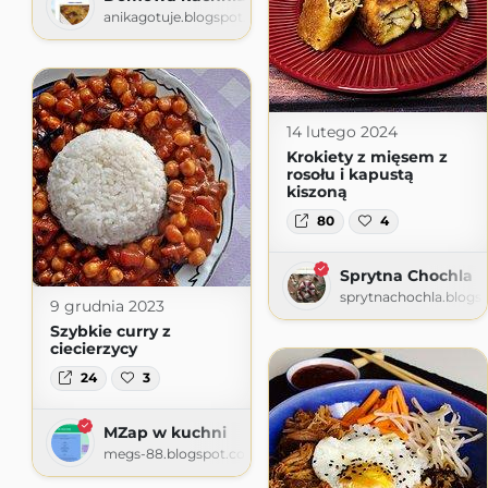
anikagotuje.blogspot.com
14 lutego 2024
Krokiety z mięsem z
rosołu i kapustą
kiszoną
80
4
Sprytna Chochla
sprytnachochla.blogs
9 grudnia 2023
Szybkie curry z
ciecierzycy
24
3
MZap w kuchni
megs-88.blogspot.com