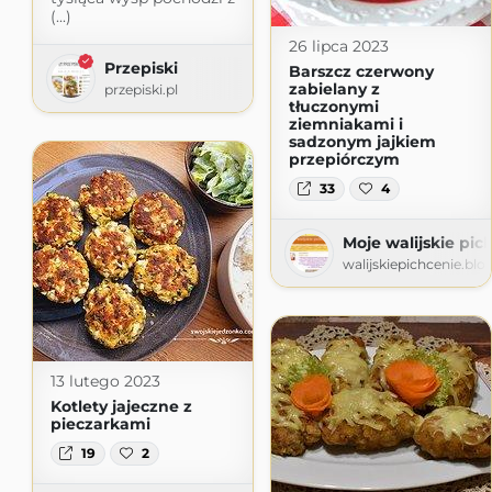
(...)
26 lipca 2023
Przepiski
Barszcz czerwony
zabielany z
przepiski.pl
tłuczonymi
ziemniakami i
sadzonym jajkiem
przepiórczym
33
4
Moje walijskie pic
walijskiepichcenie.bl
13 lutego 2023
Kotlety jajeczne z
pieczarkami
19
2