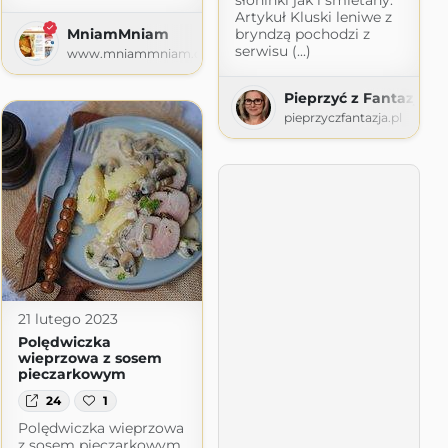
Artykuł Kluski leniwe z
bryndzą pochodzi z
MniamMniam
serwisu (...)
www.mniammniam.com
Pieprzyć z Fantazją
pieprzyczfantazja.pl
21 lutego 2023
Polędwiczka
wieprzowa z sosem
pieczarkowym
24
1
Polędwiczka wieprzowa
z sosem pieczarkowym,