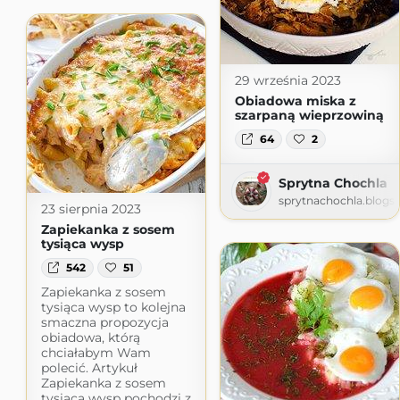
29 września 2023
Obiadowa miska z
szarpaną wieprzowiną
64
2
Sprytna Chochla
sprytnachochla.blogs
23 sierpnia 2023
Zapiekanka z sosem
tysiąca wysp
542
51
Zapiekanka z sosem
tysiąca wysp to kolejna
smaczna propozycja
obiadowa, którą
chciałabym Wam
polecić. Artykuł
Zapiekanka z sosem
tysiąca wysp pochodzi z