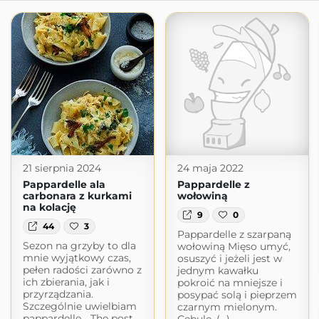
21 sierpnia 2024
24 maja 2022
Pappardelle ala
Pappardelle z
carbonara z kurkami
wołowiną
na kolację
9
0
44
3
Pappardelle z szarpaną
Sezon na grzyby to dla
wołowiną Mięso umyć,
mnie wyjątkowy czas,
osuszyć i jeżeli jest w
pełen radości zarówno z
jednym kawałku
ich zbierania, jak i
pokroić na mniejsze i
przyrządzania.
posypać solą i pieprzem
Szczególnie uwielbiam
czarnym mielonym.
pappardelle… The post