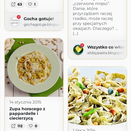
„czerwone mięso”.
63
1
Danie, które
przyrządzam raczej
rzadko, może raczej
Gocha gotuje!
przy specjalnych
gochagotuje.blogspot.com
okazjach. Dlaczego? …
(...)
Wszystko co włoskie
alldaypasta.blogspot.co
14 stycznia 2015
Zupa horacego z
pappardelle i
ciecierzycą
112
0
1 lipca 2014