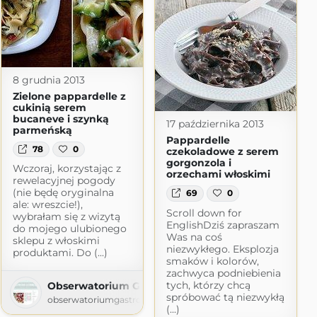
8 grudnia 2013
Zielone pappardelle z
cukinią serem
bucaneve i szynką
17 października 2013
parmeńską
Pappardelle
78
0
czekoladowe z serem
gorgonzola i
Wczoraj, korzystając z
orzechami włoskimi
rewelacyjnej pogody
(nie będę oryginalna
69
0
ale: wreszcie!),
Scroll down for
wybrałam się z wizytą
EnglishDziś zapraszam
do mojego ulubionego
Was na coś
sklepu z włoskimi
niezwykłego. Eksplozja
produktami. Do (...)
smaków i kolorów,
zachwyca podniebienia
tych, którzy chcą
Obserwatorium Gastronomiczne
spróbować tą niezwykłą
obserwatoriumgastronomiczne.blogspot.com
(...)