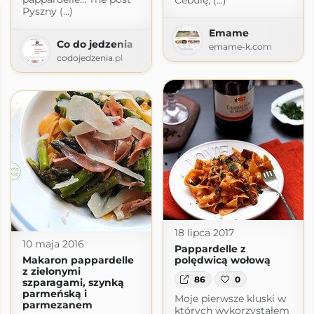
Cebulę, (...)
Pyszny (...)
Emame
Co do jedzenia
emame-k.com
codojedzenia.pl
18 lipca 2017
10 maja 2016
Pappardelle z
Makaron pappardelle
polędwicą wołową
z zielonymi
86
0
szparagami, szynką
parmeńską i
Moje pierwsze kluski w
parmezanem
których wykorzystałem