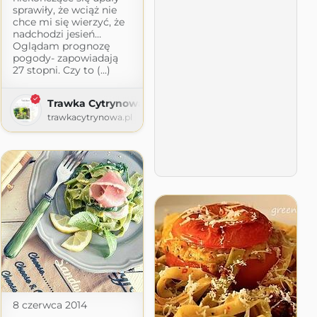
sprawiły, że wciąż nie
chce mi się wierzyć, że
nadchodzi jesień…
Oglądam prognozę
pogody- zapowiadają
27 stopni. Czy to (...)
Trawka Cytrynowa
trawkacytrynowa.pl
.com
8 czerwca 2014