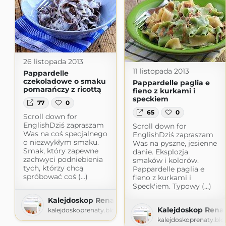
26 listopada 2013
11 listopada 2013
Pappardelle
czekoladowe o smaku
Pappardelle paglia e
pomarańczy z ricottą
fieno z kurkami i
speckiem
77
0
65
0
Scroll down for
EnglishDziś zapraszam
Scroll down for
Was na coś specjalnego
EnglishDziś zapraszam
o niezwykłym smaku.
Was na pyszne, jesienne
Smak, który zapewne
danie. Eksplozja
zachwyci podniebienia
smaków i kolorów.
tych, którzy chcą
Pappardelle paglia e
spróbować coś (...)
fieno z kurkami i
Speck'iem. Typowy (...)
Kalejdoskop Renaty
Kalejdoskop Rena
kalejdoskoprenaty.blogspot.com
kalejdoskoprenaty.bl