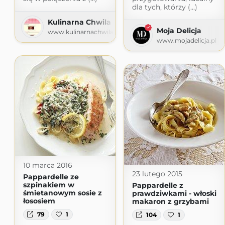
dla tych, którzy (...)
Kulinarna Chwila
Moja Delicja
www.kulinarnachwila.com
www.mojadelicja.pl
10 marca 2016
23 lutego 2015
Pappardelle ze
szpinakiem w
Pappardelle z
śmietanowym sosie z
prawdziwkami - włoski
łososiem
makaron z grzybami
79
1
104
1