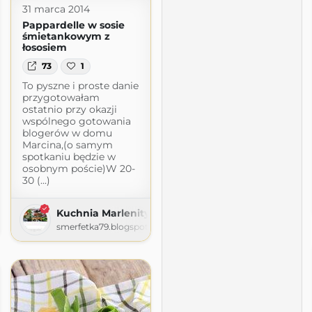
31 marca 2014
Pappardelle w sosie
śmietankowym z
łososiem
73
1
To pyszne i proste danie
przygotowałam
ostatnio przy okazji
wspólnego gotowania
blogerów w domu
Marcina,(o samym
spotkaniu będzie w
osobnym poście)W 20-
30 (...)
Kuchnia Marlenity
om
smerfetka79.blogspot.com