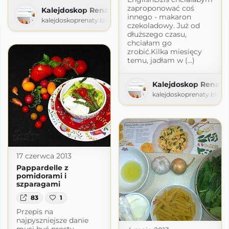
zaproponować coś
Kalejdoskop Renaty
innego - makaron
kalejdoskoprenaty.blogspot.com
czekoladowy. Już od
dłuższego czasu,
chciałam go
zrobić.Kilka miesięcy
temu, jadłam w (...)
Kalejdoskop Renaty
kalejdoskoprenaty.blog
17 czerwca 2013
Pappardelle z
pomidorami i
szparagami
83
1
Przepis na
najpyszniejsze danie