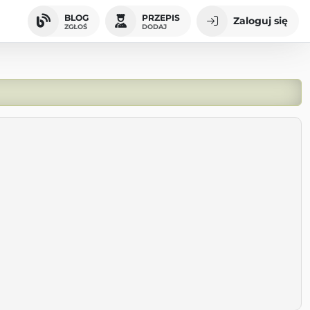
BLOG
PRZEPIS
Zaloguj się
ZGŁOŚ
DODAJ