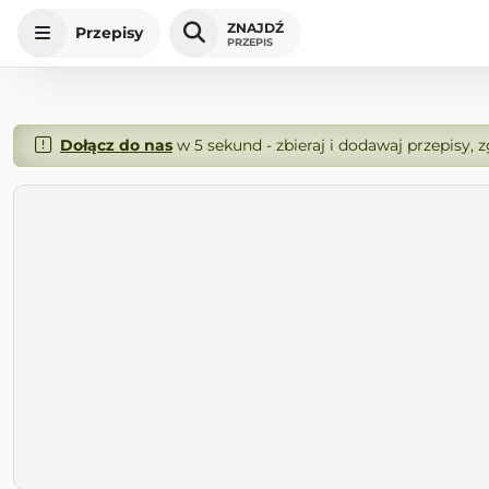
ZNAJDŹ
Przepisy
PRZEPIS
Dołącz do nas
w 5 sekund - zbieraj i dodawaj przepisy, 