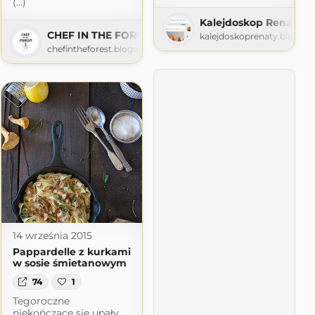
(...)
Kalejdoskop Renaty
CHEF IN THE FOREST
kalejdoskoprenaty.blogsp
chefintheforest.blogspot.com
 nie jest nam obce
m
14 września 2015
Pappardelle z kurkami
w sosie śmietanowym
74
1
Tegoroczne
niekończące się upały