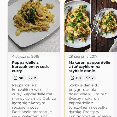
4 stycznia 2018
29 sierpnia 2017
Pappardelle z
Makaron pappardelle
kurczakiem w sosie
z tuńczykiem na
curry
szybkie danie
78
2
110
2
Pappardelle z
Szybkie danie do
kurczakiem w sosie
przygotowania
curry. Pappardelle ma
dosłownie w 5 minut.
niezwykły smak. Dobrze
Świeży makaron
łączą się z każdym
pappardelle z
rodzajem sosu;
tuńczykiem i cebulką
Doskonale prezentuje
dymką. Prosty w
się w połączeniu z (...)
przygotowaniu, idealny