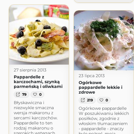
27 sierpnia 2013
23 lipca 2013
Pappardelle z
karczochami, szynką
Ogórkowe
parmeńską i oliwkami
pappardelle lekkie i
zdrowe
79
0
219
0
Błyskawiczna i
niezwykle smaczna
Ogórkowe pappardelle
wersja makaronu z
W poszukiwaniu lekkich
sercami karczochów.
posiłków, zgodnie z
Pappardelle to ten
włoskim tłumaczeniem
rodzaj makaronu o
- pappardelle - znaczy
szerokich wstęgach,
byle pożreć, moja