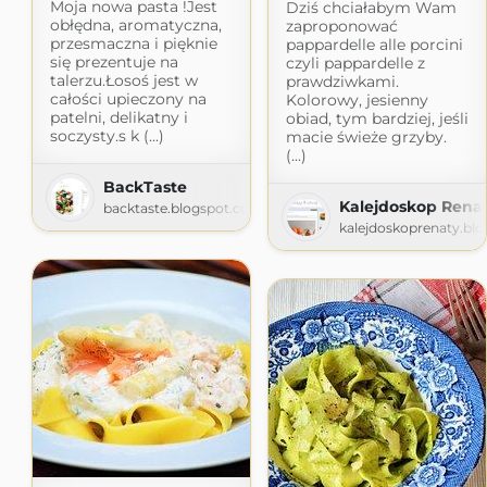
Moja nowa pasta !Jest
Dziś chciałabym Wam
obłędna, aromatyczna,
zaproponować
przesmaczna i pięknie
pappardelle alle porcini
się prezentuje na
czyli pappardelle z
talerzu.Łosoś jest w
prawdziwkami.
całości upieczony na
Kolorowy, jesienny
patelni, delikatny i
obiad, tym bardziej, jeśli
soczysty.s k (...)
macie świeże grzyby.
(...)
BackTaste
Kalejdoskop Rena
backtaste.blogspot.com
kalejdoskoprenaty.bl