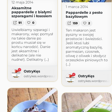
12 maja 2014
1 marca 2014
Aksamitne
pappardelle z białymi
Pappardelle z pesto
szparagami i łososiem
bazyliowym
91
0
159
2
Uwielbiamy szparagi i
Ten makaron jest
makarony, więc pomysł
pyszny w swojej
na takie danie po
prostocie i świeżości.
prostu musiał się w
Jeśli ktoś lubi
końcu narodzić. Danie
aromatyczną bazylię,
jest aksamitne i
parmezan, czosnek,
delikatne (ale nie
oliwę z oliwek i słodycz
nudne!). Delikatny (...)
orzeszków piniowych to
(...)
OstryKęs
OstryKęs
ostrykes.wordpress.com
ostrykes.wordpress.c