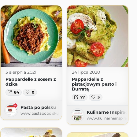
3 sierpnia 2021
24 lipca 2020
Pappardelle z sosem z
Pappardelle z
dzika
pistacjowym pesto i
Burratą
84
0
77
3
Pasta po polsku
Kulinarne Inspiracje F
www.pastapopolsku.pl
www.kulinarneinspiracjefut