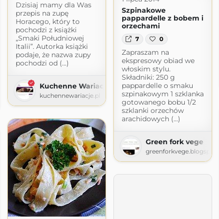
Dzisiaj mamy dla Was
Szpinakowe
przepis na zupę
pappardelle z bobem i
Horacego, który to
orzechami
pochodzi z książki
„Smaki Południowej
7
0
Italii”. Autorka książki
Zapraszam na
podaje, że nazwa zupy
ekspresowy obiad we
pochodzi od (...)
włoskim stylu.
Składniki: 250 g
pappardelle o smaku
Kuchenne Wariacje
ty
szpinakowym 1 szklanka
kuchennewariacje.pl
gotowanego bobu 1/2
ogspot.com
szklanki orzechów
arachidowych (...)
Green fork vege
greenforkvege.blogspot