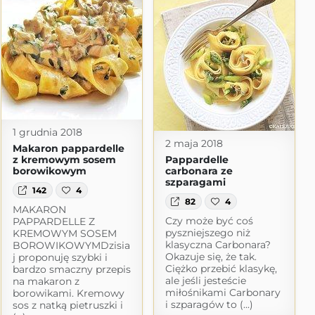
1 grudnia 2018
2 maja 2018
Makaron pappardelle
z kremowym sosem
Pappardelle
borowikowym
carbonara ze
szparagami
142
4
82
4
MAKARON
Czy może być coś
PAPPARDELLE Z
pyszniejszego niż
KREMOWYM SOSEM
klasyczna Carbonara?
BOROWIKOWYMDzisia
Okazuje się, że tak.
j proponuję szybki i
Ciężko przebić klasykę,
bardzo smaczny przepis
ale jeśli jesteście
na makaron z
miłośnikami Carbonary
borowikami. Kremowy
i szparagów to (...)
sos z natką pietruszki i