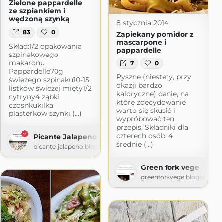
Zielone pappardelle
ze szpiankiem i
wędzoną szynką
8 stycznia 2014
83
0
Zapiekany pomidor z
mascarpone i
Skład:1/2 opakowania
pappardelle
szpinakowego
makaronu
7
0
Pappardelle70g
Pyszne (niestety, przy
świeżego szpinaku10-15
okazji bardzo
listków świeżej mięty1/2
kaloryczne) danie, na
cytryny4 ząbki
które zdecydowanie
czosnkukilka
warto się skusić i
plasterków szynki (...)
wypróbować ten
przepis. Składniki dla
czterech osób: 4
Picante Jalapeno
średnie (...)
picante-jalapeno.blogspot.com
Green fork vege
greenforkvege.blogspot.c