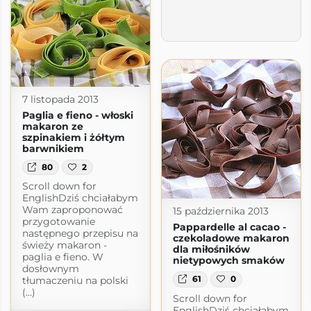
7 listopada 2013
Paglia e fieno - włoski
makaron ze
szpinakiem i żółtym
barwnikiem
80
2
Scroll down for
EnglishDziś chciałabym
Wam zaproponować
15 października 2013
przygotowanie
Pappardelle al cacao -
następnego przepisu na
czekoladowe makaron
świeży makaron -
dla miłośników
paglia e fieno. W
nietypowych smaków
dosłownym
61
0
tłumaczeniu na polski
ty
(...)
Scroll down for
ogspot.com
EnglishDziś chciałabym