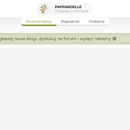
PAPPARDELLE
Przepisy w temacie
Nowe przepisy
Popularne
Ulubione
zgłaszaj nowe blogi, dyskutuj na forum i wyłącz reklamy 😄