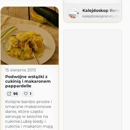
Kalejdoskop Renaty
kalejdoskoprenaty.blogsp
spot.com
15 sierpnia 2013
Podwójne wstążki z
cukinią i makaronem
pappardelle
95
1
Kolejne bardzo proste i
smaczne makaronowe
danie, które często
serwuję w sezonie na
cukinie.Lubię kiedy i
cukinia i makaron mają