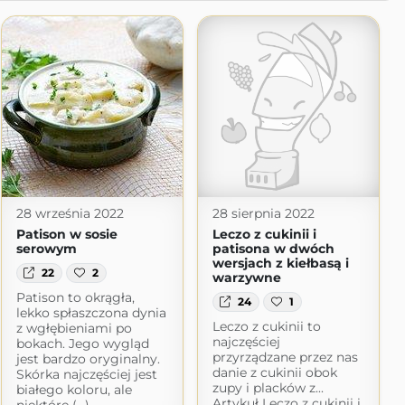
28 września 2022
28 sierpnia 2022
Patison w sosie
Leczo z cukinii i
serowym
patisona w dwóch
wersjach z kiełbasą i
22
2
warzywne
Patison to okrągła,
24
1
lekko spłaszczona dynia
!
Leczo z cukinii to
z wgłębieniami po
spot.com
najczęściej
bokach. Jego wygląd
przyrządzane przez nas
jest bardzo oryginalny.
danie z cukinii obok
Skórka najczęściej jest
zupy i placków z...
białego koloru, ale
Artykuł Leczo z cukinii i