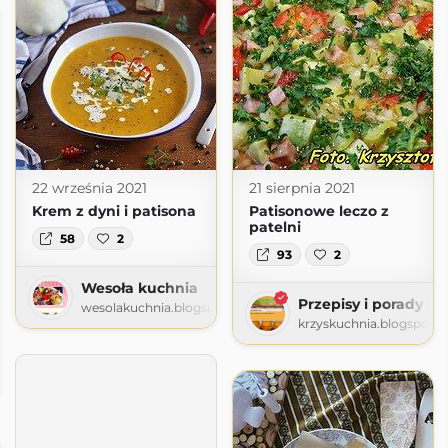
22 września 2021
21 sierpnia 2021
Krem z dyni i patisona
Patisonowe leczo z
patelni
58
2
93
2
Wesoła kuchnia
Przepisy i porady ku
wesolakuchnia.blogspot.com
krzyskuchnia.blogspot.
pot.com