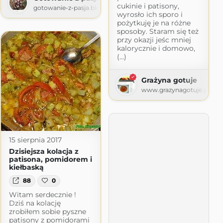
cukinie i patisony,
gotowanie-z-pasja.blogspot.com
wyrosło ich sporo i
pożytkuję je na różne
sposoby. Staram się też
przy okazji jeśc mniej
kalorycznie i domowo,
(...)
Grażyna gotuje
www.grazynagotuje.pl
15 sierpnia 2017
Dzisiejsza kolacja z
patisona, pomidorem i
kiełbaską
88
0
Witam serdecznie !
Dziś na kolację
zrobiłem sobie pyszne
patisony z pomidorami