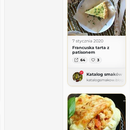
7 stycznia 2020
Francuska tarta z
patisonem
64
3
Katalog smaków
katalogsmakow.blogspo
izacje
e.blogspot.com