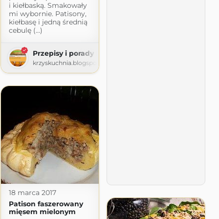
i kiełbaską. Smakowały
mi wybornie. Patisony,
kiełbasę i jedną średnią
cebulę (...)
Przepisy i porady kulinarne
krzyskuchnia.blogspot.com
18 marca 2017
Patison faszerowany
mięsem mielonym