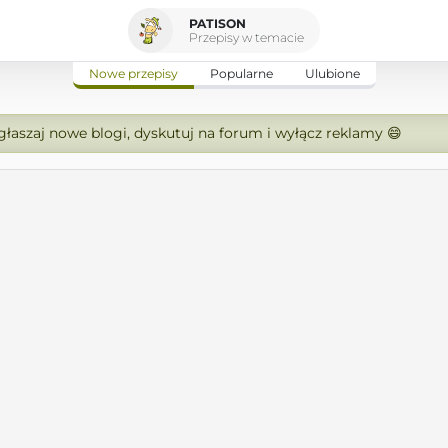
PATISON
Przepisy w temacie
Nowe przepisy
Popularne
Ulubione
zgłaszaj nowe blogi, dyskutuj na forum i wyłącz reklamy 😄