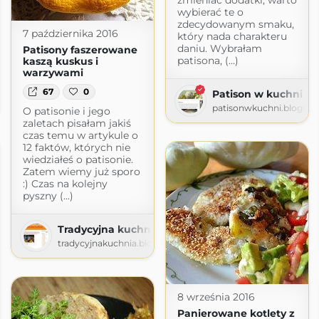
zmieniać dodatki, warto
wybierać te o
zdecydowanym smaku,
7 października 2016
który nada charakteru
daniu. Wybrałam
Patisony faszerowane
patisona, (...)
kaszą kuskus i
warzywami
a
67
0
Patison w kuchni
ogspot.com
patisonwkuchni.blogsp
O patisonie i jego
zaletach pisałam jakiś
czas temu w artykule o
12 faktów, których nie
wiedziałeś o patisonie.
Zatem wiemy już sporo
:) Czas na kolejny
pyszny (...)
Tradycyjna kuchnia
tradycyjnakuchnia.blogspot.com
8 września 2016
Panierowane kotlety z