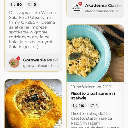
90
0
Akademia Ciastek
lenia
akademiaciastek.blogsp
Dziś zapraszam Was na
t.com
Sałatkę z Patisonami
firmy ORZECH. Idealna
sałatka na imprezę,
spotkanie w gronie
rodzinnym czy fajną
kolację ze znajomymi.
Sałatka jest (...)
Gotowanie Patki
gotowaniepatki.blogspot.com
19 października 2016
Risotto z patisonem i
szałwią
110
1
Risotto robię dość
często, staram się za
każdym razem