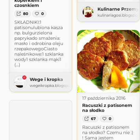
koperkiem i
czosnkiem
Kulinarne Przemys
80
0
kulinariagosi.blogspo
SKŁADNIKI:1
patisonulubiona kasza
np. bulgurzielona
paprykado smażenia:
masło i odrobina oleju
rzepakowegoCiasto
naleśnikowe:1 szklanka
wody1 szklanka mąki1
(...)
Wege i kropka
wegeikropka.blogspot.com
17 października 2016
Racuszki z patisonem
na słodko
67
0
Racuszki z patisonem
na słodko? Czemu nie :)
! Sama jestem