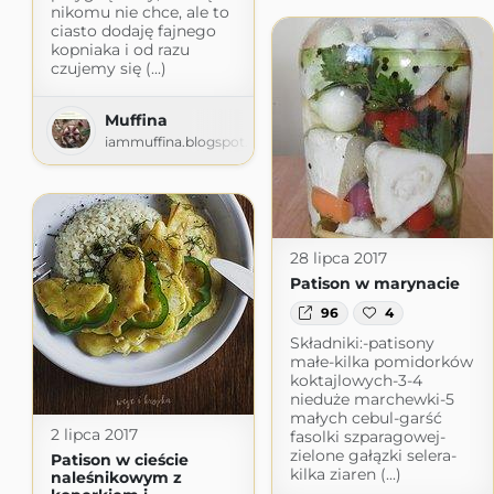
nikomu nie chce, ale to
ciasto dodaję fajnego
kopniaka i od razu
czujemy się (...)
Muffina
iammuffina.blogspot.com
28 lipca 2017
Patison w marynacie
96
4
Składniki:-patisony
małe-kilka pomidorków
koktajlowych-3-4
nieduże marchewki-5
małych cebul-garść
2 lipca 2017
fasolki szparagowej-
zielone gałązki selera-
Patison w cieście
kilka ziaren (...)
naleśnikowym z