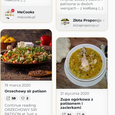
niektóre (...)
patisona w dwóch
wersjach – z kiełbasą (...)
MeCooks
mecooks.pl
Złota Proporcja » Kuc
zlotaproporcja.pl
linarne
com
19 marca 2020
Orzechowy sir patison
21 stycznia 2020
58
2
Zupa ogórkowa z
patisonem i
Continue reading
zacierkami
ORZECHOWY SIR
PATISON at Just a
54
0