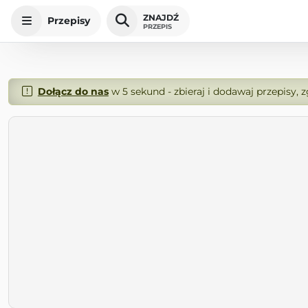
ZNAJDŹ
Przepisy
PRZEPIS
Dołącz do nas
w 5 sekund - zbieraj i dodawaj przepisy, 