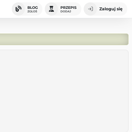
BLOG
PRZEPIS
Zaloguj się
ZGŁOŚ
DODAJ