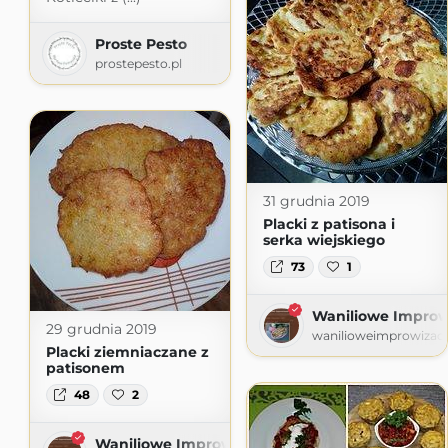
Proste Pesto
prostepesto.pl
31 grudnia 2019
Placki z patisona i
serka wiejskiego
73
1
Waniliowe Improw
29 grudnia 2019
wanilioweimprowizacj
Placki ziemniaczane z
patisonem
48
2
Waniliowe Improwizacje