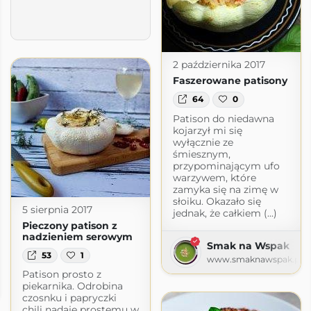
2 października 2017
Faszerowane patisony
64
0
Patison do niedawna
kojarzył mi się
wyłącznie ze
śmiesznym,
przypominającym ufo
warzywem, które
zamyka się na zimę w
słoiku. Okazało się
5 sierpnia 2017
jednak, że całkiem (...)
Pieczony patison z
nadzieniem serowym
Smak na Wspak
53
1
www.smaknawspak.pl
Patison prosto z
piekarnika. Odrobina
.com
czosnku i papryczki
chili nadaje prostemu w