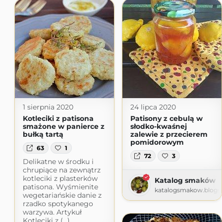
1 sierpnia 2020
24 lipca 2020
Kotleciki z patisona
Patisony z cebulą w
smażone w panierce z
słodko-kwaśnej
bułką tartą
zalewie z przecierem
pomidorowym
63
1
72
3
Delikatne w środku i
chrupiące na zewnątrz
kotleciki z plasterków
Katalog smaków
patisona. Wyśmienite
katalogsmakow.blogs
wegetariańskie danie z
rzadko spotykanego
warzywa. Artykuł
Kotleciki z (...)