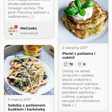
smaku patisonowi
nowego wyrazu. The
post Pieczony patison z
nadzieniem (...)
MeCooks
mecooks.pl
2 sierpnia 2017
Placki z patisona i
cukinii
72
0
Dzisiaj na obiad
smaczne i szybkie
placki zrobione z
sezonowych warzyw.
Ponieważ w tym roku
posiałam patisony i
cukinie, a pogoda
5 marca 2017
sprzyja ich wzrostowi
będę (...)
Sałatka z patisonem
kuskiem i karkówką