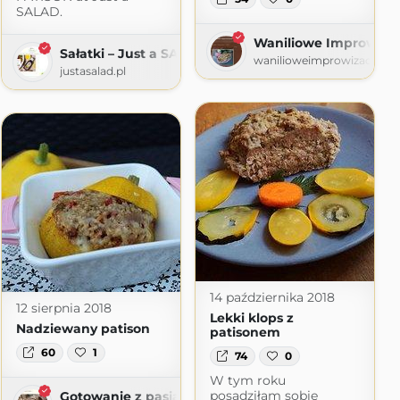
SALAD.
Waniliowe Improwiza
Sałatki – Just a SALAD
wanilioweimprowizacje.bl
justasalad.pl
t.com
14 października 2018
12 sierpnia 2018
Lekki klops z
Nadziewany patison
patisonem
60
1
74
0
W tym roku
posadziłam sobie
Gotowanie z pasją