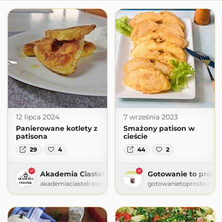
12 lipca 2024
7 września 2023
Panierowane kotlety z
Smażony patison w
patisona
cieście
29
4
44
2
Akademia Ciastek
Gotowanie to proste
akademiaciastek.blogspot.com
gotowanietoproste.blog