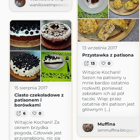
wanilioweimprowizacje.blogspot.com
13 września 2017
Przystawka z patisona
13
0
Witajcie Kochani!
Sezon na patisony u
mnie bardzo ostatnio
15 sierpnia 2017
rozkwitł, ponieważ
zebrałam ich aż pół
Ciasto czekoladowe z
taczki. Więc przez
patisonem i
ostatnie dni patison jest
borówkami
głównym (...)
6
0
Witajcie Kochani! Za
Muffina
oknem brzydka
iammuffina.blogspot
pogoda, Człowiek jest
przygnębiony, nic się