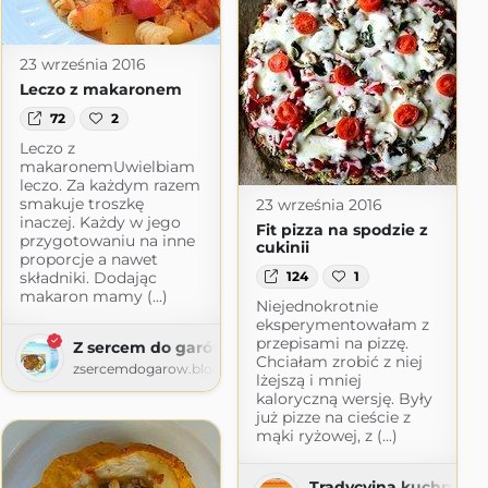
23 września 2016
Leczo z makaronem
72
2
Leczo z
ot.com
makaronemUwielbiam
leczo. Za każdym razem
smakuje troszkę
23 września 2016
inaczej. Każdy w jego
Fit pizza na spodzie z
przygotowaniu na inne
cukinii
proporcje a nawet
124
1
składniki. Dodając
makaron mamy (...)
Niejednokrotnie
eksperymentowałam z
przepisami na pizzę.
Z sercem do garów
Chciałam zrobić z niej
zsercemdogarow.blogspot.com
lżejszą i mniej
kaloryczną wersję. Były
już pizze na cieście z
mąki ryżowej, z (...)
Tradycyjna kuchnia