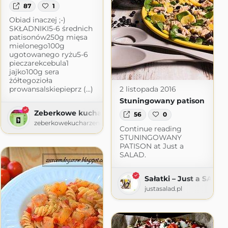
87
1
Obiad inaczej ;-)
ot.com
SKŁADNIKI5-6 średnich
patisonów250g mięsa
mielonego100g
ugotowanego ryżu5-6
pieczarekcebula1
jajko100g sera
żółtegozioła
prowansalskiepieprz (...)
2 listopada 2016
Stuningowany patison
Zeberkowe kucharzenie
56
0
zeberkowekucharzenie.blogspot.com
Continue reading
STUNINGOWANY
PATISON at Just a
SALAD.
Sałatki – Just a SALAD
justasalad.pl