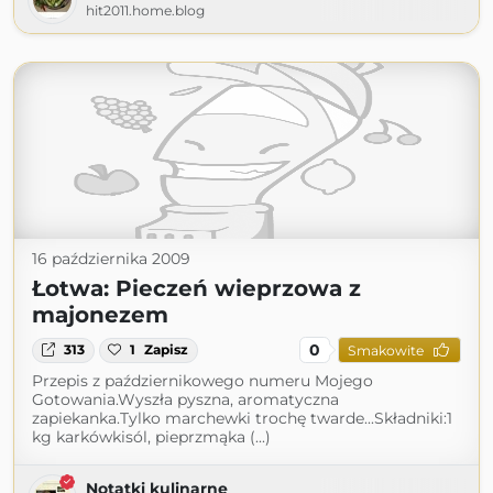
hit2011.home.blog
16 października 2009
Łotwa: Pieczeń wieprzowa z
majonezem
0
313
1
Zapisz
Smakowite
Przepis z październikowego numeru Mojego
Gotowania.Wyszła pyszna, aromatyczna
zapiekanka.Tylko marchewki trochę twarde...Składniki:1
kg karkówkisól, pieprzmąka (...)
Notatki kulinarne