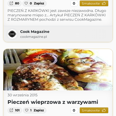
0
80
0
Zapisz
Smakowite
PIECZEŃ Z KARKÓWKI jest zawsze niezawodna. Długo
marynowane mięso z... Artykuł PIECZEŃ Z KARKÓWKI
Z ROZMARYNEM pochodzi z serwisu CookMagazine.
Cook Magazine
cookmagazine.pl
30 września 2015
Pieczeń wieprzowa z warzywami
0
101
1
Zapisz
Smakowite