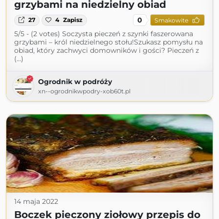
grzybami na niedzielny obiad
0
27
4
Zapisz
Smakowite
5/5 - (2 votes) Soczysta pieczeń z szynki faszerowana
grzybami – król niedzielnego stołu!Szukasz pomysłu na
obiad, który zachwyci domowników i gości? Pieczeń z
(...)
Ogrodnik w podróży
xn--ogrodnikwpodry-xob60t.pl
14 maja 2022
Boczek pieczony ziołowy przepis do