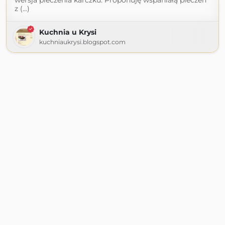
wersja pieczenia karczku. Proponuję wspaniałą pieczeń
z (...)
Kuchnia u Krysi
kuchniaukrysi.blogspot.com