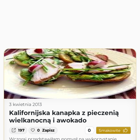
3 kwietnia 2013
Kalifornijska kanapka z pieczenią
wielkanocną i awokado
0
197
0
Zapisz
Smakowite
Wczoraj przedstawiłam pomysł na wykorzystanie