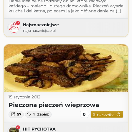
Danie idealne na rodzinny obiad, które zachwyci
każdego – małego i dużego domownika. Pieczeń wyszła
krucha i delikatna, polecam ją jako główne danie na (...)
Najsmaczniejsze
najsmaczniejsze.pl
15 stycznia 2012
Pieczona pieczeń wieprzowa
0
57
1
Zapisz
Smakowite
HIT PYCHOTKA