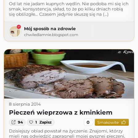
Od lat nie jadam kupnych wędlin. Nie podoba mi się ich
smak, konsystencja, skład, to że po kilku dniach robią
się obślizgłe... Czasem jedynie skuszę się na (...)
Mój sposób na zdrowie
chwiledlamnie.blogspot.com
8 sierpnia 2014
Pieczeń wieprzowa z kminkiem
0
94
1
Zapisz
Smakowite
Dzisiejszy obiad powstał na życzenie. Znajomi, którzy
mieli nas odwiedzić zapragnęli mojej pysznej pieczeni,