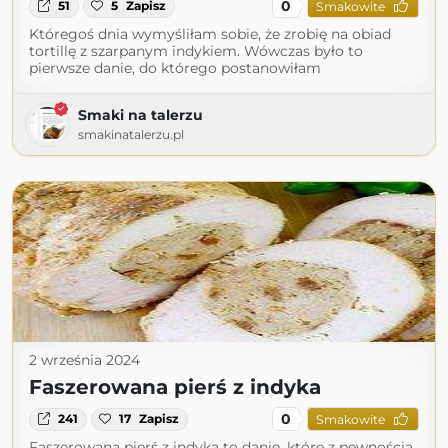
0
51
5
Zapisz
Smakowite
Któregoś dnia wymyśliłam sobie, że zrobię na obiad
tortillę z szarpanym indykiem. Wówczas było to
pierwsze danie, do którego postanowiłam
Smaki na talerzu
smakinatalerzu.pl
2 września 2024
Faszerowana pierś z indyka
0
241
17
Zapisz
Smakowite
Faszerowana pierś z indyka to danie, które z pewnością