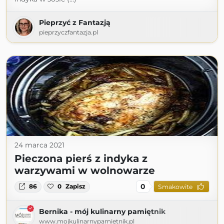
Pieprzyć z Fantazją
pieprzyczfantazja.pl
24 marca 2021
Pieczona pierś z indyka z
warzywami w wolnowarze
0
86
0
Zapisz
Smakowite
Bernika - mój kulinarny pamiętnik
www.mojkulinarnypamietnik.pl