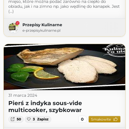
mięso, które można podać zarówno na ciepło do
obiadu, jak i na zimno np. jako wędlinę do kanapek. Jest
(...)
Przepisy Kulinarne
e-przepisykulinarne.pl
31 marca 2024
Pierś z indyka sous-vide
multicooker, szybkowar
0
50
3
Zapisz
Smakowite