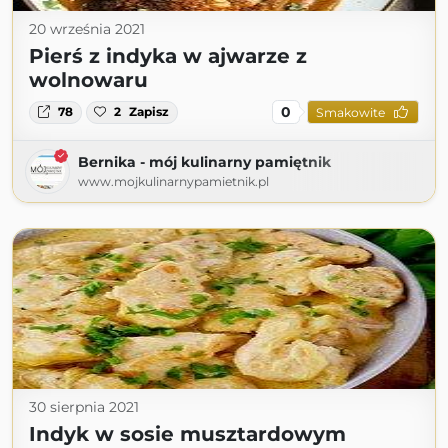
20 września 2021
Pierś z indyka w ajwarze z
wolnowaru
0
78
2
Zapisz
Smakowite
Bernika - mój kulinarny pamiętnik
www.mojkulinarnypamietnik.pl
30 sierpnia 2021
Indyk w sosie musztardowym