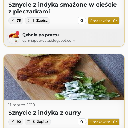
Sznycle z indyka smażone w cieście
z pieczarkami
0
76
1
Zapisz
Smakowite
Qchnia po prostu
qchniapoprostu.blogspot.com
11 marca 2019
Sznycle z indyka z curry
0
92
3
Zapisz
Smakowite