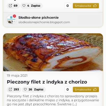
0
69
4
Zapisz
Smakowite
Słodko-słone pichcenie
slodkoslonepichcenie.blogspot.com
19 maja 2021
Pieczony filet z indyka z chorizo
0
293
26
Zapisz
Smakowite
Pieczony filet z indyka z chorizo to sprawdzony przepis
na soczyste i delikatne mięso z indyka, a przygotowanie
go nie jest zbyt pracochłonne. Świetnie (...)