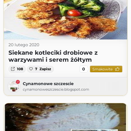
20 lutego 2020
Siekane kotleciki drobiowe z
warzywami i serem żółtym
0
108
7
Zapisz
Smakowite
Cynamonowe szczescie
cynamonoweszczescie.blogspot.com