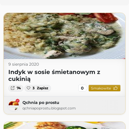
9 sierpnia 2020
Indyk w sosie śmietanowym z
cukinią
0
74
3
Zapisz
Smakowite
Qchnia po prostu
qchniapoprostu.blogspot.com