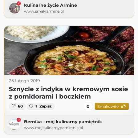
Kulinarne życie Armine
www.smakiarmine.pl
25 lutego 2019
Sznycle z indyka w kremowym sosie
z pomidorami i boczkiem
0
60
1
Zapisz
Smakowite
Bernika - mój kulinarny pamiętnik
www.mojkulinarnypamietnik.pl