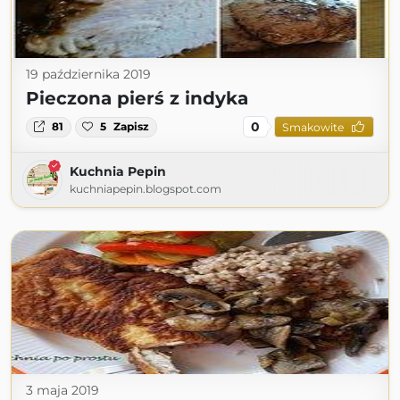
19 października 2019
Pieczona pierś z indyka
0
81
5
Zapisz
Smakowite
Kuchnia Pepin
kuchniapepin.blogspot.com
3 maja 2019