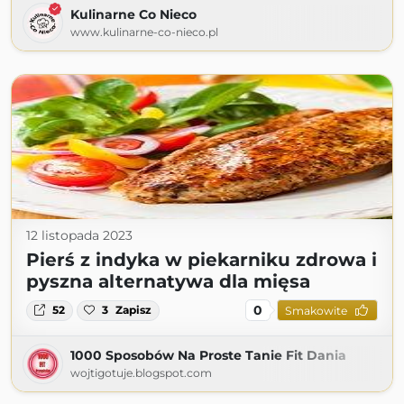
Kulinarne Co Nieco
www.kulinarne-co-nieco.pl
12 listopada 2023
Pierś z indyka w piekarniku zdrowa i
pyszna alternatywa dla mięsa
0
52
3
Zapisz
Smakowite
1000 Sposobów Na Proste Tanie Fit Dania
wojtigotuje.blogspot.com