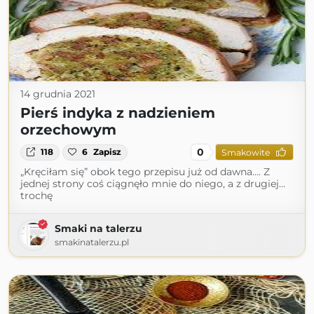
14 grudnia 2021
Pierś indyka z nadzieniem
orzechowym
0
118
6
Zapisz
Smakowite
„Kręciłam się” obok tego przepisu już od dawna…. Z
jednej strony coś ciągnęło mnie do niego, a z drugiej…
trochę
Smaki na talerzu
smakinatalerzu.pl