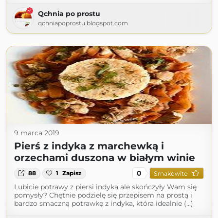
Qchnia po prostu
qchniapoprostu.blogspot.com
9 marca 2019
Pierś z indyka z marchewką i
orzechami duszona w białym winie
0
88
1
Zapisz
Smakowite
Lubicie potrawy z piersi indyka ale skończyły Wam się
pomysły? Chętnie podzielę się przepisem na prostą i
bardzo smaczną potrawkę z indyka, która idealnie (...)