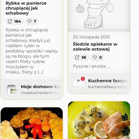
Rybka w panierce
chrupiącej jak
schabowy
184
7
Rybka w chrupiącej
panierce jak
20 listopada 2015
schabowy..kiedyś już
Śledzie opiekane w
robiłam rybki w
zalewie octowej
podobny sposób i wpisy
są na blogu, ale tym
56
0
razem filety rybne
Pyszne i proste ...
moczyłam w
mleku...filety z (...)
Kuchenne fascynacje
Moje domowe kucharzenie
kuchennefascynacje.home
mojekucharzenie-bozena-1968.blogspot.com