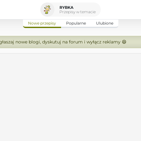
RYBKA
Przepisy w temacie
Nowe przepisy
Popularne
Ulubione
zgłaszaj nowe blogi, dyskutuj na forum i wyłącz reklamy 😄