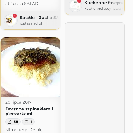
Kuchenne fascynacje
at Just a SALAD.
AD
kuchennefascynacje.home
Sałatki – Just a SALAD
justasalad.pl
20 lipca 2017
Dorsz ze szpinakiem i
pieczarkami
58
1
Mimo tego, że nie