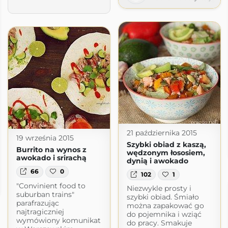
21 października 2015
19 września 2015
Szybki obiad z kaszą,
Burrito na wynos z
wędzonym łososiem,
awokado i srirachą
dynią i awokado
66
0
102
1
e
"Convinient food to
Niezwykle prosty i
zepisy.blogspot.com
suburban trains"
szybki obiad. Śmiało
parafrazując
można zapakować go
najtragiczniej
do pojemnika i wziąć
wymówiony komunikat
do pracy. Smakuje