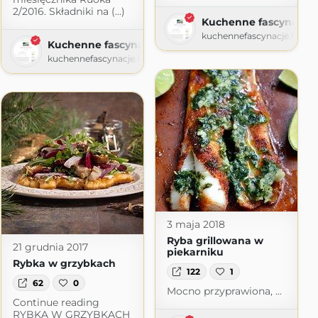
2/2016. Składniki na (...)
e
Kuchenne fascynacje
me.blog
kuchennefascynacje.home
Kuchenne fascynacje
kuchennefascynacje.home.blog
3 maja 2018
Ryba grillowana w
21 grudnia 2017
piekarniku
Rybka w grzybkach
122
1
62
0
Mocno przyprawiona, ...
Continue reading
RYBKA W GRZYBKACH