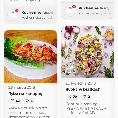
przygotowuję (...)
Kuchenne fascynacj
Kuchenne fascynacje
kuchennefascynacje.ho
kuchennefascynacje.home.blog
20 kwietnia 2019
28 marca 2018
Rybka w bratkach
Ryba na kanapkę
70
2
62
3
Continue reading
Rybkę z puszki warto
RYBKA W BRATKACH
czasami urozmaicić,
at Just a SALAD.
dosmaczyć,wyłożyć na