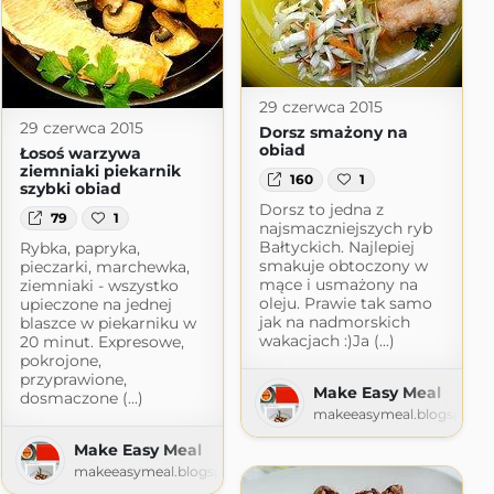
29 czerwca 2015
pisy.blogspot.com
29 czerwca 2015
Dorsz smażony na
obiad
Łosoś warzywa
ziemniaki piekarnik
160
1
szybki obiad
Dorsz to jedna z
79
1
najsmaczniejszych ryb
Bałtyckich. Najlepiej
Rybka, papryka,
smakuje obtoczony w
pieczarki, marchewka,
mące i usmażony na
ziemniaki - wszystko
oleju. Prawie tak samo
upieczone na jednej
jak na nadmorskich
blaszce w piekarniku w
wakacjach :)Ja (...)
20 minut. Expresowe,
pokrojone,
przyprawione,
Make Easy Meal
dosmaczone (...)
makeeasymeal.blogspot.
Make Easy Meal
makeeasymeal.blogspot.com