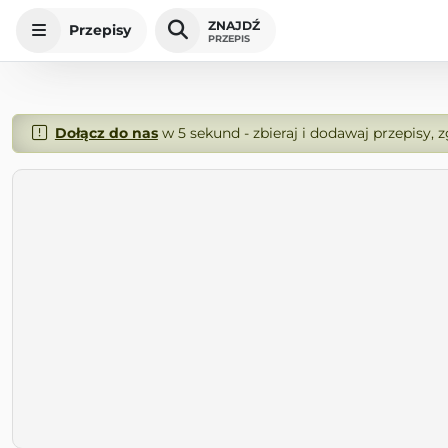
ZNAJDŹ
Przepisy
PRZEPIS
Dołącz do nas
w 5 sekund - zbieraj i dodawaj przepisy, 