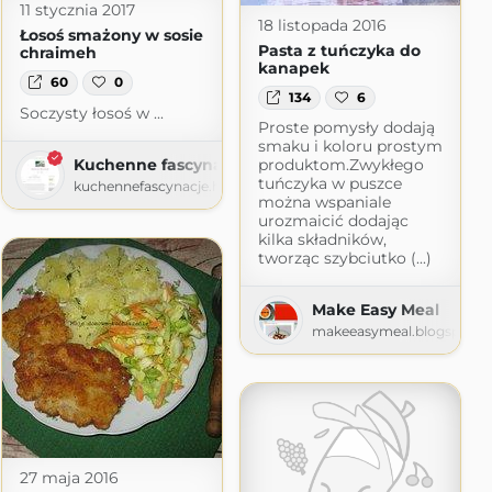
me.blog
11 stycznia 2017
18 listopada 2016
Łosoś smażony w sosie
Pasta z tuńczyka do
chraimeh
kanapek
60
0
134
6
Soczysty łosoś w ...
Proste pomysły dodają
smaku i koloru prostym
Kuchenne fascynacje
produktom.Zwykłego
tuńczyka w puszce
kuchennefascynacje.home.blog
można wspaniale
urozmaicić dodając
kilka składników,
tworząc szybciutko (...)
Make Easy Meal
makeeasymeal.blogspot.
e
27 maja 2016
me.blog