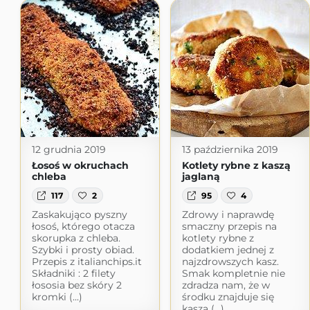
12 grudnia 2019
13 października 2019
Łosoś w okruchach
Kotlety rybne z kaszą
chleba
jaglaną
117
2
95
4
Zaskakująco pyszny
Zdrowy i naprawdę
łosoś, którego otacza
smaczny przepis na
skorupka z chleba.
kotlety rybne z
Szybki i prosty obiad.
dodatkiem jednej z
Przepis z italianchips.it
najzdrowszych kasz.
Składniki : 2 filety
Smak kompletnie nie
łososia bez skóry 2
zdradza nam, że w
kromki (...)
środku znajduje się
kasza (...)