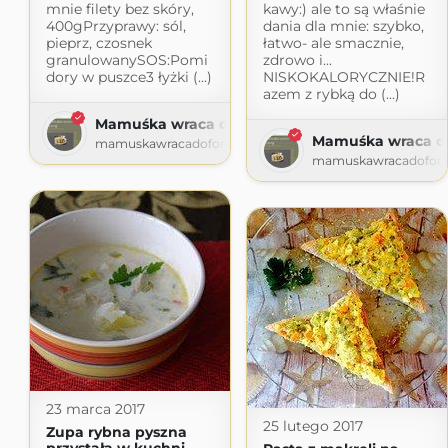
mnie filety bez skóry,
kawy:) ale to są właśnie
400gPrzyprawy: sól,
dania dla mnie: szybko,
pieprz, czosnek
łatwo- ale smacznie,
granulowanySOS:Pomi
zdrowo i...
dory w puszce3 łyżki (...)
NISKOKALORYCZNIE!R
azem z rybką do (...)
Mamuśka wraca do formy
Mamuśka wraca d
mamuskawracadoformy.blogspot.com
mamuskawracadoform
23 marca 2017
25 lutego 2017
Zupa rybna pyszna