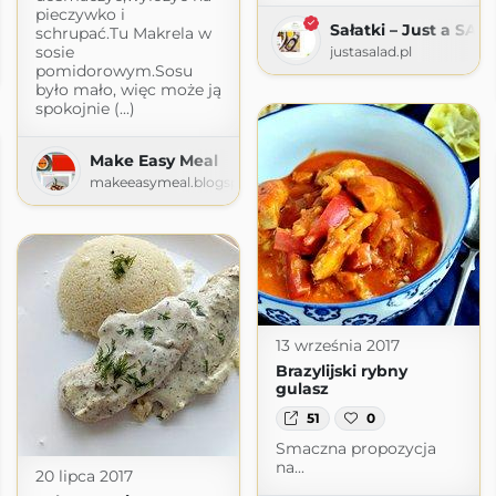
pieczywko i
Sałatki – Just a SAL
schrupać.Tu Makrela w
cje
sosie
justasalad.pl
pomidorowym.Sosu
home.blog
było mało, więc może ją
spokojnie (...)
Make Easy Meal
makeeasymeal.blogspot.com
13 września 2017
Brazylijski rybny
gulasz
51
0
Smaczna propozycja
na...
20 lipca 2017