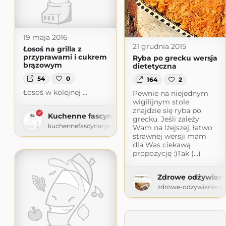
19 maja 2016
21 grudnia 2015
Łosoś na grilla z
przyprawami i cukrem
Ryba po grecku wersja
brązowym
dietetyczna
54
0
164
2
Łosoś w kolejnej ...
Pewnie na niejednym
wigilijnym stole
znajdzie się ryba po
Kuchenne fascynacje
grecku. Jeśli zależy
kuchennefascynacje.home.blog
Wam na lżejszej, łatwo
strawnej wersji mam
dla Was ciekawą
propozycję :)Tak (...)
Zdrowe odżywiani
zdrowe-odzywianie-pr