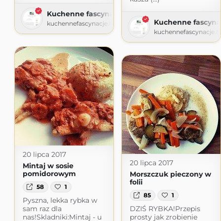
Kuchenne fascynacje
Kuchenne fascyna
kuchennefascynacje.home.blog
kuchennefascynacje.
20 lipca 2017
20 lipca 2017
Mintaj w sosie
pomidorowym
Morszczuk pieczony w
folii
58
1
85
1
Pyszna, lekka rybka w
sam raz dla
DZIŚ RYBKA!Przepis
nas!Skladniki:Mintaj - u
prosty jak zrobienie