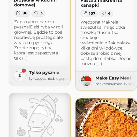
przystała w kuchni
Pasta z makreli na
domowej
kanapki
96
3
107
4
Zupa rybna bardzo
Wędzona Makrela
pyszna!Dziś ryba w roli
świeżutka, mięciutka
głównej. Będzie to coś
troszkę tłuściutka
naprawdę prostego,ale
smakuje
zarazem pysznego.
wyśmienicie.Jak poleży
Zrobię zupę rybną,
kilka dni w lodówce
która jest zapaszysta i
dobrze zrobić z niej
tak (...)
pastę do chlebka.Dodać
można (...)
Tylko pysznie
Make Easy Meal
tylkopysznie.blogspot.com
makeeasymeal.blogsp