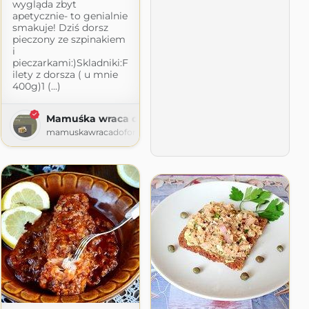
wygląda zbyt
e
apetycznie- to genialnie
smakuje! Dziś dorsz
me.blog
pieczony ze szpinakiem
i
pieczarkami:)Skladniki:F
ilety z dorsza ( u mnie
400g)1 (...)
Mamuśka wraca do formy
mamuskawracadoformy.blogspot.com
e