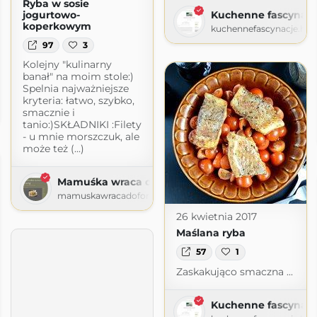
Ryba w sosie
jogurtowo-
Kuchenne fascynacj
koperkowym
kuchennefascynacje.ho
97
3
Kolejny "kulinarny
banał" na moim stole:)
Spelnia najważniejsze
o formy
kryteria: łatwo, szybko,
smacznie i
y.blogspot.com
tanio:)SKŁADNIKI :Filety
- u mnie morszczuk, ale
może też (...)
Mamuśka wraca do formy
mamuskawracadoformy.blogspot.com
26 kwietnia 2017
Maślana ryba
57
1
Zaskakująco smaczna ...
Kuchenne fascynacj