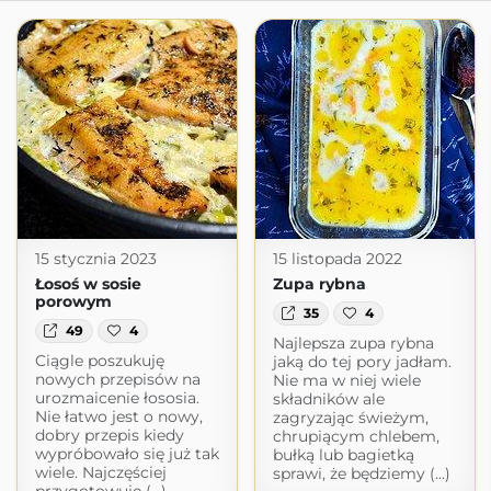
15 stycznia 2023
15 listopada 2022
Łosoś w sosie
Zupa rybna
porowym
35
4
49
4
Najlepsza zupa rybna
Ciągle poszukuję
jaką do tej pory jadłam.
nowych przepisów na
Nie ma w niej wiele
urozmaicenie łososia.
składników ale
Nie łatwo jest o nowy,
zagryzając świeżym,
dobry przepis kiedy
chrupiącym chlebem,
wypróbowało się już tak
bułką lub bagietką
wiele. Najczęściej
sprawi, że będziemy (...)