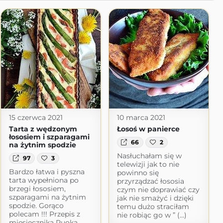
15 czerwca 2021
10 marca 2021
Tarta z wędzonym
Łosoś w panierce
łososiem i szparagami
66
2
na żytnim spodzie
Nasłuchałam się w
97
3
telewizji jak to nie
Bardzo łatwa i pyszna
powinno się
tarta wypełniona po
przyrządzać łososia
brzegi łososiem,
czym nie doprawiać czy
szparagami na żytnim
jak nie smażyć i dzięki
spodzie. Gorąco
temu dużo straciłam
polecam !!! Przepis z
nie robiąc go w ” (...)
miesięcznika Ruoka