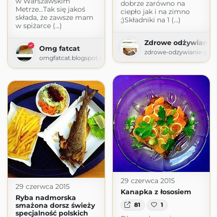
w Warszawskim
dobrze zarówno na
Metrze...Tak się jakoś
ciepło jak i na zimno
składa, że zawsze mam
;)Składniki na 1 (...)
w spiżarce (...)
Zdrowe odżywianie
Omg fatcat
zdrowe-odzywianie-prze
omgfatcat.blogspot.com
29 czerwca 2015
29 czerwca 2015
Kanapka z łososiem
Ryba nadmorska
smażona dorsz świeży
81
1
specjalność polskich