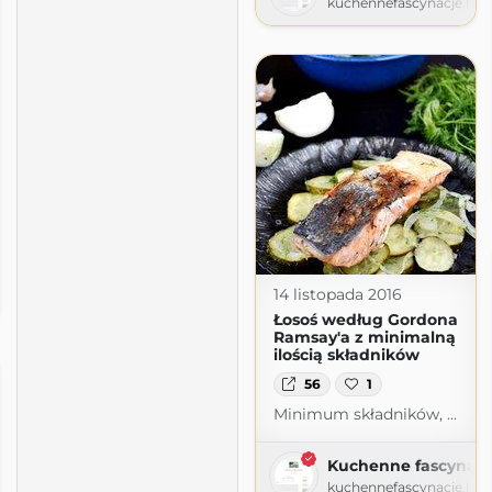
kuchennefascynacje.ho
14 listopada 2016
ot.com
Łosoś według Gordona
Ramsay'a z minimalną
ilością składników
56
1
Minimum składników, ...
Kuchenne fascynacj
kuchennefascynacje.ho