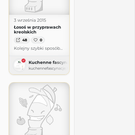
3 września 2015
Łosoś w przyprawach
kreolskich
48
0
Kolejny szybki sposób...
Kuchenne fascynacje
kuchennefascynacje.home.blog