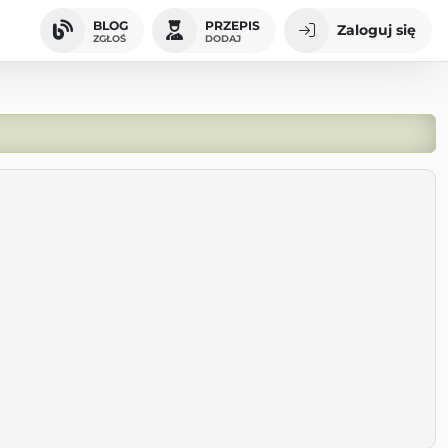
BLOG
PRZEPIS
Zaloguj się
ZGŁOŚ
DODAJ