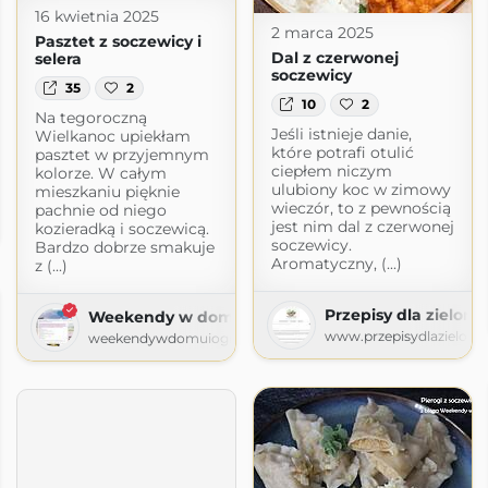
16 kwietnia 2025
2 marca 2025
Pasztet z soczewicy i
Dal z czerwonej
selera
soczewicy
35
2
10
2
Na tegoroczną
Jeśli istnieje danie,
Wielkanoc upiekłam
które potrafi otulić
pasztet w przyjemnym
ciepłem niczym
kolorze. W całym
ulubiony koc w zimowy
mieszkaniu pięknie
kuchni
wieczór, to z pewnością
pachnie od niego
jest nim dal z czerwonej
kozieradką i soczewicą.
gspot.com
soczewicy.
Bardzo dobrze smakuje
Aromatyczny, (...)
z (...)
Przepisy dla zielony
Weekendy w domu i ogrodzie
www.przepisydlazielonyc
weekendywdomuiogrodzie.blogspot.com