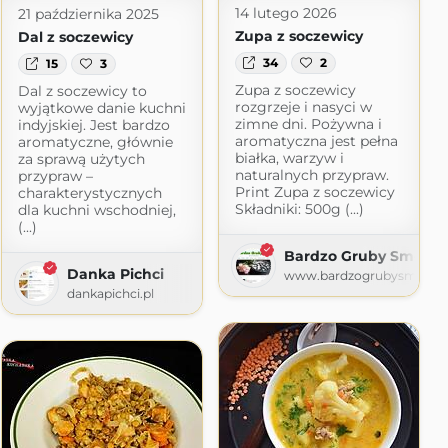
14 lutego 2026
21 października 2025
Zupa z soczewicy
Dal z soczewicy
34
2
15
3
Zupa z soczewicy
Dal z soczewicy to
rozgrzeje i nasyci w
wyjątkowe danie kuchni
zimne dni. Pożywna i
indyjskiej. Jest bardzo
aromatyczna jest pełna
aromatyczne, głównie
białka, warzyw i
za sprawą użytych
naturalnych przypraw.
przypraw –
Print Zupa z soczewicy
charakterystycznych
Składniki: 500g (...)
dla kuchni wschodniej,
(...)
Bardzo Gruby Smok
Danka Pichci
www.bardzogrubysmok.pl
ch
dankapichci.pl
h.pl