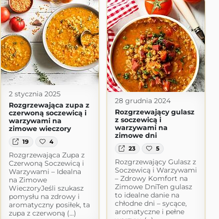
2 stycznia 2025
28 grudnia 2024
Rozgrzewająca zupa z
Rozgrzewający gulasz
czerwoną soczewicą i
z soczewicą i
warzywami na
warzywami na
zimowe wieczory
zimowe dni
19
4
23
5
Rozgrzewająca Zupa z
Rozgrzewający Gulasz z
Czerwoną Soczewicą i
Soczewicą i Warzywami
Warzywami – Idealna
– Zdrowy Komfort na
na Zimowe
Zimowe DniTen gulasz
WieczoryJeśli szukasz
to idealne danie na
pomysłu na zdrowy i
chłodne dni – sycące,
aromatyczny posiłek, ta
aromatyczne i pełne
zupa z czerwoną (...)