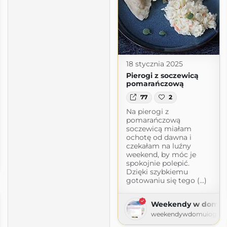
18 stycznia 2025
Pierogi z soczewicą
pomarańczową
77
2
Na pierogi z
pomarańczową
soczewicą miałam
ochotę od dawna i
czekałam na luźny
wanie
weekend, by móc je
spokojnie polepić.
.blogspot.com
Dzięki szybkiemu
gotowaniu się tego (...)
Weekendy w domu i
weekendywdomuiogrodz