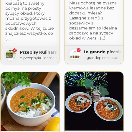
Masz ochotę na pyszną,
kiełbasą to świetny
kremową lasagne bez
pomysł na prosty i
dodatku mięsa?
sycący obiad, który
Lasagne z ragù z
można przygotować z
soczewicy z
podstawowych
beszamelem to idealna
składników. W tej zupie
propozycja na sycący
znajdziesz wszystko, co
obiad w wersji (...)
(...)
La grande piccola cuo
Przepisy Kulinarne
lagrandepiccolacuoca.com
e-przepisykulinarne.pl