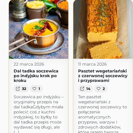
22 marca 2026
11 marca 2026
Dal tadka soczewica
Pasztet wegetariański
po indyjsku krok po
z czerwonej soczewicy
kroku
i przyprawami
32
1
14
2
Soczewica po indyjsku –
Ten pasztet
oryginalny przepis na
wegetariański z
dal tadkaGdybym miała
czerwonej soczewicy to
polecić coś z kuchni
połączenie
indyjskiej, to byłby to
aromatycznych
dal tadka przepis może
przypraw, warzyw i
wydawać się długi, ale
zdrowych dodatków,
(...)
które razem tworzą