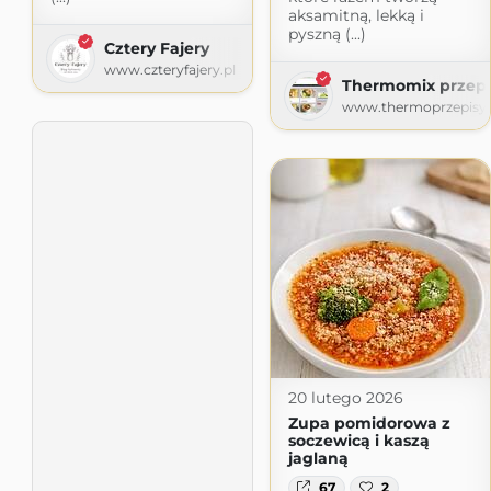
aksamitną, lekką i
pyszną (...)
Cztery Fajery
www.czteryfajery.pl
Thermomix przepi
www.thermoprzepisy.
20 lutego 2026
Zupa pomidorowa z
soczewicą i kaszą
jaglaną
67
2