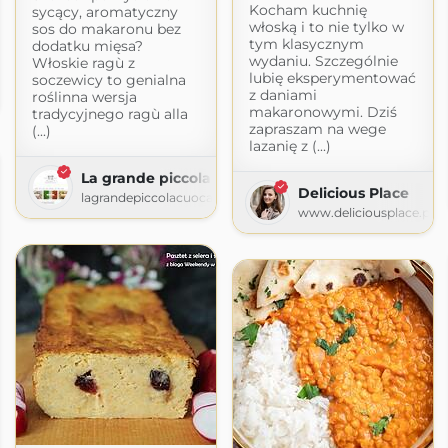
Kocham kuchnię
sycący, aromatyczny
włoską i to nie tylko w
sos do makaronu bez
tym klasycznym
dodatku mięsa?
wydaniu. Szczególnie
Włoskie ragù z
sy
lubię eksperymentować
soczewicy to genialna
z daniami
roślinna wersja
pl
makaronowymi. Dziś
tradycyjnego ragù alla
zapraszam na wege
(...)
lazanię z (...)
La grande piccola cuoca
Delicious Place
lagrandepiccolacuoca.com
www.deliciousplace.pl