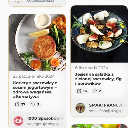
codojedzenia.pl
6 listopada 2024
Jesienna sałatka z
25 października 2024
zielonej soczewicy, fig
Kotlety z soczewicy z
i borowików
sosem jogurtowym –
16
2
zdrowa wegańska
alternatywa
27
3
SMAKI FRANCJI ws
smakifrancji.blogspot
1000 Sposobów Na Proste Tanie Fit Dania
wojtigotuje.blogspot.com