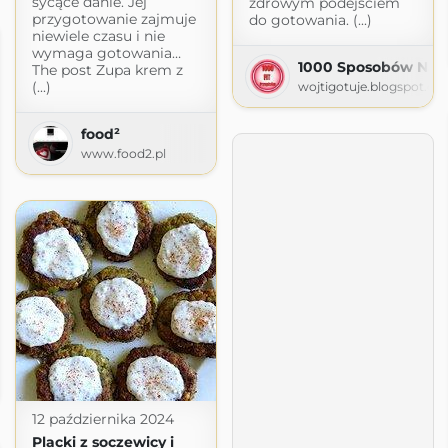
sycące danie. Jej
zdrowym podejściem
przygotowanie zajmuje
do gotowania. (...)
niewiele czasu i nie
wymaga gotowania…
1000 Sposobów Na Pr
The post Zupa krem z
(...)
wojtigotuje.blogspot.co
food²
www.food2.pl
półczesna kuchnia francuska
.com
12 października 2024
Placki z soczewicy i