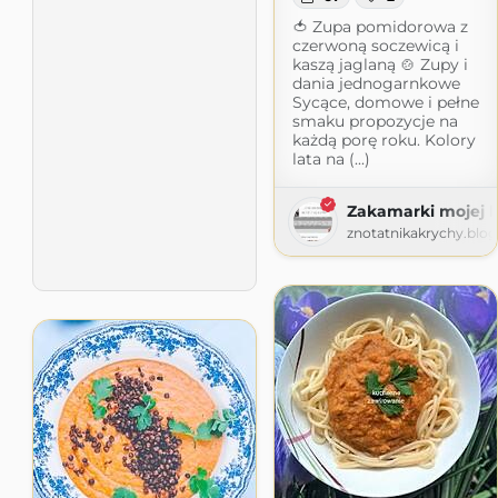
🍅 Zupa pomidorowa z
czerwoną soczewicą i
kaszą jaglaną 🍲 Zupy i
dania jednogarnkowe
Sycące, domowe i pełne
smaku propozycje na
każdą porę roku. Kolory
lata na (...)
Zakamarki mojej 
znotatnikakrychy.blo