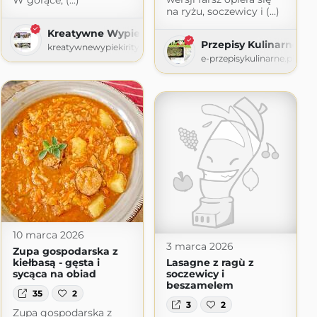
W gorące, (...)
na ryżu, soczewicy i (...)
Kreatywne Wypieki Rity
Przepisy Kulinarne
kreatywnewypiekirity.blogspot.com
e-przepisykulinarne.pl
10 marca 2026
3 marca 2026
Zupa gospodarska z
kiełbasą - gęsta i
Lasagne z ragù z
sycąca na obiad
soczewicy i
beszamelem
35
2
3
2
Zupa gospodarska z