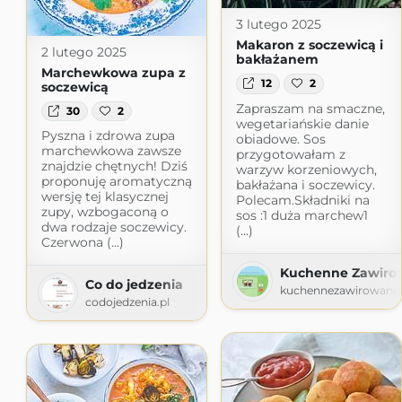
3 lutego 2025
Makaron z soczewicą i
2 lutego 2025
bakłażanem
Marchewkowa zupa z
12
2
soczewicą
Zapraszam na smaczne,
30
2
wegetariańskie danie
Pyszna i zdrowa zupa
obiadowe. Sos
marchewkowa zawsze
przygotowałam z
znajdzie chętnych! Dziś
warzyw korzeniowych,
proponuję aromatyczną
bakłażana i soczewicy.
wersję tej klasycznej
Polecam.Składniki na
zupy, wzbogaconą o
sos :1 duża marchew1
dwa rodzaje soczewicy.
(...)
Czerwona (...)
Kuchenne Zawiro
Co do jedzenia
kuchennezawirowanie
codojedzenia.pl