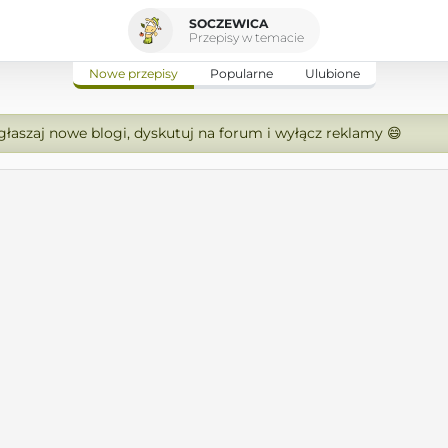
SOCZEWICA
Przepisy w temacie
Nowe przepisy
Popularne
Ulubione
zgłaszaj nowe blogi, dyskutuj na forum i wyłącz reklamy 😄