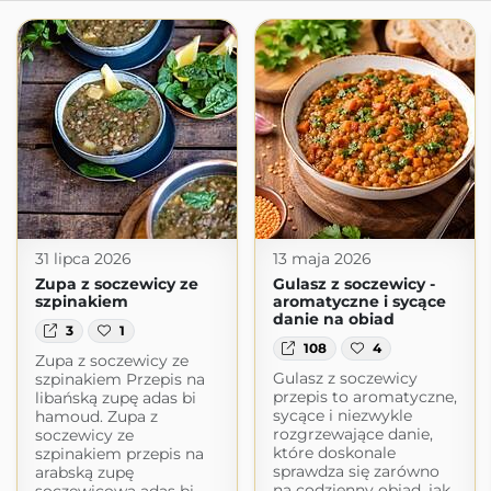
31 lipca 2026
13 maja 2026
Zupa z soczewicy ze
Gulasz z soczewicy -
szpinakiem
aromatyczne i sycące
danie na obiad
3
1
108
4
Zupa z soczewicy ze
Gulasz z soczewicy
szpinakiem Przepis na
przepis to aromatyczne,
libańską zupę adas bi
sycące i niezwykle
hamoud. Zupa z
rozgrzewające danie,
soczewicy ze
które doskonale
szpinakiem przepis na
sprawdza się zarówno
arabską zupę
na codzienny obiad, jak