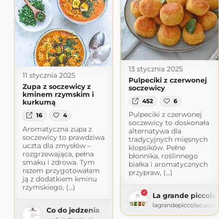
13 stycznia 2025
11 stycznia 2025
Pulpeciki z czerwonej
Zupa z soczewicy z
soczewicy
kminem rzymskim i
452
6
kurkumą
Pulpeciki z czerwonej
16
4
soczewicy to doskonała
Aromatyczna zupa z
alternatywa dla
soczewicy to prawdziwa
tradycyjnych mięsnych
uczta dla zmysłów –
klopsików. Pełne
rozgrzewająca, pełna
błonnika, roślinnego
smaku i zdrowa. Tym
białka i aromatycznych
razem przygotowałam
przypraw, (...)
ją z dodatkiem kminu
rzymskiego, (...)
La grande piccola
lagrandepiccolacuoca
Co do jedzenia