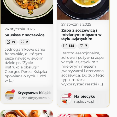
27 stycznia 2025
24 stycznia 2025
Zupa z soczewicą i
mielonym mięsem w
Sausisse z soczewicą
stylu azjatyckim
17
2
355
7
Jednogarnkowe danie
Bardzo esencjonalna,
francuskie, o którym
zdrowa i pożywna zupa
pisze nawet w swoim
w stylu azjatyckim z
dziele pt. "Życie
mielonym mięsem
instrukcja obsługi"
,warzywami i czerwoną
Georges Perec. Książka
soczewicą. Do zup tego
opowiada o życiu ludzi
typu, możesz
w (...)
wykorzystać resztki (...)
Kryzysowa Książka Kucharska
Na piecyku
kuchniakryzysowa.blogspot.com
napiecyku.pl
 ogrodzie
ie.blogspot.com