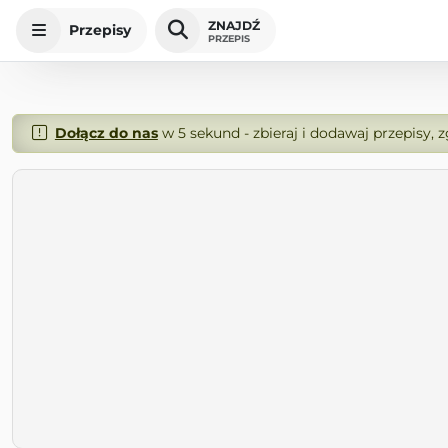
ZNAJDŹ
Przepisy
PRZEPIS
Dołącz do nas
w 5 sekund - zbieraj i dodawaj przepisy, 