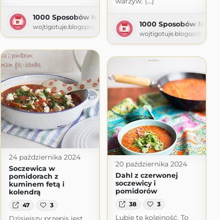
warzyw. (...)
1000 Sposobów Na Proste Tanie Fit Dania
1000 Sposobów Na Pro
wojtigotuje.blogspot.com
oste Tanie Fit Dania
wojtigotuje.blogspot.com
m
24 października 2024
20 października 2024
Soczewica w
Dahl z czerwonej
pomidorach z
soczewicy i
kuminem fetą i
pomidorów
kolendrą
38
3
47
3
Lubię tę kolejność. To
Dzisiejszy przepis jest