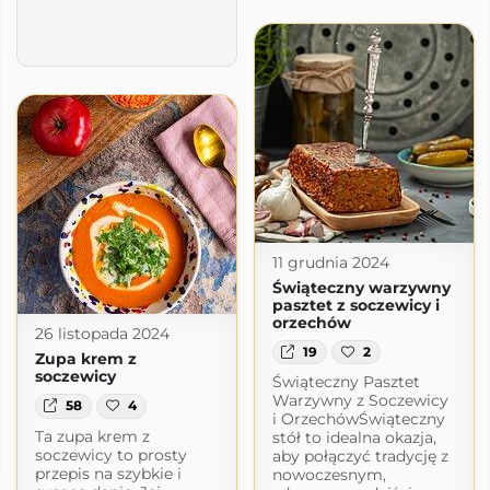
11 grudnia 2024
Świąteczny warzywny
pasztet z soczewicy i
orzechów
26 listopada 2024
19
2
Zupa krem z
soczewicy
Świąteczny Pasztet
Warzywny z Soczewicy
58
4
i OrzechówŚwiąteczny
Ta zupa krem z
 cuoca
stół to idealna okazja,
soczewicy to prosty
aby połączyć tradycję z
.com
przepis na szybkie i
nowoczesnym,