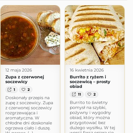
12 maja 2026
16 kwietnia 2026
Zupa z czerwonej
Burrito z ryżem i
soczewicy
soczewicą – prosty
obiad
1
2
11
2
Doskonały przepis na
Burrito to świetny
zupę z soczewicy. Zupa
pomysł na szybki,
z czerwonej soczewicy
pożywny i wygodny
rozgrzewająca i
obiad, który można
aromatyczna. W
przygotować bez
chłodne dni doskonale
dużego wysiłku. W tej
ogrzewa ciało i duszę.
wersji farsz opiera się