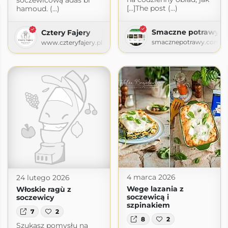
soczewicową adas bi
[…]The post (...)
hamoud. (...)
Smaczne potrawy
Cztery Fajery
smacznepotrawy.com
www.czteryfajery.pl
4 marca 2026
24 lutego 2026
Wege lazania z
Włoskie ragù z
soczewicą i
soczewicy
szpinakiem
7
2
8
2
Szukasz pomysłu na