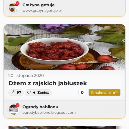
Grażyna gotuje
www.grazynagotuje.pl
20 listopada 2020
Dżem z rajskich jabłuszek
0
97
4
Zapisz
Smakowite
Ogrody babilonu
ogrodybabilonu.blogspot.com