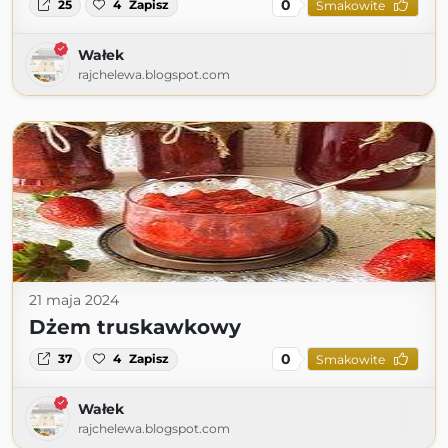
0
25
4
Zapisz
Smakowite
Wałek
rajchelewa.blogspot.com
21 maja 2024
Dżem truskawkowy
0
37
4
Zapisz
Smakowite
Wałek
rajchelewa.blogspot.com