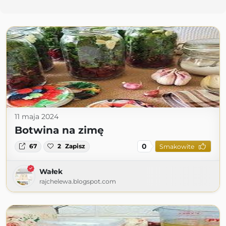
11 maja 2024
Botwina na zimę
0
67
2
Zapisz
Smakowite
Wałek
rajchelewa.blogspot.com