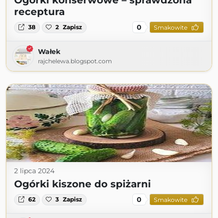
Ogórki konserwowe – sprawdzona
receptura
0
38
2
Zapisz
Smakowite
Wałek
rajchelewa.blogspot.com
2 lipca 2024
Ogórki kiszone do spiżarni
0
62
3
Zapisz
Smakowite