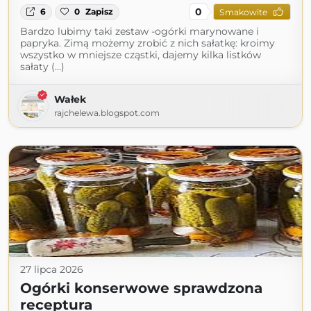
0
6
0
Zapisz
Smakowite
Bardzo lubimy taki zestaw -ogórki marynowane i
papryka. Zimą możemy zrobić z nich sałatkę: kroimy
wszystko w mniejsze cząstki, dajemy kilka listków
sałaty (...)
Wałek
rajchelewa.blogspot.com
27 lipca 2026
Ogórki konserwowe sprawdzona
receptura