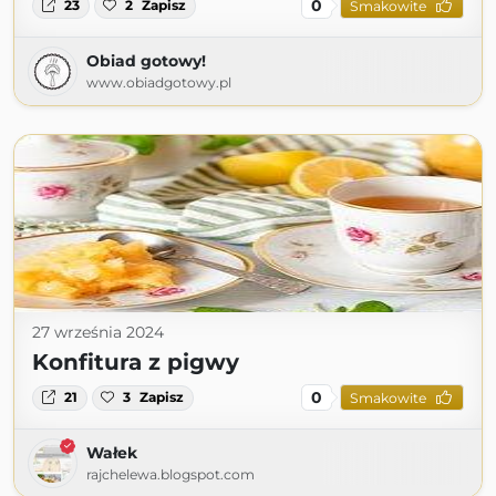
0
23
2
Zapisz
Smakowite
Obiad gotowy!
www.obiadgotowy.pl
27 września 2024
Konfitura z pigwy
0
21
3
Zapisz
Smakowite
Wałek
rajchelewa.blogspot.com