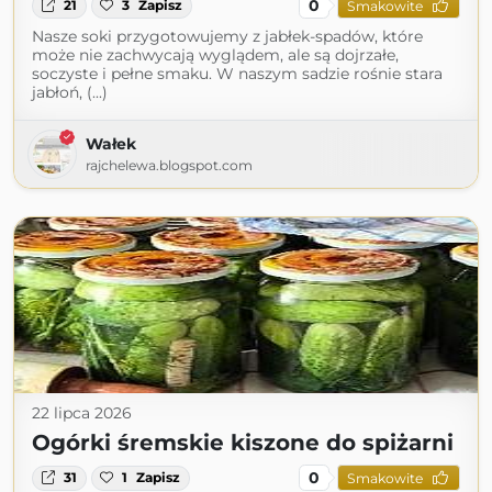
0
21
3
Zapisz
Smakowite
Nasze soki przygotowujemy z jabłek-spadów, które
może nie zachwycają wyglądem, ale są dojrzałe,
soczyste i pełne smaku. W naszym sadzie rośnie stara
jabłoń, (...)
Wałek
rajchelewa.blogspot.com
22 lipca 2026
Ogórki śremskie kiszone do spiżarni
0
31
1
Zapisz
Smakowite