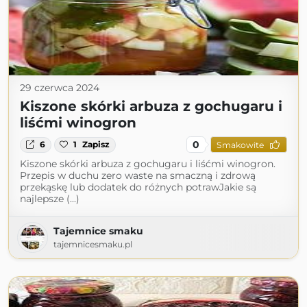
29 czerwca 2024
Kiszone skórki arbuza z gochugaru i
liśćmi winogron
0
6
1
Zapisz
Smakowite
Kiszone skórki arbuza z gochugaru i liśćmi winogron.
Przepis w duchu zero waste na smaczną i zdrową
przekąskę lub dodatek do różnych potrawJakie są
najlepsze (...)
Tajemnice smaku
tajemnicesmaku.pl