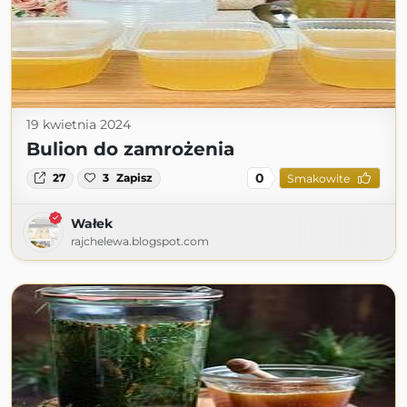
19 kwietnia 2024
Bulion do zamrożenia
0
27
3
Zapisz
Smakowite
Wałek
rajchelewa.blogspot.com