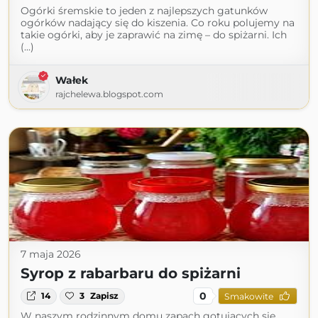
Ogórki śremskie to jeden z najlepszych gatunków
ogórków nadający się do kiszenia. Co roku polujemy na
takie ogórki, aby je zaprawić na zimę – do spiżarni. Ich
(...)
Wałek
rajchelewa.blogspot.com
7 maja 2026
Syrop z rabarbaru do spiżarni
0
14
3
Zapisz
Smakowite
W naszym rodzinnym domu zapach gotujących się