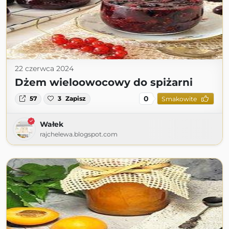
22 czerwca 2024
Dżem wieloowocowy do spiżarni
0
57
3
Zapisz
Smakowite
Wałek
rajchelewa.blogspot.com