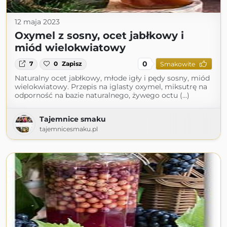
12 maja 2023
Oxymel z sosny, ocet jabłkowy i
miód wielokwiatowy
0
7
0
Zapisz
Smakowite
Naturalny ocet jabłkowy, młode igły i pędy sosny, miód
wielokwiatowy. Przepis na iglasty oxymel, miksutrę na
odporność na bazie naturalnego, żywego octu (...)
Tajemnice smaku
tajemnicesmaku.pl