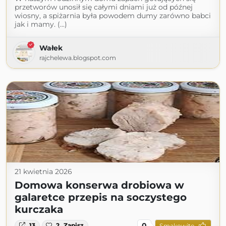
przetworów unosił się całymi dniami już od późnej
wiosny, a spiżarnia była powodem dumy zarówno babci
jak i mamy. (...)
Wałek
rajchelewa.blogspot.com
21 kwietnia 2026
Domowa konserwa drobiowa w
galaretce przepis na soczystego
kurczaka
0
13
2
Zapisz
Smakowite