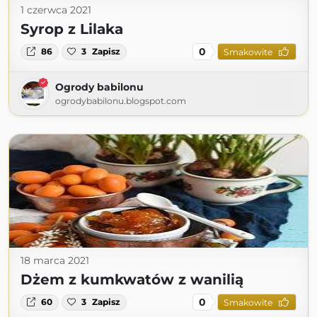
1 czerwca 2021
Syrop z Lilaka
0
86
3
Zapisz
Smakowite
Ogrody babilonu
ogrodybabilonu.blogspot.com
18 marca 2021
Dżem z kumkwatów z wanilią
0
60
3
Zapisz
Smakowite