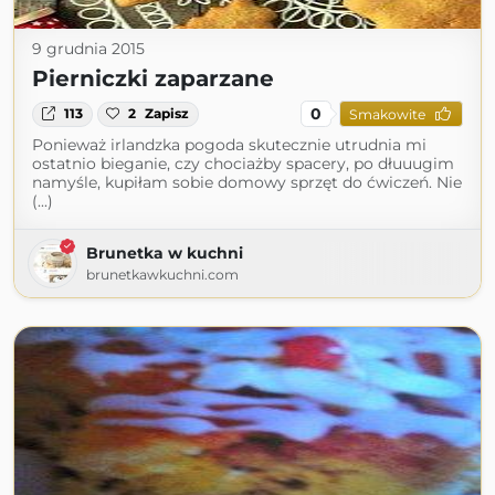
9 grudnia 2015
Pierniczki zaparzane
0
113
2
Zapisz
Smakowite
Ponieważ irlandzka pogoda skutecznie utrudnia mi
ostatnio bieganie, czy chociażby spacery, po dłuuugim
namyśle, kupiłam sobie domowy sprzęt do ćwiczeń. Nie
(...)
Brunetka w kuchni
brunetkawkuchni.com