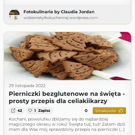
Fotokulinaria by Claudia Jordan
wizbienietylkokuchennej.wordpress.com
29 listopada 2022
Pierniczki bezglutenowe na święta -
prosty przepis dla celiakiikarzy
0
42
1
Zapisz
Smakowite
Kochani, powolutku zbliżamy się do najbardziej
magicznego okresu w roku! Święta tuż, tuż! Zatem dziś
mam dla Was mój sprawdzony przepis na pierniczki (...)