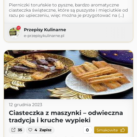
Pierniczki toruńskie to pyszne, bardzo aromatyczne
ciasteczka świąteczne, które są puszyste i mięciutkie od
razu po upieczeniu, więc można je przygotować na (...)
Przepisy Kulinarne
e-przepisykulinarne.pl
12 grudnia 2023
Ciasteczka z maszynki – odwieczna
tradycja i kruche wypieki
0
35
4
Zapisz
Smakowite