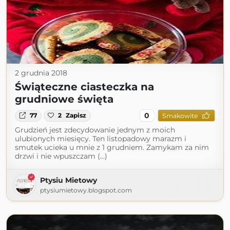
2 grudnia 2018
Świąteczne ciasteczka na
grudniowe święta
0
77
2
Zapisz
Smakowite
Grudzień jest zdecydowanie jednym z moich
ulubionych miesięcy. Ten listopadowy marazm i
smutek ucieka u mnie z 1 grudniem. Zamykam za nim
drzwi i nie wpuszczam (...)
Ptysiu Mietowy
ptysiumietowy.blogspot.com