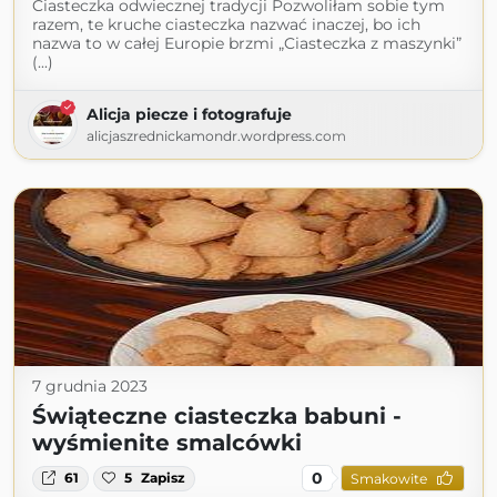
Ciasteczka odwiecznej tradycji Pozwoliłam sobie tym
razem, te kruche ciasteczka nazwać inaczej, bo ich
nazwa to w całej Europie brzmi „Ciasteczka z maszynki”
(...)
Alicja piecze i fotografuje
alicjaszrednickamondr.wordpress.com
7 grudnia 2023
Świąteczne ciasteczka babuni -
wyśmienite smalcówki
0
61
5
Zapisz
Smakowite