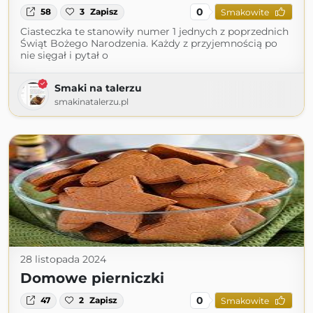
0
58
3
Zapisz
Smakowite
Ciasteczka te stanowiły numer 1 jednych z poprzednich
Świąt Bożego Narodzenia. Każdy z przyjemnością po
nie sięgał i pytał o
Smaki na talerzu
smakinatalerzu.pl
28 listopada 2024
Domowe pierniczki
0
47
2
Zapisz
Smakowite