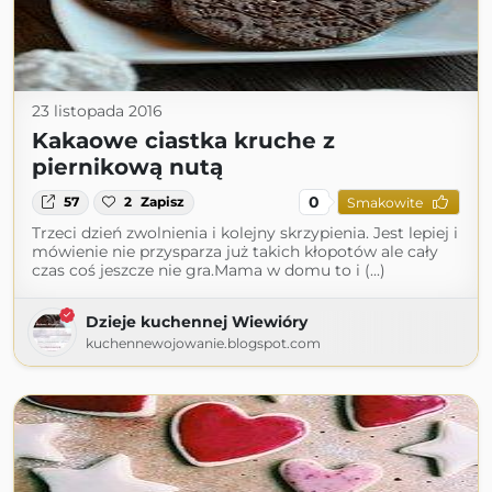
23 listopada 2016
Kakaowe ciastka kruche z
piernikową nutą
0
57
2
Zapisz
Smakowite
Trzeci dzień zwolnienia i kolejny skrzypienia. Jest lepiej i
mówienie nie przysparza już takich kłopotów ale cały
czas coś jeszcze nie gra.Mama w domu to i (...)
Dzieje kuchennej Wiewióry
kuchennewojowanie.blogspot.com