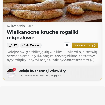
10 kwietnia 2017
Wielkanocne kruche rogaliki
migdałowe
0
77
4
Zapisz
Smakowite
Kolejne święta zbliżają się wielkimi krokami a ja testuję
rozmaite smakołyki.Dobrym przyczynkiem do testów
były między innymi moje urodziny.Zaserwowałam (...)
Dzieje kuchennej Wiewióry
kuchennewojowanie.blogspot.com