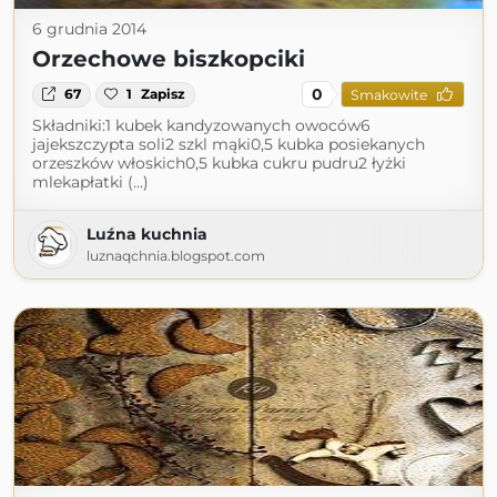
6 grudnia 2014
Orzechowe biszkopciki
0
67
1
Zapisz
Smakowite
Składniki:1 kubek kandyzowanych owoców6
jajekszczypta soli2 szkl mąki0,5 kubka posiekanych
orzeszków włoskich0,5 kubka cukru pudru2 łyżki
mlekapłatki (...)
Luźna kuchnia
luznaqchnia.blogspot.com