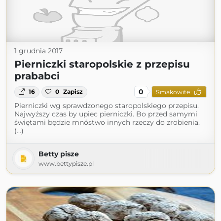
1 grudnia 2017
Pierniczki staropolskie z przepisu
prababci
0
16
0
Zapisz
Smakowite
Pierniczki wg sprawdzonego staropolskiego przepisu.
Najwyższy czas by upiec pierniczki. Bo przed samymi
świętami będzie mnóstwo innych rzeczy do zrobienia.
(...)
Betty pisze
www.bettypisze.pl