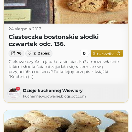
24 sierpnia 2017
Ciasteczka bostonskie słodki
czwartek odc. 136.
0
76
2
Zapisz
Smakowite
Ciekawe czy Ania jadała takie ciastka? a może własnie
takimi słodkościami zajadała się razem ze swą
przyjaciółka od serca?To kolejny przepis z książki
"Kuchnia (...)
Dzieje kuchennej Wiewióry
kuchennewojowanie.blogspot.com