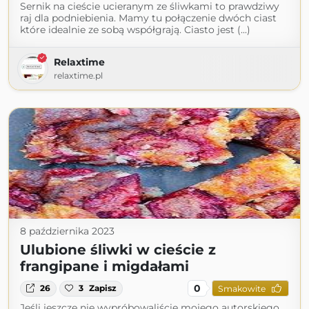
Sernik na cieście ucieranym ze śliwkami to prawdziwy
raj dla podniebienia. Mamy tu połączenie dwóch ciast
które idealnie ze sobą współgrają. Ciasto jest (...)
Relaxtime
relaxtime.pl
8 października 2023
Ulubione śliwki w cieście z
frangipane i migdałami
0
26
3
Zapisz
Smakowite
Jeśli jeszcze nie wypróbowaliście mojego autorskiego