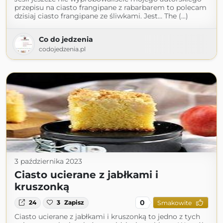
przepisu na ciasto frangipane z rabarbarem to polecam
dzisiaj ciasto frangipane ze śliwkami. Jest… The (...)
Co do jedzenia
codojedzenia.pl
3 października 2023
Ciasto ucierane z jabłkami i
kruszonką
0
24
3
Zapisz
Smakowite
Ciasto ucierane z jabłkami i kruszonką to jedno z tych