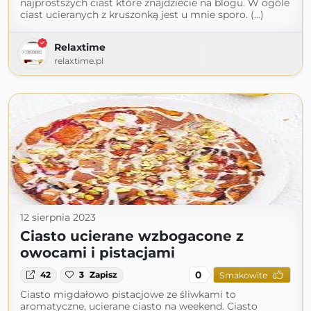
najprostszych ciast które znajdziecie na blogu. W ogóle
ciast ucieranych z kruszonką jest u mnie sporo. (...)
Relaxtime
relaxtime.pl
12 sierpnia 2023
Ciasto ucierane wzbogacone z
owocami i pistacjami
0
42
3
Zapisz
Smakowite
Ciasto migdałowo pistacjowe ze śliwkami to
aromatyczne, ucierane ciasto na weekend. Ciasto