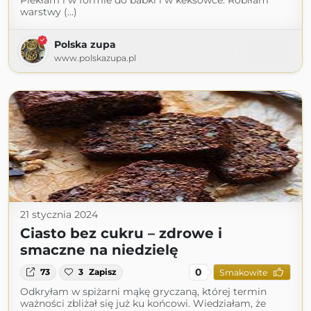
Piekłam i w formie do babki i w keksówce. Robiłam
warstwy (...)
Polska zupa
www.polskazupa.pl
21 stycznia 2024
Ciasto bez cukru – zdrowe i
smaczne na niedzielę
0
73
3
Zapisz
Smakowite
Odkryłam w spiżarni mąkę gryczaną, której termin
ważności zbliżał się już ku końcowi. Wiedziałam, że