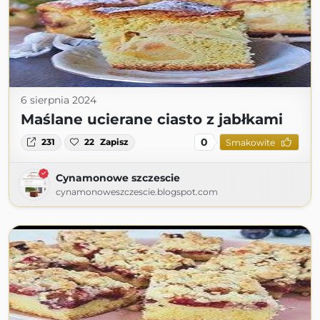
6 sierpnia 2024
Maślane ucierane ciasto z jabłkami
0
231
22
Zapisz
Smakowite
Cynamonowe szczescie
cynamonoweszczescie.blogspot.com