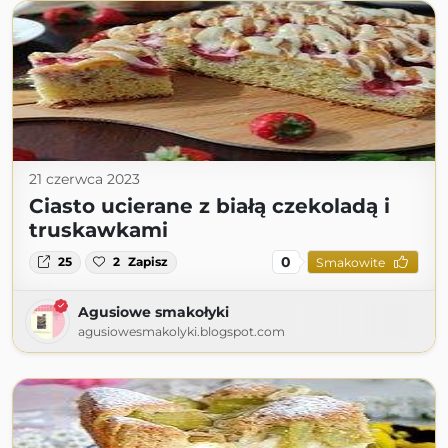
21 czerwca 2023
Ciasto ucierane z białą czekoladą i
truskawkami
0
25
2
Zapisz
Smakowite
Agusiowe smakołyki
agusiowesmakolyki.blogspot.com