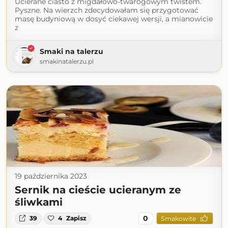
Ucierane ciasto z migdałowo-twarogowym twistem.
Pyszne. Na wierzch zdecydowałam się przygotować
masę budyniową w dosyć ciekawej wersji, a mianowicie
z
Smaki na talerzu
smakinatalerzu.pl
19 października 2023
Sernik na cieście ucieranym ze
śliwkami
0
39
4
Zapisz
Smakowite