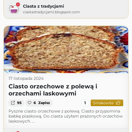
Ciasta z tradycjami
ciastaztradycjami.blogspot.com
17 listopada 2024
Ciasto orzechowe z polewą i
orzechami laskowymi
1
95
6
Zapisz
Smakowite
Pyszne ciasto orzechowe z polewą. Ciasto przypomina
babkę piaskową. Do ciasta użyłam prażonych orzechów
laskowych. …