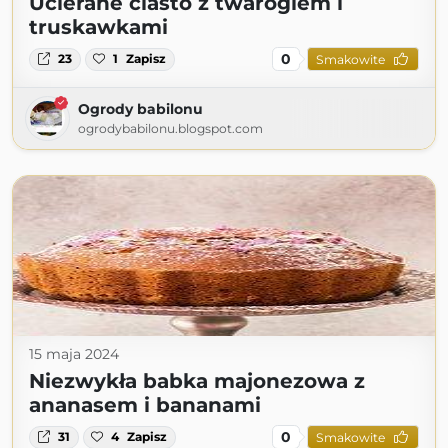
Ucierane ciasto z twarogiem i
truskawkami
0
23
1
Zapisz
Smakowite
Ogrody babilonu
ogrodybabilonu.blogspot.com
15 maja 2024
Niezwykła babka majonezowa z
ananasem i bananami
0
31
4
Zapisz
Smakowite