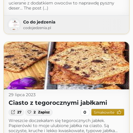
ucierane z dodatkiem owoców to naprawdę pyszny
deser… The post (...)
Co do jedzenia
codojedzenia.pl
29 lipca 2023
Ciasto z tegorocznymi jabłkami
0
27
2
Zapisz
Smakowite
Wreszcie doczekałam się tegorocznych jabłek.
Papierówki to moje ulubione jabłka na ciasto. Są
soczyste, kruche i lekko kwaskowate, typowe jabłka…