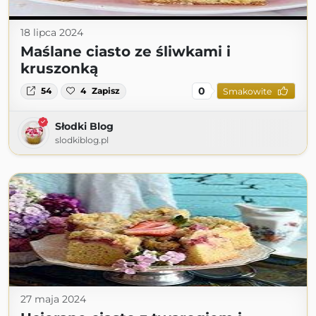
18 lipca 2024
Maślane ciasto ze śliwkami i
kruszonką
0
54
4
Zapisz
Smakowite
Słodki Blog
slodkiblog.pl
27 maja 2024