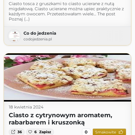
Ciasto tosca z gruszkami to ciasto ucierane z nutą
migdałową. Ciasto ucierane można upiec praktycznie z
każdym owocem. Przetestowałam wiele… The post
Poznaj (...)
Co do jedzenia
codojedzenia.pl
18 kwietnia 2024
Ciasto z cytrynowym aromatem,
rabarbarem i kruszonką
0
36
6
Zapisz
Smakowite