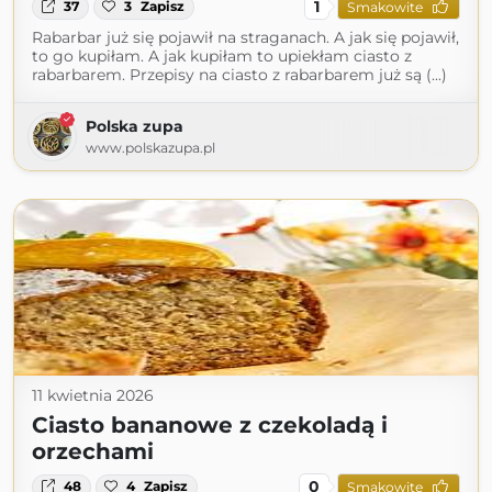
1
37
3
Zapisz
Smakowite
Rabarbar już się pojawił na straganach. A jak się pojawił,
to go kupiłam. A jak kupiłam to upiekłam ciasto z
rabarbarem. Przepisy na ciasto z rabarbarem już są (...)
Polska zupa
www.polskazupa.pl
11 kwietnia 2026
Ciasto bananowe z czekoladą i
orzechami
0
48
4
Zapisz
Smakowite