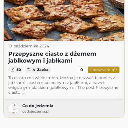
19 października 2024
Przepyszne ciasto z dżemem
jabłkowym i jabłkami
0
50
4
Zapisz
Smakowite
To ciasto ma wiele imion. Można je nazwać blondies z
jabłkami, ciastem ucieranym z jabłkami, a nawet
wilgotnym plackiem jabłkowym.… The post Przepyszne
ciasto (...)
Co do jedzenia
codojedzenia.pl