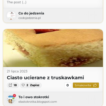
The post (...)
Co do jedzenia
codojedzenia.pl
21 lipca 2023
Ciasto ucierane z truskawkami
0
18
2
Zapisz
Smakowite
To i owo stokrotki
elastokrotka.blogspot.com