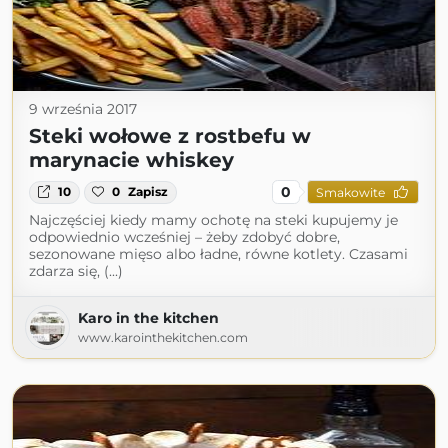
9 września 2017
Steki wołowe z rostbefu w
marynacie whiskey
0
10
0
Zapisz
Smakowite
Najczęściej kiedy mamy ochotę na steki kupujemy je
odpowiednio wcześniej – żeby zdobyć dobre,
sezonowane mięso albo ładne, równe kotlety. Czasami
zdarza się, (...)
Karo in the kitchen
www.karointhekitchen.com