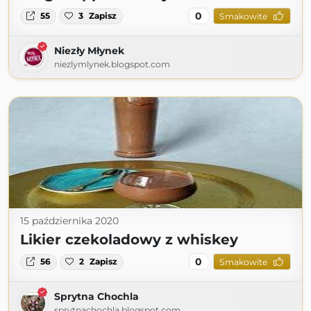
0
55
3
Zapisz
Smakowite
Niezły Młynek
niezlymlynek.blogspot.com
15 października 2020
Likier czekoladowy z whiskey
0
56
2
Zapisz
Smakowite
Sprytna Chochla
sprytnachochla.blogspot.com