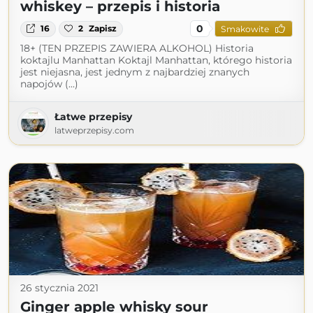
whiskey – przepis i historia
0
16
2
Zapisz
Smakowite
18+ (TEN PRZEPIS ZAWIERA ALKOHOL) Historia
koktajlu Manhattan Koktajl Manhattan, którego historia
jest niejasna, jest jednym z najbardziej znanych
napojów (...)
Łatwe przepisy
latweprzepisy.com
26 stycznia 2021
Ginger apple whisky sour