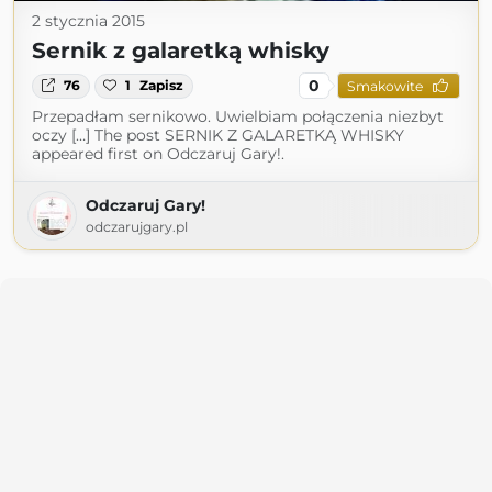
2 stycznia 2015
Sernik z galaretką whisky
0
76
1
Zapisz
Smakowite
Przepadłam sernikowo. Uwielbiam połączenia niezbyt
oczy […] The post SERNIK Z GALARETKĄ WHISKY
appeared first on Odczaruj Gary!.
Odczaruj Gary!
odczarujgary.pl