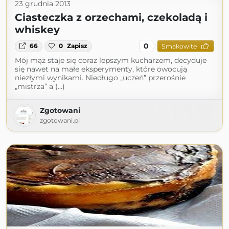
23 grudnia 2013
Ciasteczka z orzechami, czekoladą i
whiskey
0
66
0
Zapisz
Smakowite
Mój mąż staje się coraz lepszym kucharzem, decyduje
się nawet na małe eksperymenty, które owocują
niezłymi wynikami. Niedługo „uczeń” przerośnie
„mistrza” a (...)
Zgotowani
zgotowani.pl