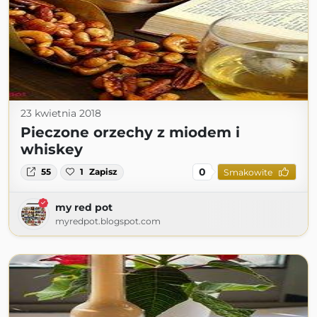
23 kwietnia 2018
Pieczone orzechy z miodem i
whiskey
0
55
1
Zapisz
Smakowite
my red pot
myredpot.blogspot.com