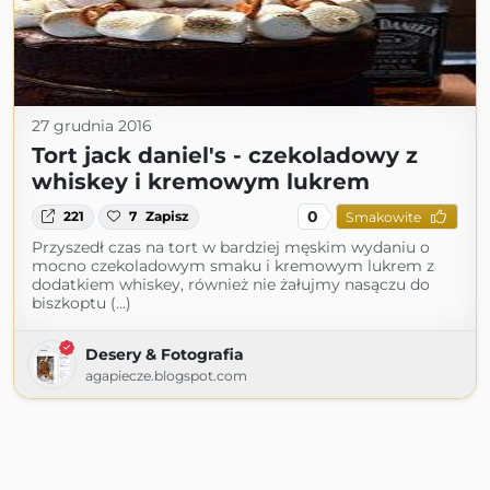
27 grudnia 2016
Tort jack daniel's - czekoladowy z
whiskey i kremowym lukrem
0
221
7
Zapisz
Smakowite
Przyszedł czas na tort w bardziej męskim wydaniu o
mocno czekoladowym smaku i kremowym lukrem z
dodatkiem whiskey, również nie żałujmy nasączu do
biszkoptu (...)
Desery & Fotografia
agapiecze.blogspot.com