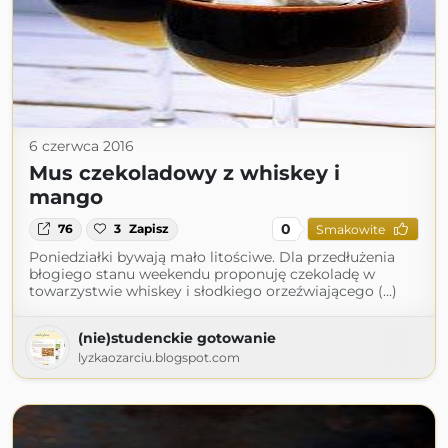
6 czerwca 2016
Mus czekoladowy z whiskey i
mango
0
76
3
Zapisz
Smakowite
Poniedziałki bywają mało litościwe. Dla przedłużenia
błogiego stanu weekendu proponuję czekoladę w
towarzystwie whiskey i słodkiego orzeźwiającego (...)
(nie)studenckie gotowanie
lyzkaozarciu.blogspot.com