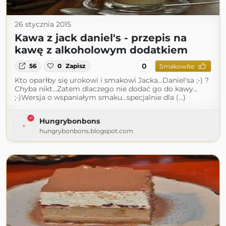
26 stycznia 2015
Kawa z jack daniel's - przepis na
kawę z alkoholowym dodatkiem
0
56
0
Zapisz
Smakowite
Kto oparłby się urokowi i smakowi Jacka...Daniel'sa ;-) ?
Chyba nikt...Zatem dlaczego nie dodać go do kawy...
;-)Wersja o wspaniałym smaku...specjalnie dla (...)
Hungrybonbons
hungrybonbons.blogspot.com