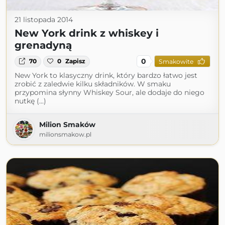
21 listopada 2014
New York drink z whiskey i
grenadyną
0
70
0
Zapisz
Smakowite
New York to klasyczny drink, który bardzo łatwo jest
zrobić z zaledwie kilku składników. W smaku
przypomina słynny Whiskey Sour, ale dodaje do niego
nutkę (...)
Milion Smaków
milionsmakow.pl