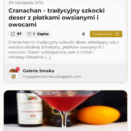
29 listopada 2014
Cranachan - tradycyjny szkocki
deser z płatkami owsianymi i
owocami
0
97
1
Zapisz
Smakowite
Cranachan to tradycyjny szkocki deser składający się z
warstw słodkiej śmietany, płatków owsianych i
owoców. Deser wzbogacony jest o miód i
whiskey.Składniki (...)
Galeria Smaku
mojagaleriasmaku.blogspot.com