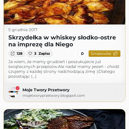
5 grudnia 2017
Skrzydełka w whiskey słodko-ostre
na imprezę dla Niego
0
128
3
Zapisz
Smakowite
Ja wiem, że mamy grudzień i poszukujecie już
świątecznych przepisów.Ale nadal mamy jesień - chodź
czujemy z każdej strony nadchodzącą zimę :)Dlatego
pozostając (...)
Moje Twory Przetwory
mojetworyprzetwory.blogspot.com