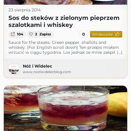
23 sierpnia 2014
Sos do steków z zielonym pieprzem
szalotkami i whiskey
0
104
2
Zapisz
Smakowite
Sauce for the steaks. Green pepper, shallots and
whiskey. (For English scroll down) Ten przepis miałam
wrzucić w ciągu tygodnia. Los jednak ze mnie zakpił. (...)
Nóż i Widelec
www.noziwidelecblog.com