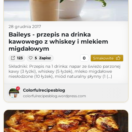
28 grudnia 2017
Baileys - przepis na drinka
kawowego z whiskey i mlekiem
migdałowym
0
123
5
Zapisz
Smakowite
Składniki: Przepis na 1 drinka: napar ze świeżo parzonej
kawy (3 łyżki), whiskey (5 łyżek), mleko migdałowe
niesłodzone (10 łyżek), miód naturalny płynny (1 (...)
Colorfulrecipesblog
colorfulrecipesblog.wordpress.com