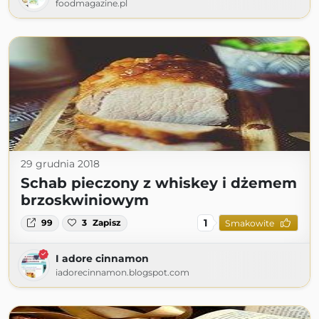
foodmagazine.pl
29 grudnia 2018
Schab pieczony z whiskey i dżemem
brzoskwiniowym
1
99
3
Zapisz
Smakowite
I adore cinnamon
iadorecinnamon.blogspot.com