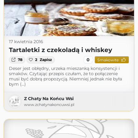
17 kwietnia 2016
Tartaletki z czekoladą i whiskey
0
78
2
Zapisz
Smakowite
Deser jest obłędny, urzeka mieszanką konsystencji i
smaków. Czytając przepis czułam, że to połączenie
musi być dobrą propozycją. Niemniej jednak nie była
bym (...)
Z Chaty Na Końcu Wsi
www.zchatynakoncuwsi.pl