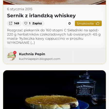
6 stycznia 2015
Sernik z irlandzką whiskey
0
149
1
Zapisz
Smakowite
Rozgrzać piekarnik do 160 stopni C Składniki na spód:•
220 g herbatników czekoladowych lub owsianych •65 g
masla• 1łyżeczka kawy cappuccino w proszku
WYKONANIE (...)
Kuchnia Pepin
kuchniapepin.blogspot.com