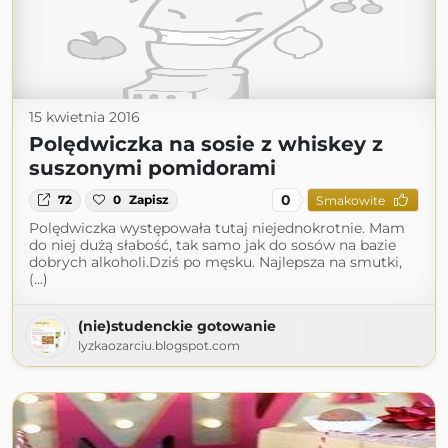
15 kwietnia 2016
Polędwiczka na sosie z whiskey z
suszonymi pomidorami
0
72
0
Zapisz
Smakowite
Polędwiczka występowała tutaj niejednokrotnie. Mam
do niej dużą słabość, tak samo jak do sosów na bazie
dobrych alkoholi.Dziś po męsku. Najlepsza na smutki,
(...)
(nie)studenckie gotowanie
lyzkaozarciu.blogspot.com