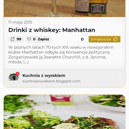
11 maja 2015
Drinki z whiskey: Manhattan
0
99
0
Zapisz
Smakowite
W późnych latach 70-tych XIX wieku w nowojorskim
klubie Manhattan odbyła się konwencja polityczna.
Zorganizowała ją Jeanette Churchill, z d. Jerome,
młoda, (...)
Kuchnia z wyrakiem
kuchniazwyrakiem.blogspot.com