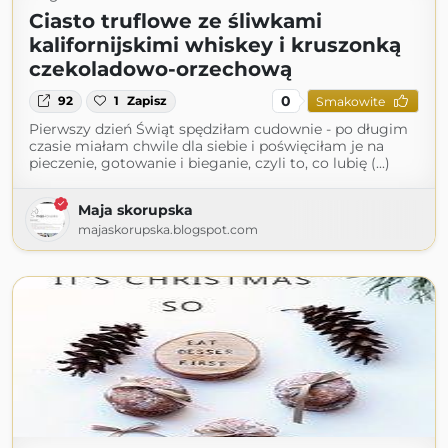
Ciasto truflowe ze śliwkami
kalifornijskimi whiskey i kruszonką
czekoladowo-orzechową
0
92
1
Zapisz
Smakowite
Pierwszy dzień Świąt spędziłam cudownie - po długim
czasie miałam chwile dla siebie i poświęciłam je na
pieczenie, gotowanie i bieganie, czyli to, co lubię (...)
Maja skorupska
majaskorupska.blogspot.com