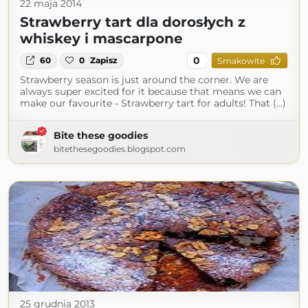
22 maja 2014
Strawberry tart dla dorosłych z
whiskey i mascarpone
0
60
0
Zapisz
Smakowite
Strawberry season is just around the corner. We are
always super excited for it because that means we can
make our favourite - Strawberry tart for adults! That (...)
Bite these goodies
bitethesegoodies.blogspot.com
25 grudnia 2013