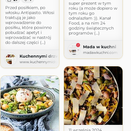
super prezent w tym
Przed posiłkiem, po
roku (a może dopiero w
włosku Antipasto. Włosi
tym roku go
traktują je jako
odnalazłam :)). Kanał
wprowadzenie do
Food, a na nim 24
posiłku, które powinno
godziny świątecznych
pobudzać apetyt i
programów (...)
wprowadzać w nastrój
mi
do dalszej części (...)
Mada w kuchni
mi.pl
madawkuchni.com
Kuchennymi drzwiami
www.kuchennymidrzwiami.pl
11 września 2024