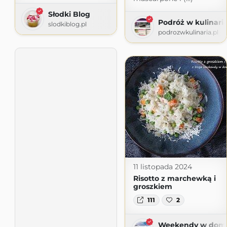
Słodki Blog
Podróż w kulinari
slodkiblog.pl
podrozwkulinaria.pl
11 listopada 2024
Risotto z marchewką i
groszkiem
111
2
Weekendy w domu 