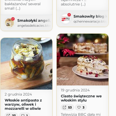
bakłażanów/ several
absolutnie (...)
small (...)
Smakowity blog kulin
Smakołyki angeli, angela's delicacies, le prelibatez
qchennewariacje.blogspot
angelasdelicacies.blogspot.com
19 grudnia 2024
2 grudnia 2024
Ciasto świąteczne we
Włoskie antipasto z
włoskim stylu
warzyw, oliwek i
53
3
mozzarelli w oliwie
Telewizja BBC dała mi
27
1