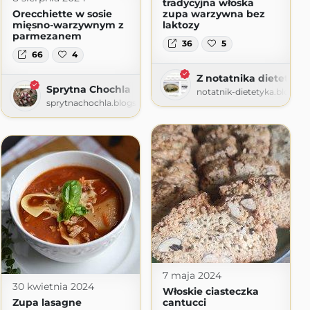
tradycyjna włoska
Orecchiette w sosie
zupa warzywna bez
mięsno-warzywnym z
laktozy
parmezanem
36
5
.pl
66
4
Z notatnika dietetyka
Sprytna Chochla
notatnik-dietetyka.blogsp
sprytnachochla.blogspot.com
7 maja 2024
30 kwietnia 2024
Włoskie ciasteczka
Zupa lasagne
cantucci