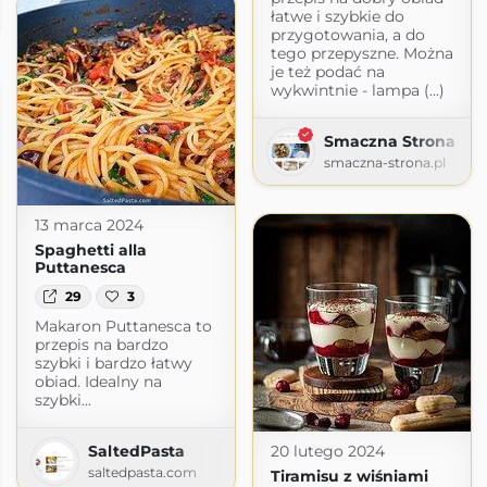
łatwe i szybkie do
th.home.blog
przygotowania, a do
tego przepyszne. Można
je też podać na
wykwintnie - lampa (...)
Smaczna Strona
smaczna-strona.pl
13 marca 2024
Spaghetti alla
Puttanesca
29
3
Makaron Puttanesca to
przepis na bardzo
szybki i bardzo łatwy
obiad. Idealny na
szybki...
SaltedPasta
20 lutego 2024
pot.com
saltedpasta.com
Tiramisu z wiśniami