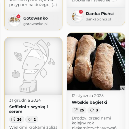
zrobienia i świetnie (...)
przypomina dużego, (...)
Danka Pichci
Gotowanko
dankapichci.pl
gotowanko.pl
12 stycznia 2025
31 grudnia 2024
Włoskie bagietki
Sofficini z szynką i
25
3
serem
Drodzy, przed nami
26
2
kolejny rok
Wielkimi krokami zbliża
piekarniczych wyzwań.