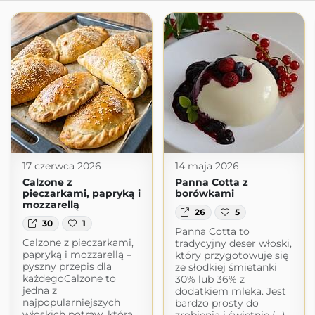
17 czerwca 2026
14 maja 2026
Calzone z
Panna Cotta z
pieczarkami, papryką i
borówkami
mozzarellą
26
5
30
1
Panna Cotta to
Calzone z pieczarkami,
tradycyjny deser włoski,
papryką i mozzarellą –
który przygotowuje się
pyszny przepis dla
ze słodkiej śmietanki
każdegoCalzone to
30% lub 36% z
jedna z
dodatkiem mleka. Jest
najpopularniejszych
bardzo prosty do
włoskich potraw, która