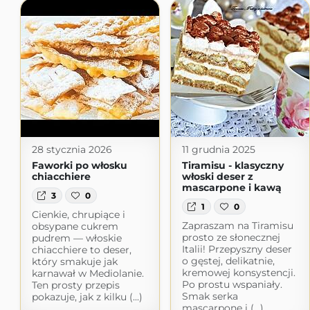
28 stycznia 2026
11 grudnia 2025
Faworki po włosku
Tiramisu - klasyczny
chiacchiere
włoski deser z
mascarpone i kawą
3
0
1
0
Cienkie, chrupiące i
Zapraszam na Tiramisu
obsypane cukrem
prosto ze słonecznej
pudrem — włoskie
Italii! Przepyszny deser
chiacchiere to deser,
o gęstej, delikatnie,
który smakuje jak
kremowej konsystencji.
karnawał w Mediolanie.
Po prostu wspaniały.
Ten prosty przepis
Smak serka
pokazuje, jak z kilku (...)
mascarpone i (...)