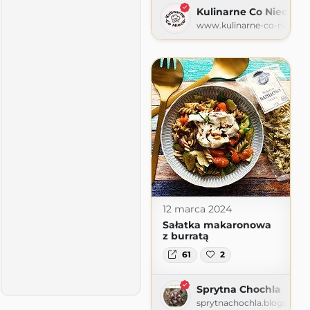
Kulinarne Co Nieco
www.kulinarne-co-nieco.pl
12 marca 2024
Sałatka makaronowa
z burratą
61
2
Sprytna Chochla
sprytnachochla.blogspot.