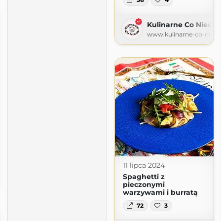
Kulinarne Co Nieco
www.kulinarne-co-nieco
11 lipca 2024
a
Spaghetti z
gspot.com
pieczonymi
warzywami i burratą
72
3