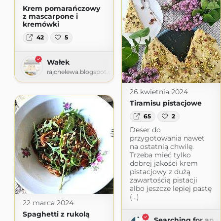
Krem pomarańczowy
z mascarpone i
kremówki
42
5
Wałek
rajchelewa.blogspot.com
26 kwietnia 2024
Tiramisu pistacjowe
65
2
Deser do
przygotowania nawet
na ostatnią chwilę.
Trzeba mieć tylko
dobrej jakości krem
pistacjowy z dużą
zawartością pistacji
albo jeszcze lepiej pastę
(...)
22 marca 2024
Spaghetti z rukolą
Searching for an 