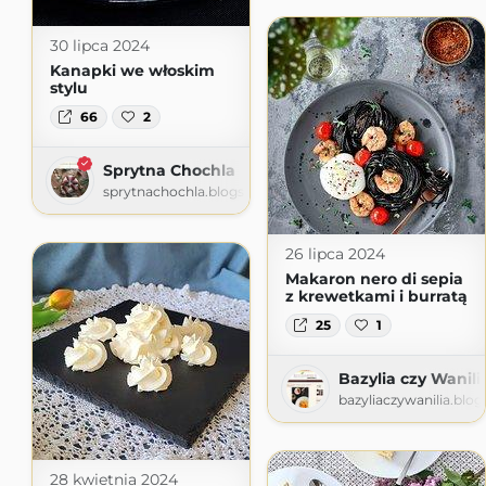
30 lipca 2024
Kanapki we włoskim
stylu
66
2
Sprytna Chochla
sprytnachochla.blogspot.com
26 lipca 2024
Makaron nero di sepia
z krewetkami i burratą
25
1
Bazylia czy Wanili
bazyliaczywanilia.blo
28 kwietnia 2024