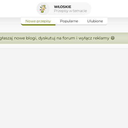
WŁOSKIE
Przepisy w temacie
Nowe przepisy
Popularne
Ulubione
zgłaszaj nowe blogi, dyskutuj na forum i wyłącz reklamy 😄