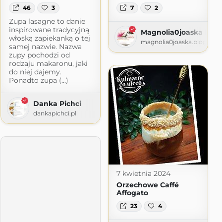
46
3
7
2
t.com
Zupa lasagne to danie
inspirowane tradycyjną
Magnolia0joaska kuc
włoską zapiekanką o tej
magnolia0joaska.blogspot
samej nazwie. Nazwa
zupy pochodzi od
rodzaju makaronu, jaki
do niej dajemy.
Ponadto zupa (...)
Danka Pichci
dankapichci.pl
7 kwietnia 2024
Orzechowe Caffé
Affogato
23
4