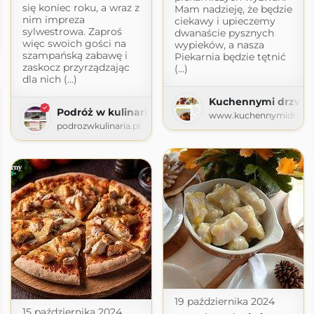
się koniec roku, a wraz z
Mam nadzieję, że będzie
nim impreza
ciekawy i upieczemy
a
sylwestrowa. Zaproś
dwanaście pysznych
więc swoich gości na
wypieków, a nasza
szampańską zabawę i
Piekarnia będzie tętnić
zaskocz przyrządzając
(...)
dla nich (...)
Kuchennymi drzwia
Podróż w kulinaria
www.kuchennymidrzwia
podrozwkulinaria.pl
19 października 2024
i ogrodzie
15 października 2024