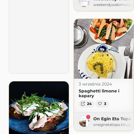
weekendywdomuiogro
3 września 2024
Spaghetti limone i
kapary
24
3
On Egin Eta Topa
oneginetatopa.blogsp