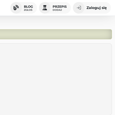
BLOG
PRZEPIS
Zaloguj się
ZGŁOŚ
DODAJ