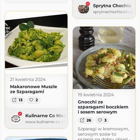
Sprytna Chochla
sprytnachochla.blogspo
21 kwietnia 2024
Makaronowe Muszle
ze Szparagami
19 kwietnia 2024
13
2
Gnocchi ze
szparagami boczkiem
i sosem serowym
Kulinarne Co Nieco
26
3
www.kulinarne-co-nieco.pl
Szparagi w kremowym,
serowym sosie to
amaranth
przepis na dobry obiad -