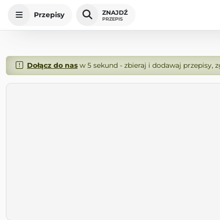
ZNAJDŹ
Przepisy
PRZEPIS
Dołącz do nas
w 5 sekund - zbieraj i dodawaj przepisy, 