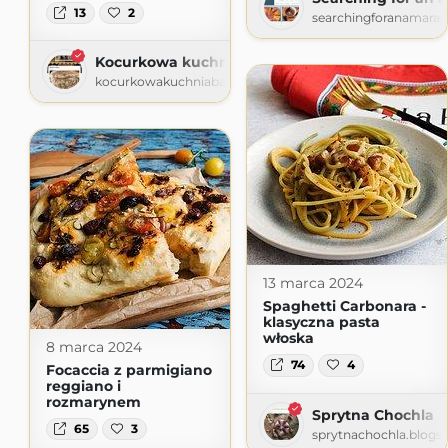
13
2
searchingforanamaran
Kocurkowa kuchnia babuni
kocurkowakuchniababuni.blogspot.com
13 marca 2024
Spaghetti Carbonara -
klasyczna pasta
włoska
8 marca 2024
74
4
Focaccia z parmigiano
reggiano i
rozmarynem
Sprytna Chochla
65
3
sprytnachochla.blogs