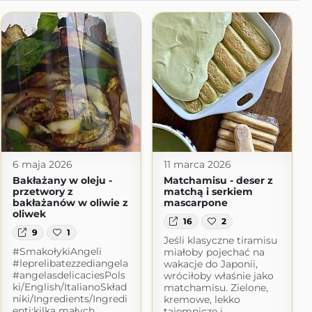
6 maja 2026
11 marca 2026
Bakłażany w oleju -
Matchamisu - deser z
przetwory z
matchą i serkiem
bakłażanów w oliwie z
mascarpone
oliwek
16
2
9
1
Jeśli klasyczne tiramisu
#SmakołykiAngeli
miałoby pojechać na
#leprelibatezzediangela
wakacje do Japonii,
#angelasdelicaciesPols
wróciłoby właśnie jako
ki/English/ItalianoSkład
matchamisu. Zielone,
niki/Ingredients/Ingredi
kremowe, lekko
enti:kilka małych
tajemnicze i ...