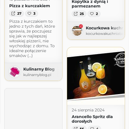
Kopytka z dynią i
dzie.blogspot.com
Pizza z kurczakiem
parmezanem
27
3
25
2
Pizza z kurczakiem to
jedno z tych dań, które
Kocurkowa kuchnia
sprawia, że poczujesz
kocurkowakuchniababun
się jak w najlepszej
włoskiej pizzerii, nie
wychodząc z domu. To
idealne połączenie
smaków (...)
Kulinarny Blog
kulinarnyblog.pl
24 sierpnia 2024
Arancello Spritz dla
ot.com
dorosłych
56
4