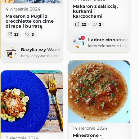
Makaron z salsiccią,
4 września 2024
kurkami i
Makaron z Puglii z
karczochami
orecchiette con cime
22
2
di rapa i burratą
 babuni
23
3
i.blogspot.com
I adore cinnamon
iadorecinnamon.blogspot
Bazylia czy Wanilia
bazyliaczywanilia.blogspot.com
14 sierpnia 2024
Minestrone -
8 sierpnia 2024