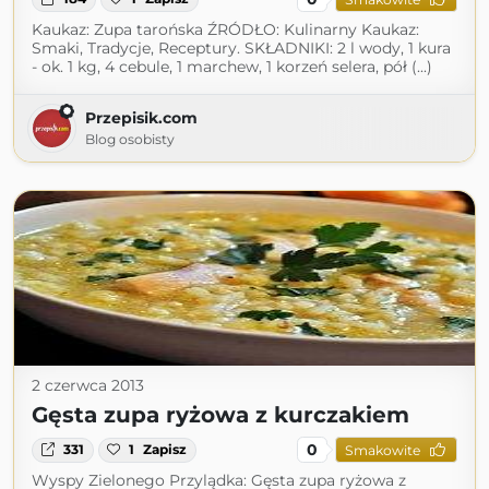
Kaukaz: Zupa tarońska ŹRÓDŁO: Kulinarny Kaukaz:
Smaki, Tradycje, Receptury. SKŁADNIKI: 2 l wody, 1 kura
- ok. 1 kg, 4 cebule, 1 marchew, 1 korzeń selera, pół (...)
Przepisik.com
Blog osobisty
2 czerwca 2013
Gęsta zupa ryżowa z kurczakiem
0
331
1
Zapisz
Smakowite
Wyspy Zielonego Przylądka: Gęsta zupa ryżowa z