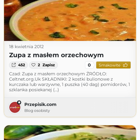
18 kwietnia 2012
Zupa z masłem orzechowym
0
452
2
Zapisz
Smakowite
Czad: Zupa z masłem orzechowym ŹRÓDŁO:
Celtnet.org.Uk SKŁADNIKI: 2 kostki bulionowe z
kurczaka lub warzywne, 1 puszka (40 dag) pomidorów, 1
szklanka posiekanej (...)
Przepisik.com
Blog osobisty