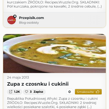
kurczakiem ŹRÓDŁO: Recipes.Wuzzle.Org. SKŁADNIKI:
Pół kurczaka, pokrojone na kawałki, 2 średnie cebule, (...)
Przepisik.com
Blog osobisty
24 maja 2013
Zupa z czosnku i cukinii
0
1.2K
3
Zapisz
Smakowite
Republika Południowej Afryki: Zupa z czosnku i cukini
ŹRÓDŁO: Recipes.Wuzzle.Org. SKŁADNIKI: 2 średniej
wielkości posiekane szalotki, 4 posiekane ząbki (...)