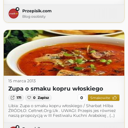
Przepisik.com
Blog osobisty
15 marca 2013
Zupa o smaku kopru włoskiego
0
171
0
Zapisz
Smakowite
Libia: Zupa o smaku kopru włoskiego / Sharbat Hilba
ŹRÓDŁO: Celtnet.Org.Uk . UWAGI: Przepis jes również
naszą propozycją w III Festiwalu Kuchni Arabskiej , (...)