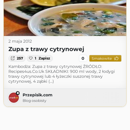
2 maja 2012
Zupa z trawy cytrynowej
0
257
1
Zapisz
Smakowite
Kambodża: Zupa z trawy cytrynowej ŹRÓDŁO:
Recipes4us.Co.Uk SKŁADNIKI: 900 ml wody, 2 łodygi
trawy cytrynowej lub 4 łyżeczki suszonej trawy
cytrynowej, 4 ząbki (...)
Przepisik.com
Blog osobisty