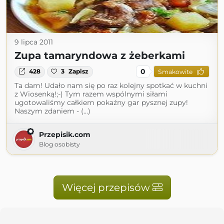
9 lipca 2011
Zupa tamaryndowa z żeberkami
0
428
3
Zapisz
Smakowite
Ta dam! Udało nam się po raz kolejny spotkać w kuchni
z Wiosenką!;-) Tym razem wspólnymi siłami
ugotowaliśmy całkiem pokaźny gar pysznej zupy!
Naszym zdaniem - (...)
Przepisik.com
Blog osobisty
Więcej przepisów