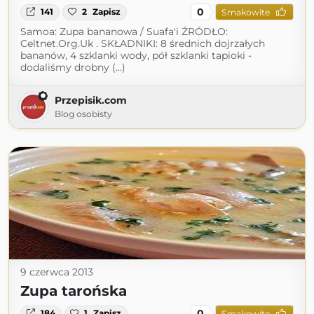
0
141
2
Zapisz
Smakowite
Samoa: Zupa bananowa / Suafa'i ŹRÓDŁO:
Celtnet.Org.Uk . SKŁADNIKI: 8 średnich dojrzałych
bananów, 4 szklanki wody, pół szklanki tapioki -
dodaliśmy drobny (...)
Przepisik.com
Blog osobisty
9 czerwca 2013
Zupa tarońska
0
184
1
Zapisz
Smakowite