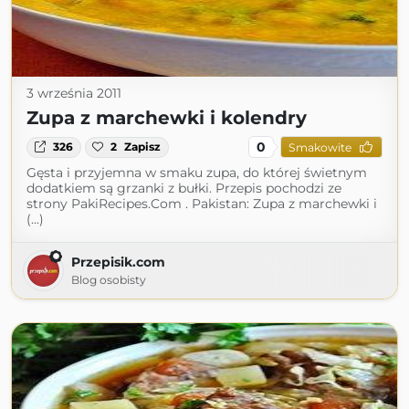
3 września 2011
Zupa z marchewki i kolendry
0
326
2
Zapisz
Smakowite
Gęsta i przyjemna w smaku zupa, do której świetnym
dodatkiem są grzanki z bułki. Przepis pochodzi ze
strony PakiRecipes.Com . Pakistan: Zupa z marchewki i
(...)
Przepisik.com
Blog osobisty