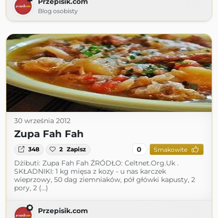
Przepisik.com
Blog osobisty
30 września 2012
Zupa Fah Fah
0
348
2
Zapisz
Smakowite
Dżibuti: Zupa Fah Fah ŹRÓDŁO: Celtnet.Org.Uk .
SKŁADNIKI: 1 kg mięsa z kozy - u nas karczek
wieprzowy, 50 dag ziemniaków, pół główki kapusty, 2
pory, 2 (...)
Przepisik.com