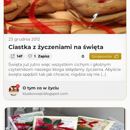
23 grudnia 2012
Ciastka z życzeniami na święta
0
147
1
Zapisz
Smakowite
Święta już jutro więc wszystkim cichym i głośnym
czytelnikom naszego bloga skłądamy życzenia. Abyście
święta spędzili tak jak chcecie, nigdzie się nie (...)
O tym co w życiu
kluskowopl.blogspot.com