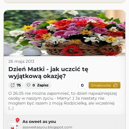
26 maja 2013
Dzień Matki - jak uczcić tę
wyjątkową okazję?
0
75
0
Zapisz
Smakowite
O 26.05 nie można zapomnieć, to dzień najważniejszej
osoby w naszym życiu - Mamy! :) Ja niestety nie
mogłam być razem z moją Rodzicielką, ale wcześniej
(...)
As sweet as you
assweetasyou.blogspot.com