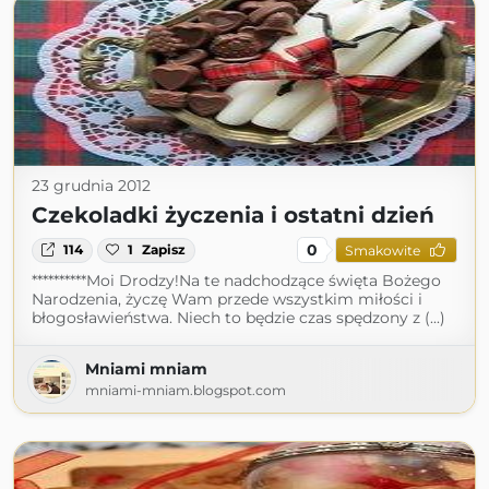
23 grudnia 2012
Czekoladki życzenia i ostatni dzień
0
114
1
Zapisz
Smakowite
**********Moi Drodzy!Na te nadchodzące święta Bożego
Narodzenia, życzę Wam przede wszystkim miłości i
błogosławieństwa. Niech to będzie czas spędzony z (...)
Mniami mniam
mniami-mniam.blogspot.com