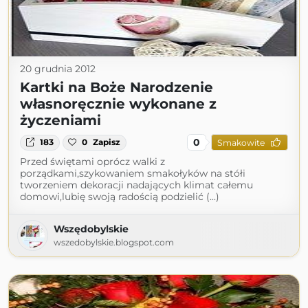
20 grudnia 2012
Kartki na Boże Narodzenie
własnoręcznie wykonane z
życzeniami
0
183
0
Zapisz
Smakowite
Przed świętami oprócz walki z
porządkami,szykowaniem smakołyków na stółi
tworzeniem dekoracji nadających klimat całemu
domowi,lubię swoją radością podzielić (...)
Wszędobylskie
wszedobylskie.blogspot.com