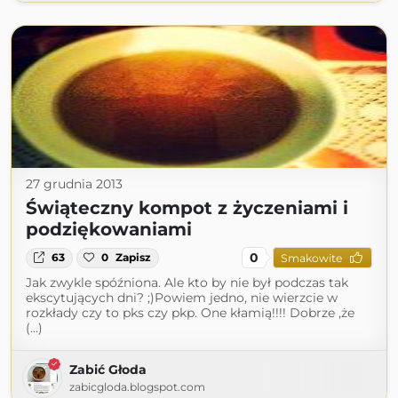
27 grudnia 2013
Świąteczny kompot z życzeniami i
podziękowaniami
0
63
0
Zapisz
Smakowite
Jak zwykle spóźniona. Ale kto by nie był podczas tak
ekscytujących dni? ;)Powiem jedno, nie wierzcie w
rozkłady czy to pks czy pkp. One kłamią!!!! Dobrze ,że
(...)
Zabić Głoda
zabicgloda.blogspot.com