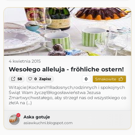
4 kwietnia 2015
Wesołego alleluja - fröhliche ostern!
0
58
0
Zapisz
Smakowite
Witajcie:)Kochani!!!Radosnych,rodzinnych i spokojnych
Świąt Wam życzę!Błogosławieństwa Jezusa
Zmartwychwstałego, aby strzegł nas od wszystkiego co
złe!A na (...)
Aska gotuje
asiawkuchni.blogspot.com