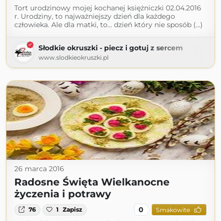
Tort urodzinowy mojej kochanej księżniczki 02.04.2016
r. Urodziny, to najważniejszy dzień dla każdego
człowieka. Ale dla matki, to… dzień który nie sposób (...)
Słodkie okruszki - piecz i gotuj z sercem
www.slodkieokruszki.pl
26 marca 2016
Radosne Święta Wielkanocne
życzenia i potrawy
0
76
1
Zapisz
Smakowite