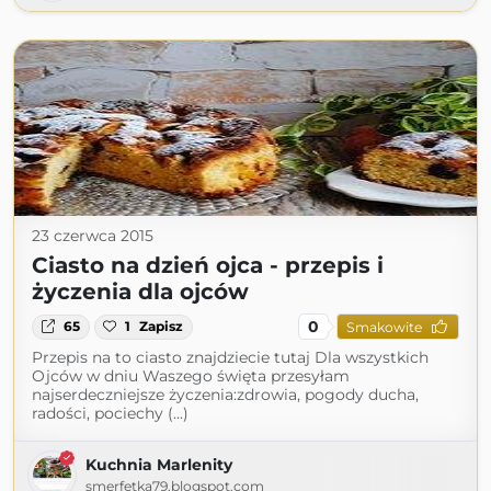
23 czerwca 2015
Ciasto na dzień ojca - przepis i
życzenia dla ojców
0
65
1
Zapisz
Smakowite
Przepis na to ciasto znajdziecie tutaj Dla wszystkich
Ojców w dniu Waszego święta przesyłam
najserdeczniejsze życzenia:zdrowia, pogody ducha,
radości, pociechy (...)
Kuchnia Marlenity
smerfetka79.blogspot.com