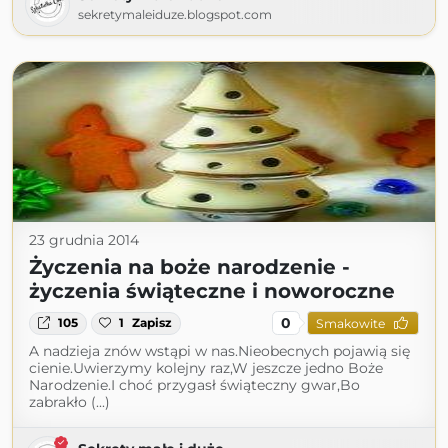
sekretymaleiduze.blogspot.com
23 grudnia 2014
Życzenia na boże narodzenie -
życzenia świąteczne i noworoczne
0
105
1
Zapisz
Smakowite
A nadzieja znów wstąpi w nas.Nieobecnych pojawią się
cienie.Uwierzymy kolejny raz,W jeszcze jedno Boże
Narodzenie.I choć przygasł świąteczny gwar,Bo
zabrakło (...)