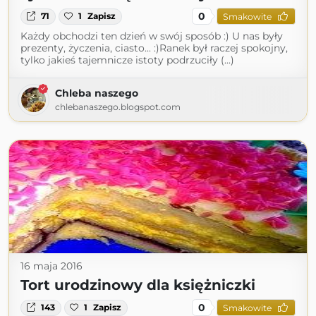
0
71
1
Zapisz
Smakowite
Każdy obchodzi ten dzień w swój sposób :) U nas były
prezenty, życzenia, ciasto... :)Ranek był raczej spokojny,
tylko jakieś tajemnicze istoty podrzuciły (...)
Chleba naszego
chlebanaszego.blogspot.com
16 maja 2016
Tort urodzinowy dla księżniczki
0
143
1
Zapisz
Smakowite