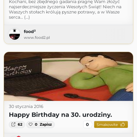
Kochani, bez zbędnego gadania pragnę Wam złożyć
najserdeczniejsze życzenia Wesołych Świąt! Niech na
Waszych stołach królują pyszne potrawy, a w Wasze
serca… (...)
food²
www.food2.pl
30 stycznia 2016
Happy Birthday na 30. urodziny.
0
62
0
Zapisz
Smakowite