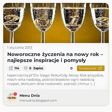
1 stycznia 2013
Noworoczne życzenia na nowy rok –
najlepsze inspiracje i pomysły
0
114
0
Zapisz
Smakowite
taperciarnia.pl"Do Siego Roku!Gdy Nowy Rok przyjdzie,
niech wita nadzieją, pośród blasków ogni radością
rozpali, słońcem dnie rozświetli, szarość chmur (...)
Menu Dnia
menudnia.blogspot.com