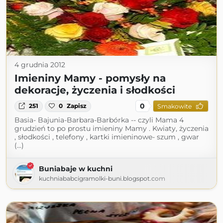
4 grudnia 2012
Imieniny Mamy - pomysły na
dekoracje, życzenia i słodkości
0
251
0
Zapisz
Smakowite
Basia- Bajunia-Barbara-Barbórka -- czyli Mama 4
grudzień to po prostu imieniny Mamy . Kwiaty, życzenia
, słodkości , telefony , kartki imieninowe- szum , gwar
(...)
Buniabaje w kuchni
kuchniababcigramolki-buni.blogspot.com