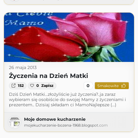
26 maja 2013
Życzenia na Dzień Matki
0
152
0
Zapisz
Smakowite
Dziś Dzień Matki...złożyliście już życzenia?..ja zaraz
wybieram się osobiście do swojej Mamy z życzeniami i
prezentem.. Dzisiaj składam ci MamoNajlepsze (...)
Moje domowe kucharzenie
mojekucharzenie-bozena-1968.blogspot.com