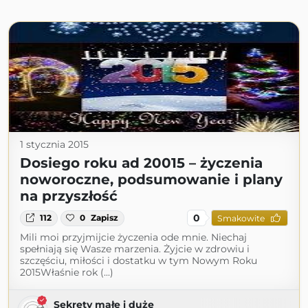
1 stycznia 2015
Dosiego roku ad 20015 – życzenia
noworoczne, podsumowanie i plany
na przyszłość
0
112
0
Zapisz
Smakowite
Mili moi przyjmijcie życzenia ode mnie. Niechaj
spełniają się Wasze marzenia. Żyjcie w zdrowiu i
szczęściu, miłości i dostatku w tym Nowym Roku
2015Właśnie rok (...)
Sekrety małe i duże