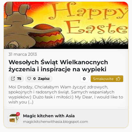
31 marca 2013
Wesołych Świąt Wielkanocnych
życzenia i inspiracje na wypieki
0
75
0
Zapisz
Smakowite
Moi Drodzy, Chciałabym Wam życzyć zdrowych,
spokojnych i radosnych świąt. Samych wspaniałych
wypieków:) Dużo łask i miłości:) My Dear, I would like to
wish you (...)
Magic kitchen with Asia
magickitchenwithasia.blogspot.com