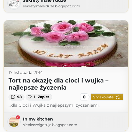
Sekrety małe i duże
sekretymaleiduze.blogspot.com
17 listopada 2014
Tort na okazję dla cioci i wujka –
najlepsze życzenia
0
98
1
Zapisz
Smakowite
...dla Cioci i Wujka z najlepszymi życzeniami.
In my kitchen
siepieczeigotuje.blogspot.com