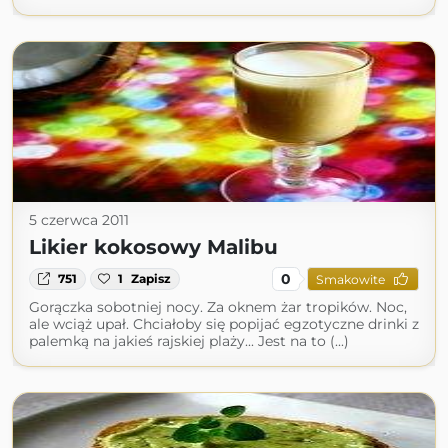
5 czerwca 2011
Likier kokosowy Malibu
0
751
1
Zapisz
Smakowite
Gorączka sobotniej nocy. Za oknem żar tropików. Noc,
ale wciąż upał. Chciałoby się popijać egzotyczne drinki z
palemką na jakieś rajskiej plaży... Jest na to (...)