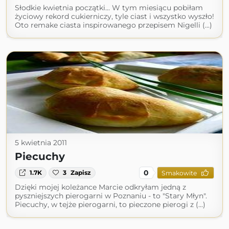
Słodkie kwietnia początki... W tym miesiącu pobiłam
życiowy rekord cukierniczy, tyle ciast i wszystko wyszło!
Oto remake ciasta inspirowanego przepisem Nigelli (...)
5 kwietnia 2011
Piecuchy
0
1.7K
3
Zapisz
Smakowite
Dzięki mojej koleżance Marcie odkryłam jedną z
pyszniejszych pierogarni w Poznaniu - to "Stary Młyn".
Piecuchy, w tejże pierogarni, to pieczone pierogi z (...)