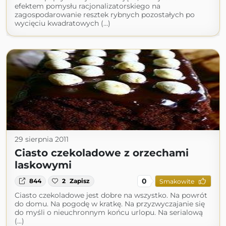
efektem pomysłu racjonalizatorskiego na
zagospodarowanie resztek rybnych pozostałych po
wycięciu kwadratowych (...)
29 sierpnia 2011
Ciasto czekoladowe z orzechami
laskowymi
0
844
2
Zapisz
Smakowite
Ciasto czekoladowe jest dobre na wszystko. Na powrót
do domu. Na pogodę w kratkę. Na przyzwyczajanie się
do myśli o nieuchronnym końcu urlopu. Na serialową
(...)