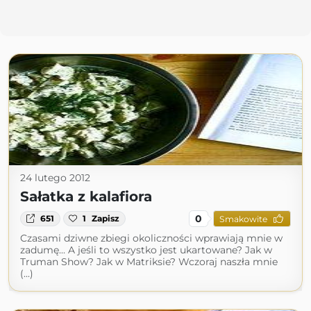
24 lutego 2012
Sałatka z kalafiora
0
651
1
Zapisz
Smakowite
Czasami dziwne zbiegi okoliczności wprawiają mnie w
zadumę... A jeśli to wszystko jest ukartowane? Jak w
Truman Show? Jak w Matriksie? Wczoraj naszła mnie
(...)