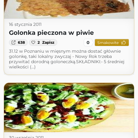
16 stycznia 2011
Golonka pieczona w piwie
0
638
2
Zapisz
Smakowite
31.12 w Poznaniu w mięsnym można dostać głównie
golonkę, taki lokalny zwyczaj - Nowy Rok trzeba
przywitać dorodną goloneczką.SKŁADNIKI:- 5 średniej
wielkości (...)
30 września 2011