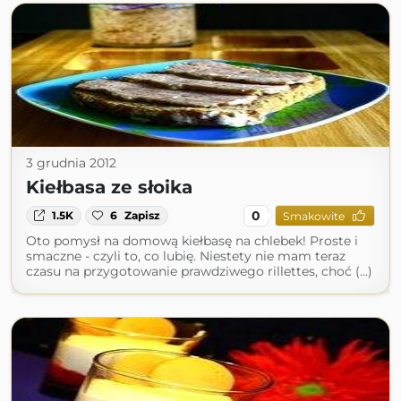
3 grudnia 2012
Kiełbasa ze słoika
0
1.5K
6
Zapisz
Smakowite
Oto pomysł na domową kiełbasę na chlebek! Proste i
smaczne - czyli to, co lubię. Niestety nie mam teraz
czasu na przygotowanie prawdziwego rillettes, choć (...)