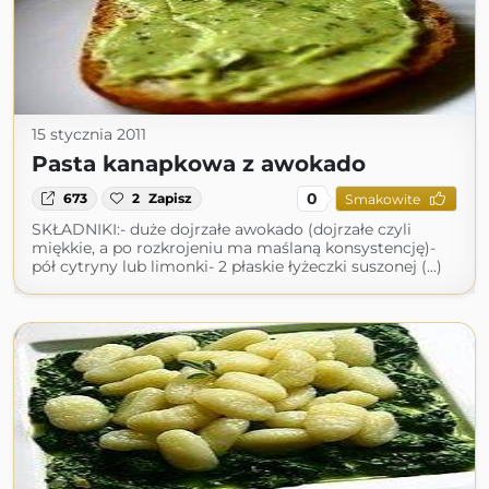
15 stycznia 2011
Pasta kanapkowa z awokado
0
673
2
Zapisz
Smakowite
SKŁADNIKI:- duże dojrzałe awokado (dojrzałe czyli
miękkie, a po rozkrojeniu ma maślaną konsystencję)-
pół cytryny lub limonki- 2 płaskie łyżeczki suszonej (...)