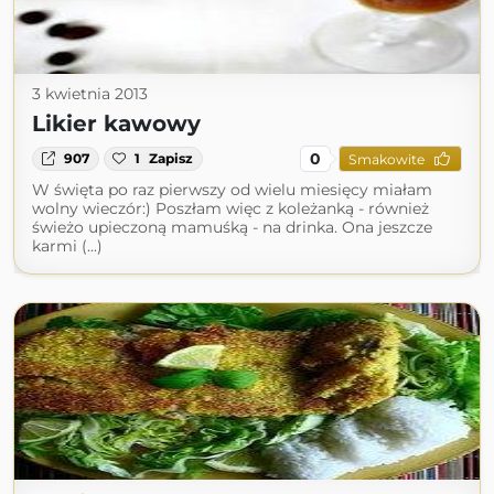
3 kwietnia 2013
Likier kawowy
0
907
1
Zapisz
Smakowite
W święta po raz pierwszy od wielu miesięcy miałam
wolny wieczór:) Poszłam więc z koleżanką - również
świeżo upieczoną mamuśką - na drinka. Ona jeszcze
karmi (...)