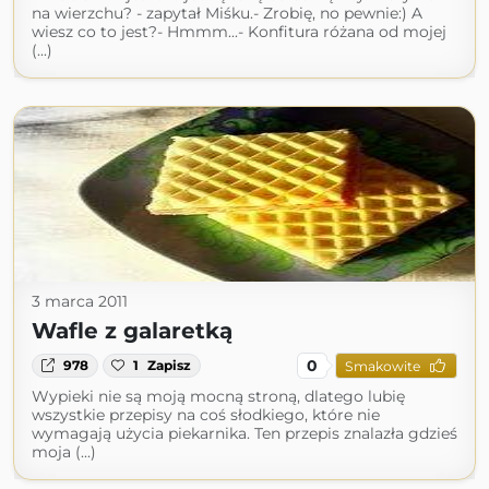
na wierzchu? - zapytał Miśku.- Zrobię, no pewnie:) A
wiesz co to jest?- Hmmm...- Konfitura różana od mojej
(...)
3 marca 2011
Wafle z galaretką
0
978
1
Zapisz
Smakowite
Wypieki nie są moją mocną stroną, dlatego lubię
wszystkie przepisy na coś słodkiego, które nie
wymagają użycia piekarnika. Ten przepis znalazła gdzieś
moja (...)