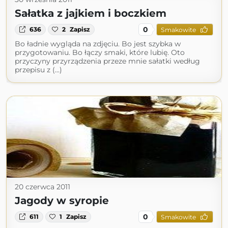
Sałatka z jajkiem i boczkiem
0
636
2
Zapisz
Smakowite
Bo ładnie wygląda na zdjęciu. Bo jest szybka w
przygotowaniu. Bo łączy smaki, które lubię. Oto
przyczyny przyrządzenia przeze mnie sałatki według
przepisu z (...)
20 czerwca 2011
Jagody w syropie
0
611
1
Zapisz
Smakowite