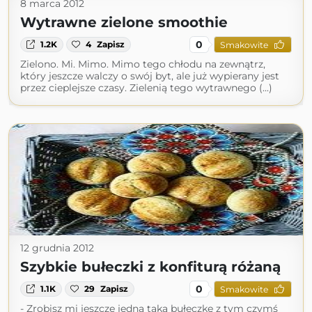
8 marca 2012
Wytrawne zielone smoothie
0
1.2K
4
Zapisz
Smakowite
Zielono. Mi. Mimo. Mimo tego chłodu na zewnątrz,
który jeszcze walczy o swój byt, ale już wypierany jest
przez cieplejsze czasy. Zielenią tego wytrawnego (...)
12 grudnia 2012
Szybkie bułeczki z konfiturą różaną
0
1.1K
29
Zapisz
Smakowite
- Zrobisz mi jeszcze jedną taką bułeczkę z tym czymś