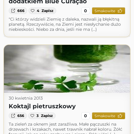
dodatkiem Blue Curaçao
0
666
4
Zapisz
Smakowite
"Ci którzy widzieli Ziemię z daleka, nazwali ją błękitną
planetą. Rzeczywiście, na Ziemi jest niesłychanie dużo
niebieskości. Niebo za dnia, jeśli nie ma (...)
30 kwietnia 2013
Koktajl pietruszkowy
0
656
3
Zapisz
Smakowite
Ta zieleń za oknem jest zaraźliwa. Małe pączuszki na
drzewach i krzakach, nawet trawnik nabrał koloru. Żółć