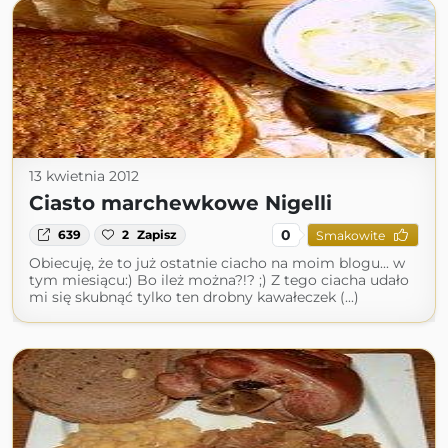
13 kwietnia 2012
Ciasto marchewkowe Nigelli
0
639
2
Zapisz
Smakowite
Obiecuję, że to już ostatnie ciacho na moim blogu... w
tym miesiącu:) Bo ileż można?!? ;) Z tego ciacha udało
mi się skubnąć tylko ten drobny kawałeczek (...)