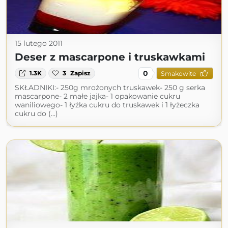
15 lutego 2011
Deser z mascarpone i truskawkami
0
1.3K
3
Zapisz
Smakowite
SKŁADNIKI:- 250g mrożonych truskawek- 250 g serka
mascarpone- 2 małe jajka- 1 opakowanie cukru
waniliowego- 1 łyżka cukru do truskawek i 1 łyżeczka
cukru do (...)