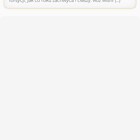
forsycji, jak co roku zachwyca i cieszy. Róż wiśni (...)