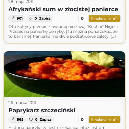
28 maja 2011
Afrykański sum w złocistej panierce
0
901
0
Zapisz
Smakowite
Oto kolejny przepis z owianej niesławą "Kuchni" Nigelli.
Przepis na panierkę do ryby. [Tu można ponarzekać, że
to banalne]. Panierka ma dwie podsatwowe zalety: (...)
26 marca 2011
Paprykarz szczeciński
0
865
0
Zapisz
Smakowite
Historia paprykarza jest urzekająca, otóż jest on