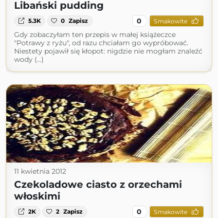
Libański pudding
0
5.3K
0
Zapisz
Smakowite
Gdy zobaczyłam ten przepis w małej książeczce
"Potrawy z ryżu", od razu chciałam go wypróbować.
Niestety pojawił się kłopot: nigdzie nie mogłam znaleźć
wody (...)
11 kwietnia 2012
Czekoladowe ciasto z orzechami
włoskimi
0
2K
2
Zapisz
Smakowite