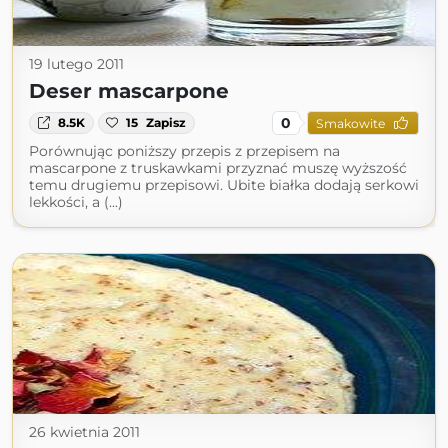
19 lutego 2011
Deser mascarpone
0
8.5K
15
Zapisz
Smakowite
Porównując poniższy przepis z przepisem na
mascarpone z truskawkami przyznać muszę wyższość
temu drugiemu przepisowi. Ubite białka dodają serkowi
lekkości, a (...)
26 kwietnia 2011