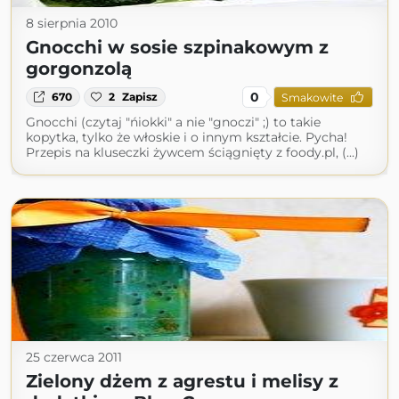
8 sierpnia 2010
Gnocchi w sosie szpinakowym z
gorgonzolą
0
670
2
Zapisz
Smakowite
Gnocchi (czytaj "ńiokki" a nie "gnoczi" ;) to takie
kopytka, tylko że włoskie i o innym kształcie. Pycha!
Przepis na kluseczki żywcem ściągnięty z foody.pl, (...)
25 czerwca 2011
Zielony dżem z agrestu i melisy z