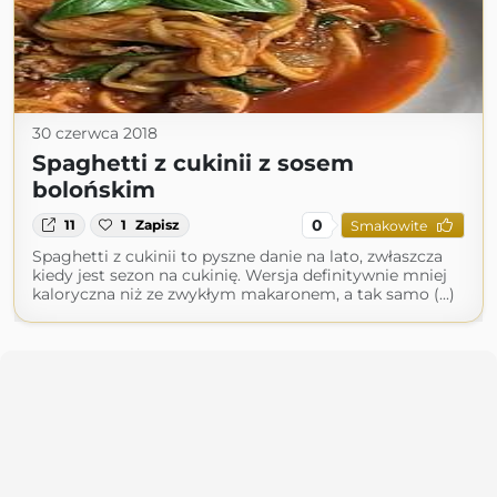
30 czerwca 2018
Spaghetti z cukinii z sosem
bolońskim
0
11
1
Zapisz
Smakowite
Spaghetti z cukinii to pyszne danie na lato, zwłaszcza
kiedy jest sezon na cukinię. Wersja definitywnie mniej
kaloryczna niż ze zwykłym makaronem, a tak samo (...)