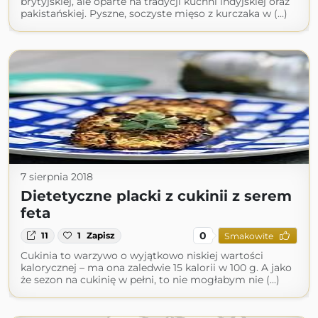
brytyjskiej, ale oparte na tradycji kuchni indyjskiej oraz
pakistańskiej. Pyszne, soczyste mięso z kurczaka w (...)
7 sierpnia 2018
Dietetyczne placki z cukinii z serem
feta
0
11
1
Zapisz
Smakowite
Cukinia to warzywo o wyjątkowo niskiej wartości
kalorycznej – ma ona zaledwie 15 kalorii w 100 g. A jako
że sezon na cukinię w pełni, to nie mogłabym nie (...)