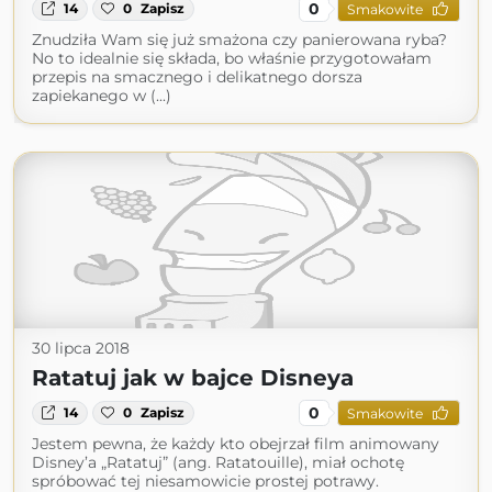
0
14
0
Zapisz
Smakowite
Znudziła Wam się już smażona czy panierowana ryba?
No to idealnie się składa, bo właśnie przygotowałam
przepis na smacznego i delikatnego dorsza
zapiekanego w (...)
30 lipca 2018
Ratatuj jak w bajce Disneya
0
14
0
Zapisz
Smakowite
Jestem pewna, że każdy kto obejrzał film animowany
Disney’a „Ratatuj” (ang. Ratatouille), miał ochotę
spróbować tej niesamowicie prostej potrawy.