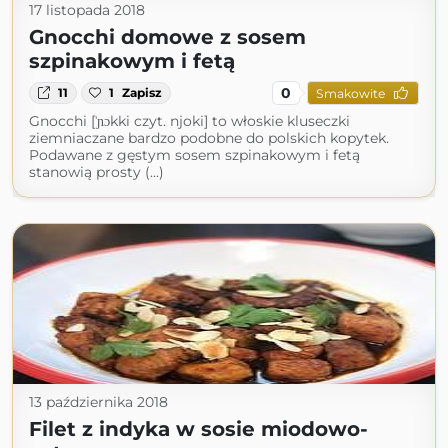
17 listopada 2018
Gnocchi domowe z sosem
szpinakowym i fetą
0
11
1
Zapisz
Smakowite
Gnocchi [ˈɲɔkki czyt. njoki] to włoskie kluseczki
ziemniaczane bardzo podobne do polskich kopytek.
Podawane z gęstym sosem szpinakowym i fetą
stanowią prosty (...)
13 października 2018
Filet z indyka w sosie miodowo-