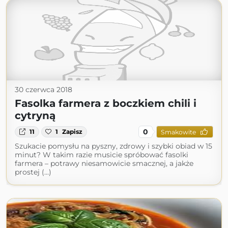
30 czerwca 2018
Fasolka farmera z boczkiem chili i
cytryną
0
11
1
Zapisz
Smakowite
Szukacie pomysłu na pyszny, zdrowy i szybki obiad w 15
minut? W takim razie musicie spróbować fasolki
farmera – potrawy niesamowicie smacznej, a jakże
prostej (...)