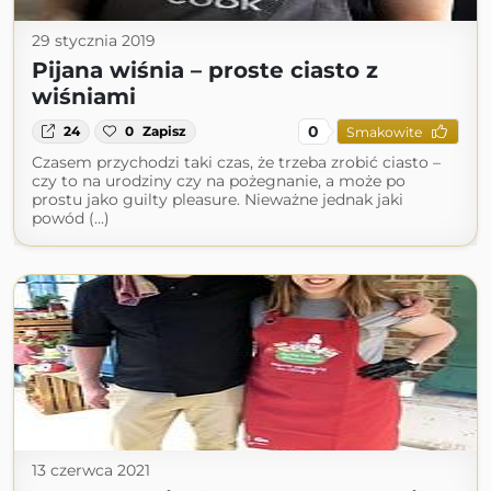
29 stycznia 2019
Pijana wiśnia – proste ciasto z
wiśniami
0
24
0
Zapisz
Smakowite
Czasem przychodzi taki czas, że trzeba zrobić ciasto –
czy to na urodziny czy na pożegnanie, a może po
prostu jako guilty pleasure. Nieważne jednak jaki
powód (...)
13 czerwca 2021