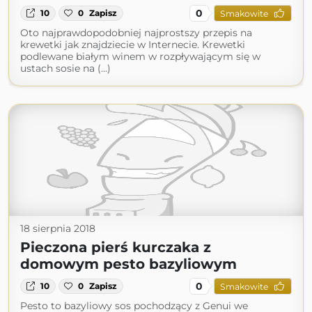
0
10
0
Zapisz
Smakowite
Oto najprawdopodobniej najprostszy przepis na
krewetki jak znajdziecie w Internecie. Krewetki
podlewane białym winem w rozpływającym się w
ustach sosie na (...)
18 sierpnia 2018
Pieczona pierś kurczaka z
domowym pesto bazyliowym
0
10
0
Zapisz
Smakowite
Pesto to bazyliowy sos pochodzący z Genui we