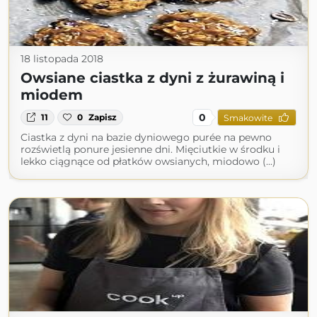
18 listopada 2018
Owsiane ciastka z dyni z żurawiną i
miodem
0
11
0
Zapisz
Smakowite
Ciastka z dyni na bazie dyniowego purée na pewno
rozświetlą ponure jesienne dni. Mięciutkie w środku i
lekko ciągnące od płatków owsianych, miodowo (...)