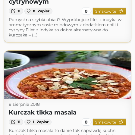
cytrynowym
0
11
0
Zapisz
Smakowite
Pomysł na szybki obiad? Wypróbujcie filet z indyka w
aromatycznym sosie miodowym z dodatkiem chili i
cytryny.Filet z indyka to dobra alternatywna do
kurczaka – (...)
8 sierpnia 2018
Kurczak tikka masala
0
11
1
Zapisz
Smakowite
Kurczak tikka masala to danie tak naprawdę kuchni