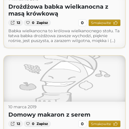
Drożdżowa babka wielkanocna z
masą krówkową
0
12
0
Zapisz
Smakowite
Babka wielkanocna to królowa wielkanocnego stołu. Ta
łatwa babka drożdżowa zawsze wychodzi, pięknie
rośnie, jest puszysta, a zarazem wilgotna, miękka i (...)
10 marca 2019
Domowy makaron z serem
0
12
0
Zapisz
Smakowite