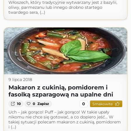
Włoszech, który tradycyjnie wytwarzany jest z bazylii,
oliwy, parmezanu lub innego drobno startego
twardego sera, (...)
9 lipca 2018
Makaron z cukinią, pomidorem i
fasolką szparagową na upalne dni
0
10
0
Zapisz
Smakowite
Uch – jak gorąco! Puff – jak gorąco! W takie upały
nikomu nie chce się gotować, a co dopiero jeść… W
takiej sytuacji polecam makaron z cukinią, pomidorem
i (...)