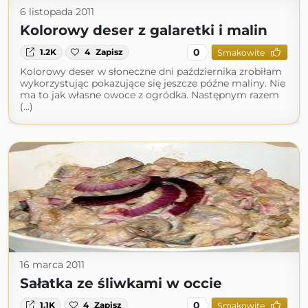
6 listopada 2011
Kolorowy deser z galaretki i malin
0
1.2K
4
Zapisz
Smakowite
Kolorowy deser w słoneczne dni października zrobiłam
wykorzystując pokazujące się jeszcze późne maliny. Nie
ma to jak własne owoce z ogródka. Następnym razem
(...)
16 marca 2011
Sałatka ze śliwkami w occie
0
1.1K
4
Zapisz
Smakowite