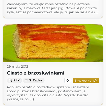
Zauważyłam, ze wzięło mnie ostatnio na pieczenie
babek, była makowa, teraz jest jogurtowa. A po drodze
była jeszcze pomarańczowa, ale jej tu jak na razie nie (...)
29 maja 2012
Ciasto z brzoskwiniami
0
1.4K
3
Zapisz
Smakowite
Robiłam ostatnio porządek w spiżarce i znalazłam
sporo puszek z brzoskwiniami, postanowiłam je
wykorzystać i tak powstało ciasto. Wyszło bardzo
pyszne, że po (...)