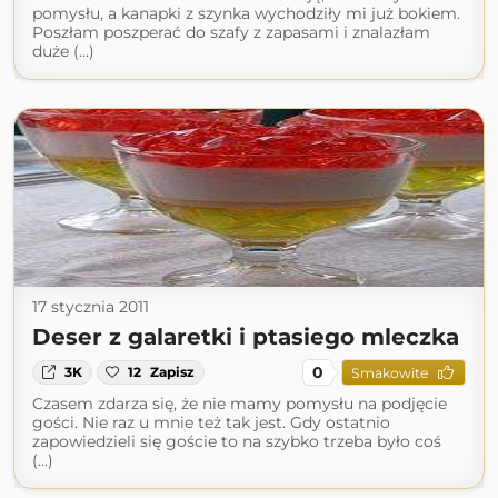
pomysłu, a kanapki z szynka wychodziły mi już bokiem.
Poszłam poszperać do szafy z zapasami i znalazłam
duże (...)
17 stycznia 2011
Deser z galaretki i ptasiego mleczka
0
3K
12
Zapisz
Smakowite
Czasem zdarza się, że nie mamy pomysłu na podjęcie
gości. Nie raz u mnie też tak jest. Gdy ostatnio
zapowiedzieli się goście to na szybko trzeba było coś
(...)