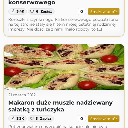
konserwowego
0
3.4K
6
Zapisz
Smakowite
Koreczki z szynki i ogórka konserwowego podpatrzone
na tej stronie stały się hitem mojej ostatniej rodzinnej
imprezy. Nie dość, że z nimi mało roboty, to (...)
21 marca 2012
Makaron duże muszle nadziewany
sałatką z tuńczyka
0
3.3K
3
Zapisz
Smakowite
Potrzebowałam coś zrobić na kolację, ale nie było