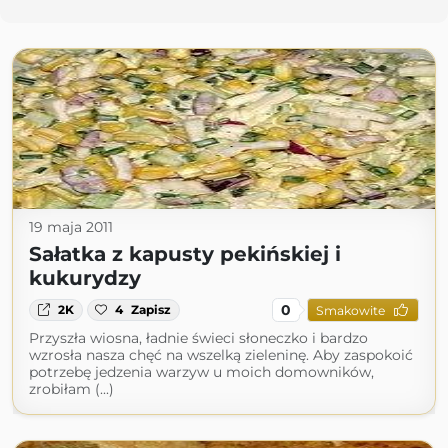
19 maja 2011
Sałatka z kapusty pekińskiej i
kukurydzy
0
2K
4
Zapisz
Smakowite
Przyszła wiosna, ładnie świeci słoneczko i bardzo
wzrosła nasza chęć na wszelką zieleninę. Aby zaspokoić
potrzebę jedzenia warzyw u moich domowników,
zrobiłam (...)