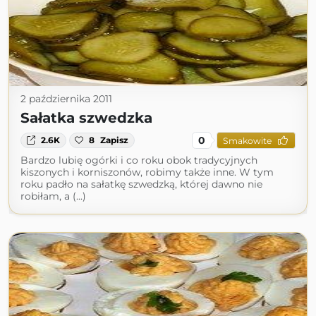
2 października 2011
Sałatka szwedzka
0
2.6K
8
Zapisz
Smakowite
Bardzo lubię ogórki i co roku obok tradycyjnych
kiszonych i korniszonów, robimy także inne. W tym
roku padło na sałatkę szwedzką, której dawno nie
robiłam, a (...)