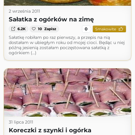
2 września 2011
Sałatka z ogórków na zimę
0
6.2K
10
Zapisz
Smakowite
Sałatkę robiłam po raz pierwszy, a przepis na nią
dostałam w ubiegłym roku od mojej cioci. Będąc u niej
późną jesienią zostałam poczęstowana sałatką z
ogórkiem (...)
31 lipca 2011
Koreczki z szynki i ogórka