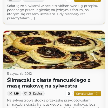
Sałatkę ze śliwkami w occie zrobiłam według przepisu
podanego przez Jagienkę na jednym z forum, na
którym się czasem udzielam. Gdy pierwszy raz
przeczytałam (...)
5 stycznia 2012
Ślimaczki z ciasta francuskiego z
masą makową na sylwestra
0
1.1K
3
Zapisz
Smakowite
Na sylwestrową słodką przekąskę przygotowałam
ślimaczki z ciasta francuskiego z masą makową, lecz