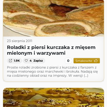
23 sierpnia 2011
Roladki z piersi kurczaka z mięsem
mielonym i warzywami
0
1.9K
4
Zapisz
Smakowite
Proste roladki zrobione z piersi z kurczaka z farszem z
mięsa mielonego oraz marchewki i brokuła. Nadają się
na codzienny obiad oraz na imprezy. W wersji (...)