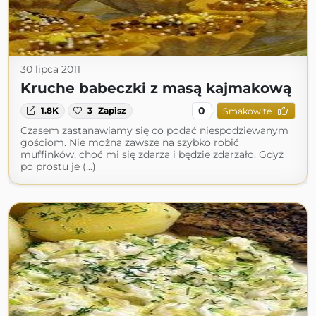
30 lipca 2011
Kruche babeczki z masą kajmakową
0
1.8K
3
Zapisz
Smakowite
Czasem zastanawiamy się co podać niespodziewanym
gościom. Nie można zawsze na szybko robić
muffinków, choć mi się zdarza i będzie zdarzało. Gdyż
po prostu je (...)