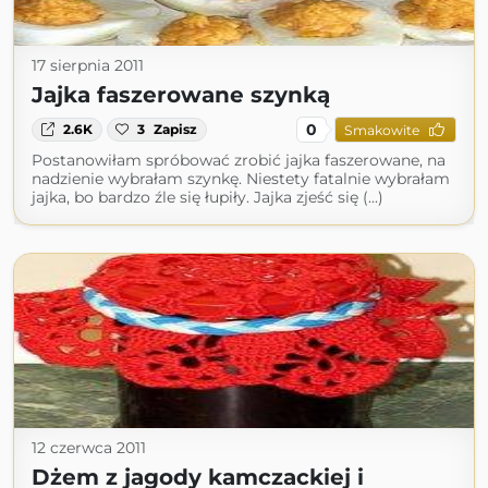
17 sierpnia 2011
Jajka faszerowane szynką
0
2.6K
3
Zapisz
Smakowite
Postanowiłam spróbować zrobić jajka faszerowane, na
nadzienie wybrałam szynkę. Niestety fatalnie wybrałam
jajka, bo bardzo źle się łupiły. Jajka zjeść się (...)
12 czerwca 2011
Dżem z jagody kamczackiej i