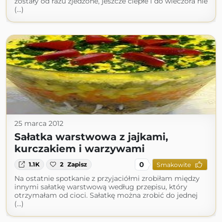
zostały od razu zjedzone, jeszcze ciepłe i do wieczora nie
(...)
25 marca 2012
Sałatka warstwowa z jajkami,
kurczakiem i warzywami
0
1.1K
2
Zapisz
Smakowite
Na ostatnie spotkanie z przyjaciółmi zrobiłam między
innymi sałatkę warstwową według przepisu, który
otrzymałam od cioci. Sałatkę można zrobić do jednej
(...)