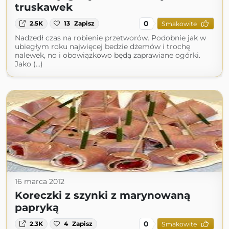
truskawek
0
2.5K
13
Zapisz
Smakowite
Nadzedł czas na robienie przetworów. Podobnie jak w
ubiegłym roku najwięcej bedzie dżemów i trochę
nalewek, no i obowiązkowo będą zaprawiane ogórki.
Jako (...)
16 marca 2012
Koreczki z szynki z marynowaną
papryką
0
2.3K
4
Zapisz
Smakowite