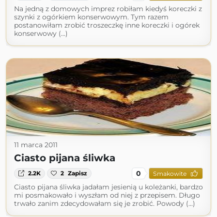
Na jedną z domowych imprez robiłam kiedyś koreczki z
szynki z ogórkiem konserwowym. Tym razem
postanowiłam zrobić troszeczkę inne koreczki i ogórek
konserwowy (...)
11 marca 2011
Ciasto pijana śliwka
0
2.2K
2
Zapisz
Smakowite
Ciasto pijana śliwka jadałam jesienią u koleżanki, bardzo
mi posmakowało i wyszłam od niej z przepisem. Długo
trwało zanim zdecydowałam się je zrobić. Powody (...)