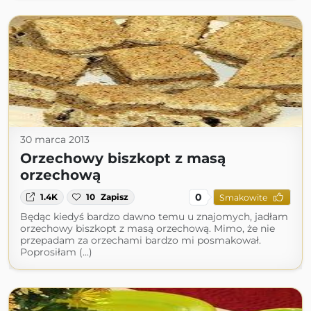
30 marca 2013
Orzechowy biszkopt z masą
orzechową
0
1.4K
10
Zapisz
Smakowite
Będąc kiedyś bardzo dawno temu u znajomych, jadłam
orzechowy biszkopt z masą orzechową. Mimo, że nie
przepadam za orzechami bardzo mi posmakował.
Poprosiłam (...)