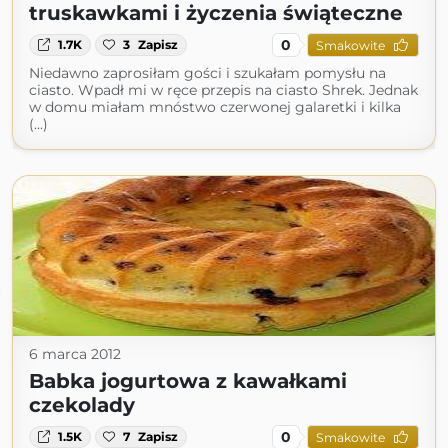
truskawkami i życzenia świąteczne
0
1.7K
3
Zapisz
Smakowite
Niedawno zaprosiłam gości i szukałam pomysłu na
ciasto. Wpadł mi w ręce przepis na ciasto Shrek. Jednak
w domu miałam mnóstwo czerwonej galaretki i kilka
(...)
6 marca 2012
Babka jogurtowa z kawałkami
czekolady
0
1.5K
7
Zapisz
Smakowite