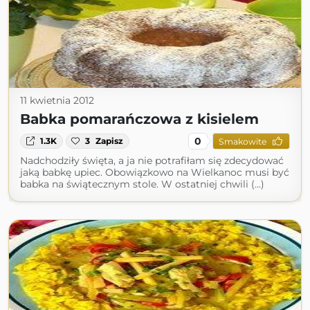
11 kwietnia 2012
Babka pomarańczowa z kisielem
0
1.3K
3
Zapisz
Smakowite
Nadchodziły święta, a ja nie potrafiłam się zdecydować
jaką babkę upiec. Obowiązkowo na Wielkanoc musi być
babka na świątecznym stole. W ostatniej chwili (...)