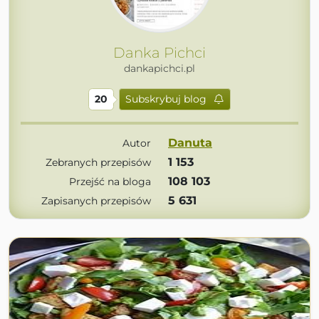
Danka Pichci
dankapichci.pl
20
Subskrybuj blog
Danuta
Autor
1 153
Zebranych przepisów
108 103
Przejść na bloga
5 631
Zapisanych przepisów