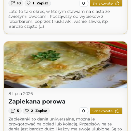
0
10
1
Zapisz
Smakowite
Lato to taki okres, w którym stawiam na ciasta ze
świeżymi owocami. Począwszy od wypieków z
rabarbarem, poprzez truskawki, wiśnie, śliwki, itp.
Bardzo często (...)
8 lipca 2026
Zapiekana porowa
0
5
2
Zapisz
Smakowite
Zapiekanki to dania uniwersalne, można je
przygotować na obiad lub kolację. Przepisów na te
dania jest bardzo dużo i każdy ma swoje ulubione. Są to