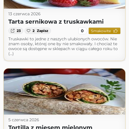
13 czerwca 2026
Tarta sernikowa z truskawkami
0
23
2
Zapisz
Smakowite
Truskawki to jedne z naszych ulubionych owoców. Nie
znam osoby, której one by nie smakowały. I chociaż te
owoce są dostępne w sklepach w ciągu całego roku to
(...)
5 czerwca 2026
Tortilla z mięsem mielonym