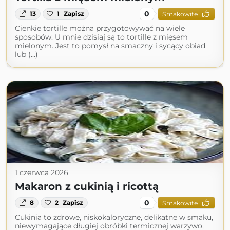
0
13
1
Zapisz
Smakowite
Cienkie tortille można przygotowywać na wiele
sposobów. U mnie dzisiaj są to tortille z mięsem
mielonym. Jest to pomysł na smaczny i sycący obiad
lub (...)
1 czerwca 2026
Makaron z cukinią i ricottą
0
8
2
Zapisz
Smakowite
Cukinia to zdrowe, niskokaloryczne, delikatne w smaku,
niewymagające długiej obróbki termicznej warzywo,