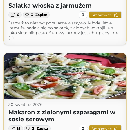
Sałatka włoska z jarmużem
0
6
3
Zapisz
Smakowite
Jarmuż to niezbyt popularne warzywo. Młode liście
jarmużu nadają się do sałatek, zielonych koktajli lub
jako składnik pesto. Surowy jarmuż jest chrupiący i ma
(...)
30 kwietnia 2026
Makaron z zielonymi szparagami w
sosie serowym
0
15
2
Zapisz
Smakowite