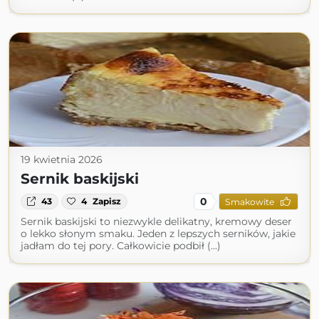
19 kwietnia 2026
Sernik baskijski
0
43
4
Zapisz
Smakowite
Sernik baskijski to niezwykle delikatny, kremowy deser
o lekko słonym smaku. Jeden z lepszych serników, jakie
jadłam do tej pory. Całkowicie podbił (...)