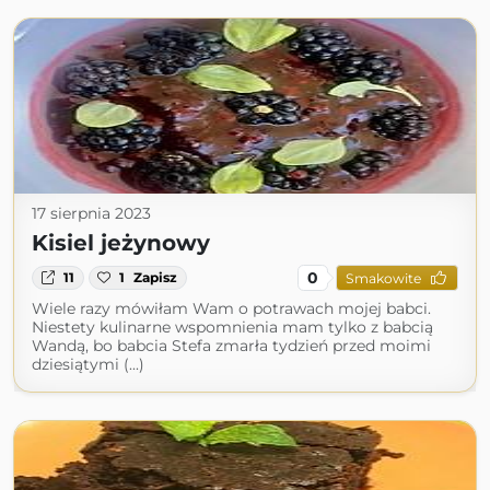
17 sierpnia 2023
Kisiel jeżynowy
0
11
1
Zapisz
Smakowite
Wiele razy mówiłam Wam o potrawach mojej babci.
Niestety kulinarne wspomnienia mam tylko z babcią
Wandą, bo babcia Stefa zmarła tydzień przed moimi
dziesiątymi (...)