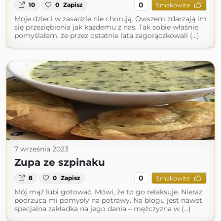
0
10
0
Zapisz
Smakowite
Moje dzieci w zasadzie nie chorują. Owszem zdarzają im
się przeziębienia jak każdemu z nas. Tak sobie właśnie
pomyślałam, że przez ostatnie lata zagorączkowali (...)
7 września 2023
Zupa ze szpinaku
0
8
0
Zapisz
Smakowite
Mój mąż lubi gotować. Mówi, że to go relaksuje. Nieraz
podrzuca mi pomysły na potrawy. Na blogu jest nawet
specjalna zakładka na jego dania – mężczyzna w (...)