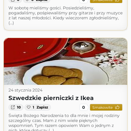
W sobotę mieliśmy gości. Posiedzieliśmy,
pogadaliśmy, pośpiewaliśmy przy gitarze i przy muzyce
z lat naszej młodości. Kiedy wieczorem zgłodnieliśmy,
(...)
24 stycznia 2024
Szwedzkie pierniczki z Ikea
0
10
1
Zapisz
Smakowite
Święta Bożego Narodzenia to dla mnie i mojej rodziny
szczególny czas. Mam z nim wiele pięknych
wspomnień. Tym razem opowiem Wam o jednym z
nich, które dotyczy (...)