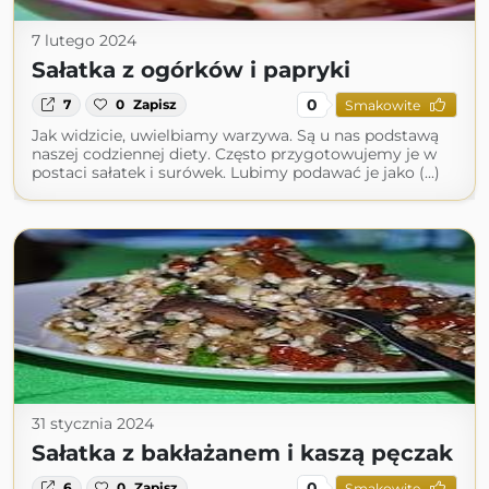
7 lutego 2024
Sałatka z ogórków i papryki
0
7
0
Zapisz
Smakowite
Jak widzicie, uwielbiamy warzywa. Są u nas podstawą
naszej codziennej diety. Często przygotowujemy je w
postaci sałatek i surówek. Lubimy podawać je jako (...)
31 stycznia 2024
Sałatka z bakłażanem i kaszą pęczak
0
6
0
Zapisz
Smakowite