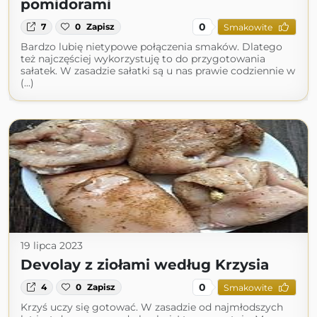
pomidorami
0
7
0
Zapisz
Smakowite
Bardzo lubię nietypowe połączenia smaków. Dlatego
też najczęściej wykorzystuję to do przygotowania
sałatek. W zasadzie sałatki są u nas prawie codziennie w
(...)
19 lipca 2023
Devolay z ziołami według Krzysia
0
4
0
Zapisz
Smakowite
Krzyś uczy się gotować. W zasadzie od najmłodszych