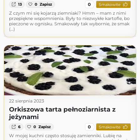
0
13
0
Zapisz
Smakowite
Z czym mi się kojarzą ziemniaki? Hmm – mam z nimi
przepiękne wspomnienia. Były to niezwykłe kartofle, bo
pieczone w ognisku. Smakowały tak wybornie, że smak
(...)
22 sierpnia 2023
Orkiszowa tarta pełnoziarnista z
jeżynami
0
6
0
Zapisz
Smakowite
W mojej kuchni często stosuję zamienniki. Lubię na