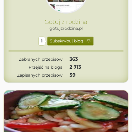
Gotuj z rodziną
gotujzrodzina.pl
1
Subskrybuj blog
363
Zebranych przepisów
2 713
Przejść na bloga
59
Zapisanych przepisów