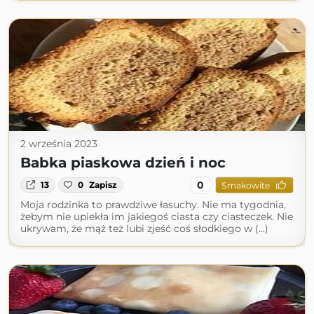
2 września 2023
Babka piaskowa dzień i noc
0
13
0
Zapisz
Smakowite
Moja rodzinka to prawdziwe łasuchy. Nie ma tygodnia,
żebym nie upiekła im jakiegoś ciasta czy ciasteczek. Nie
ukrywam, że mąż też lubi zjeść coś słodkiego w (...)