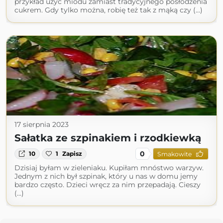
przykład użyć miodu zamiast tradycyjnego posłodzenia
cukrem. Gdy tylko można, robię też tak z mąką czy (...)
17 sierpnia 2023
Sałatka ze szpinakiem i rzodkiewką
0
10
1
Zapisz
Smakowite
Dzisiaj byłam w zieleniaku. Kupiłam mnóstwo warzyw.
Jednym z nich był szpinak, który u nas w domu jemy
bardzo często. Dzieci wręcz za nim przepadają. Cieszy
(...)