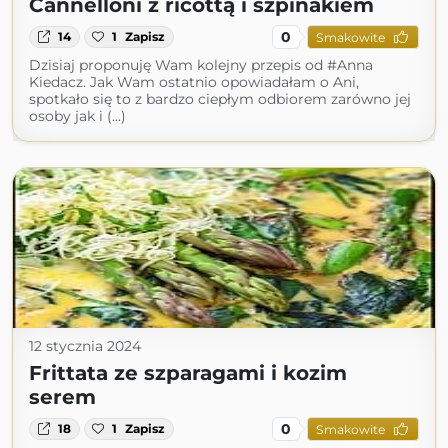
Cannelloni z ricottą i szpinakiem
0
14
1
Zapisz
Smakowite
Dzisiaj proponuję Wam kolejny przepis od #Anna
Kiedacz. Jak Wam ostatnio opowiadałam o Ani,
spotkało się to z bardzo ciepłym odbiorem zarówno jej
osoby jak i (...)
12 stycznia 2024
Frittata ze szparagami i kozim
serem
0
18
1
Zapisz
Smakowite