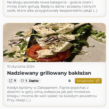
Na blogu powstała nowa kategoria – goście znani i
mniej znani gotują. Będą tu dania i przepisy różnych
osób, które albo przygotowały bezpośrednio jakąś (...)
10 stycznia 2024
Nadziewany grillowany bakłażan
0
7
1
Zapisz
Smakowite
Kiedyś byliśmy w Zakopanem. Fajnie pojechać z
dziećmi w góry zimą zwłaszcza jak jest mnóstwo
śniegu i można do woli szaleć na świeżym powietrzu.
Przy okazji (...)