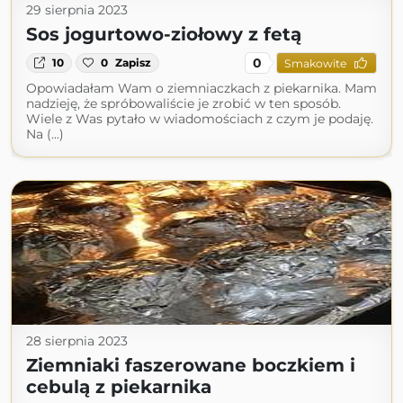
29 sierpnia 2023
Sos jogurtowo-ziołowy z fetą
0
10
0
Zapisz
Smakowite
Opowiadałam Wam o ziemniaczkach z piekarnika. Mam
nadzieję, że spróbowaliście je zrobić w ten sposób.
Wiele z Was pytało w wiadomościach z czym je podaję.
Na (...)
28 sierpnia 2023
Ziemniaki faszerowane boczkiem i
cebulą z piekarnika