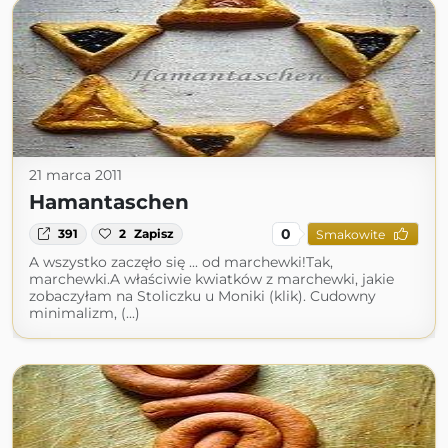
21 marca 2011
Hamantaschen
0
391
2
Zapisz
Smakowite
A wszystko zaczęło się ... od marchewki!Tak,
marchewki.A właściwie kwiatków z marchewki, jakie
zobaczyłam na Stoliczku u Moniki (klik). Cudowny
minimalizm, (...)