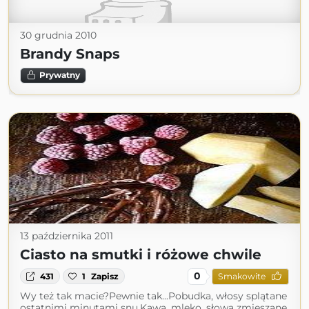
30 grudnia 2010
Brandy Snaps
Prywatny
13 października 2011
Ciasto na smutki i różowe chwile
0
431
1
Zapisz
Smakowite
Wy też tak macie?Pewnie tak...Pobudka, włosy splątane
ostatnimi minutami snu.Kawa, mleko, słowa zmieszane