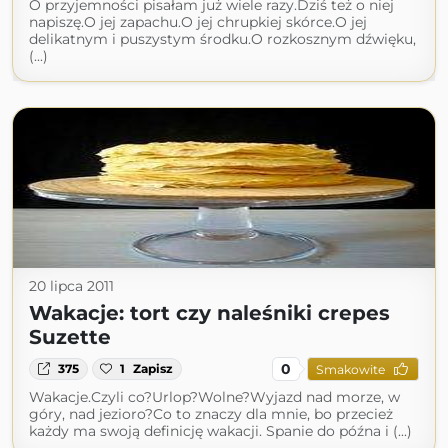
O przyjemności pisałam już wiele razy.Dziś też o niej
napiszę.O jej zapachu.O jej chrupkiej skórce.O jej
delikatnym i puszystym środku.O rozkosznym dźwięku,
(...)
20 lipca 2011
Wakacje: tort czy naleśniki crepes
Suzette
0
375
1
Zapisz
Smakowite
Wakacje.Czyli co?Urlop?Wolne?Wyjazd nad morze, w
góry, nad jezioro?Co to znaczy dla mnie, bo przecież
każdy ma swoją definicję wakacji. Spanie do późna i (...)