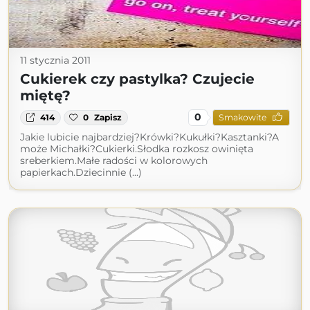
11 stycznia 2011
Cukierek czy pastylka? Czujecie
miętę?
0
414
0
Zapisz
Smakowite
Jakie lubicie najbardziej?Krówki?Kukułki?Kasztanki?A
może Michałki?Cukierki.Słodka rozkosz owinięta
sreberkiem.Małe radości w kolorowych
papierkach.Dziecinnie (...)