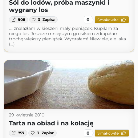
Sól do lodów, próba maszynki i
wygrany los
0
908
3
Zapisz
Smakowite
.... znalazłam w kieszeni mały pieniążek. Kupiłam za
niego los. Jeszcze mniejszym grosikiem zdrapałam
trochę większy pieniążek. Wygrałam! Niewiele, ale jaka
(...)
29 kwietnia 2010
Tarta na obiad i na kolację
0
757
3
Zapisz
Smakowite