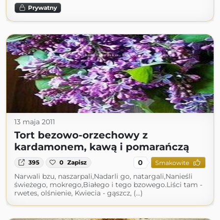
Prywatny
13 maja 2011
Tort bezowo-orzechowy z
kardamonem, kawą i pomarańczą
0
395
0
Zapisz
Smakowite
Narwali bzu, naszarpali,Nadarli go, natargali,Nanieśli
świeżego, mokrego,Białego i tego bzowego.Liści tam -
rwetes, olśnienie, Kwiecia - gąszcz, (...)