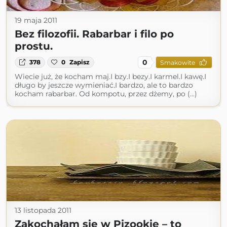
19 maja 2011
Bez filozofii. Rabarbar i filo po
prostu.
0
378
0
Zapisz
Smakowite
Wiecie już, że kocham maj.I bzy.I bezy.I karmel.I kawę.I
długo by jeszcze wymieniać.I bardzo, ale to bardzo
kocham rabarbar. Od kompotu, przez dżemy, po (...)
13 listopada 2011
Zakochałam się w Pizookie – to