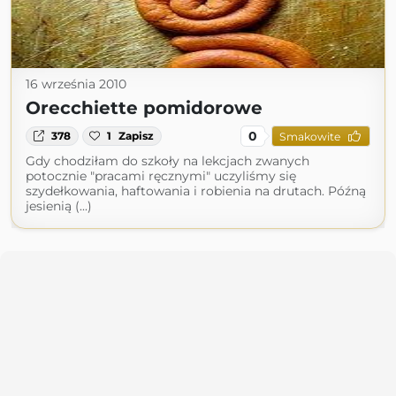
16 września 2010
Orecchiette pomidorowe
0
378
1
Zapisz
Smakowite
Gdy chodziłam do szkoły na lekcjach zwanych
potocznie "pracami ręcznymi" uczyliśmy się
szydełkowania, haftowania i robienia na drutach. Późną
jesienią (...)