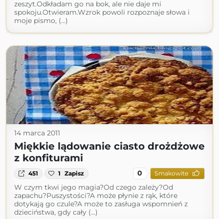
zeszyt.Odkładam go na bok, ale nie daje mi
spokoju.Otwieram.Wzrok powoli rozpoznaje słowa i
moje pismo, (...)
14 marca 2011
Miękkie lądowanie ciasto drożdżowe
z konfiturami
0
451
1
Zapisz
Smakowite
W czym tkwi jego magia?Od czego zależy?Od
zapachu?Puszystości?A może płynie z rąk, które
dotykają go czule?A może to zasługa wspomnień z
dzieciństwa, gdy cały (...)