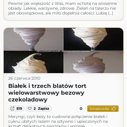
Pewnie jak większość z Was, mam ochotę na wiosenne
obiady. Lekkie, warzywne, zdrowe. Zieleń na talerzu nie
jest obowiązkowa, ale miło dopełnia całości. Lubię (...)
26 czerwca 2010
Białek i trzech blatów tort
wielowarstwowy bezowy
czekoladowy
0
519
2
Zapisz
Smakowite
Meryngi, czyli bezy to cudowne połączenie białek i
cukru, ubitych razem na sztywno i upieczonych na
kształt delikatnych pagórków i spiralek.