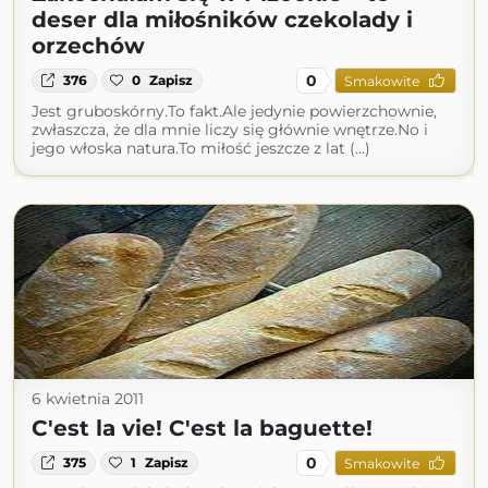
deser dla miłośników czekolady i
orzechów
0
376
0
Zapisz
Smakowite
Jest gruboskórny.To fakt.Ale jedynie powierzchownie,
zwłaszcza, że dla mnie liczy się głównie wnętrze.No i
jego włoska natura.To miłość jeszcze z lat (...)
6 kwietnia 2011
C'est la vie! C'est la baguette!
0
375
1
Zapisz
Smakowite