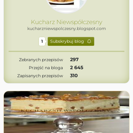
Kucharz Niewspółczesny
kucharzniewspolczesny.blogspot.com
1
Subskrybuj blog
297
Zebranych przepisów
2 645
Przejść na bloga
310
Zapisanych przepisów