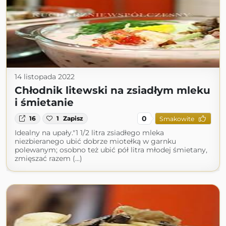
14 listopada 2022
Chłodnik litewski na zsiadłym mleku
i śmietanie
0
16
1
Zapisz
Smakowite
Idealny na upały."1 1/2 litra zsiadłego mleka
niezbieranego ubić dobrze miotełką w garnku
polewanym; osobno też ubić pół litra młodej śmietany,
zmięszać razem (...)