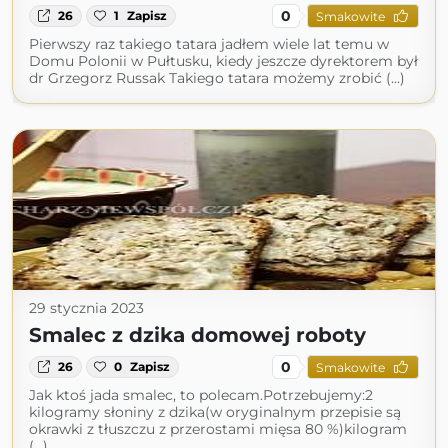
0
26
1
Zapisz
Smakowite
Pierwszy raz takiego tatara jadłem wiele lat temu w
Domu Polonii w Pułtusku, kiedy jeszcze dyrektorem był
dr Grzegorz Russak Takiego tatara możemy zrobić (...)
29 stycznia 2023
Smalec z dzika domowej roboty
0
26
0
Zapisz
Smakowite
Jak ktoś jada smalec, to polecam.Potrzebujemy:2
kilogramy słoniny z dzika(w oryginalnym przepisie są
okrawki z tłuszczu z przerostami mięsa 80 %)kilogram
(...)