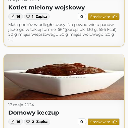
Kotlet mielony wojskowy
0
16
1
Zapisz
Smakowite
Mała podróż w odległe czasy. Na pewno wielu panów
jadło go w takiej formie. 😄 "(porcja ok. 130 g; 556 kcal)
50 g mięsa wieprzowego 50 g mięsa wołowego, 20 g
(...)
17 maja 2024
Domowy keczup
0
16
2
Zapisz
Smakowite