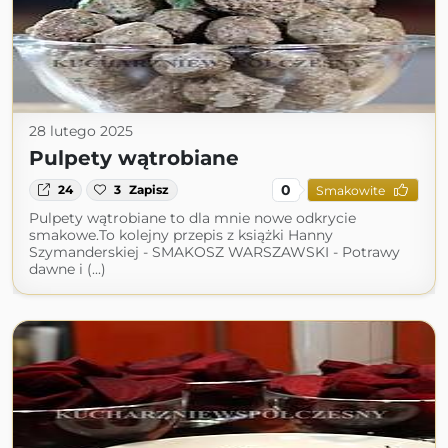
28 lutego 2025
Pulpety wątrobiane
0
24
3
Zapisz
Smakowite
Pulpety wątrobiane to dla mnie nowe odkrycie
smakowe.To kolejny przepis z książki Hanny
Szymanderskiej - SMAKOSZ WARSZAWSKI - Potrawy
dawne i (...)