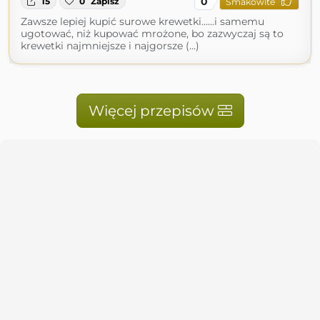
0
15
0
Zapisz
Smakowite
Zawsze lepiej kupić surowe krewetki......i samemu
ugotować, niż kupować mrożone, bo zazwyczaj są to
krewetki najmniejsze i najgorsze (...)
Więcej przepisów