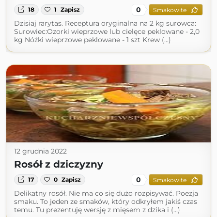
0
18
1
Zapisz
Smakowite
Dzisiaj rarytas. Receptura oryginalna na 2 kg surowca:
Surowiec:Ozorki wieprzowe lub cielęce peklowane - 2,0
kg Nóżki wieprzowe peklowane - 1 szt Krew (...)
12 grudnia 2022
Rosół z dziczyzny
0
17
0
Zapisz
Smakowite
Delikatny rosół. Nie ma co się dużo rozpisywać. Poezja
smaku. To jeden ze smaków, który odkryłem jakiś czas
temu. Tu prezentuję wersję z mięsem z dzika i (...)