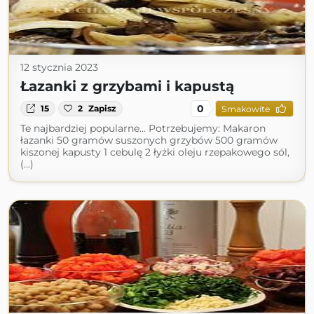
12 stycznia 2023
Łazanki z grzybami i kapustą
0
15
2
Zapisz
Smakowite
Te najbardziej popularne... Potrzebujemy: Makaron
łazanki 50 gramów suszonych grzybów 500 gramów
kiszonej kapusty 1 cebulę 2 łyżki oleju rzepakowego sól,
(...)