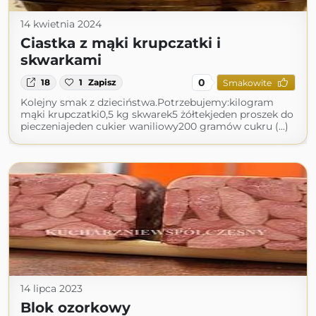
14 kwietnia 2024
Ciastka z mąki krupczatki i
skwarkami
0
18
1
Zapisz
Smakowite
Kolejny smak z dzieciństwa.Potrzebujemy:kilogram
mąki krupczatki0,5 kg skwarek5 żółtekjeden proszek do
pieczeniajeden cukier waniliowy200 gramów cukru (...)
14 lipca 2023
Blok ozorkowy