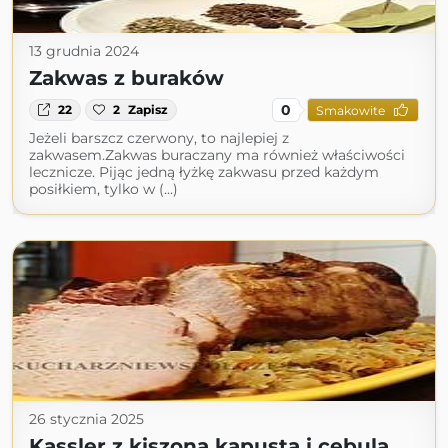
13 grudnia 2024
Zakwas z buraków
0
22
2
Zapisz
Smakowite
Jeżeli barszcz czerwony, to najlepiej z
zakwasem.Zakwas buraczany ma również właściwości
lecznicze. Pijąc jedną łyżkę zakwasu przed każdym
posiłkiem, tylko w (...)
26 stycznia 2025
Kassler z kiszoną kapustą i cebulą