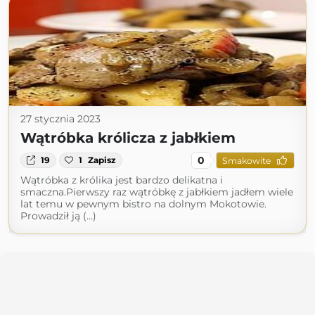
27 stycznia 2023
Wątróbka królicza z jabłkiem
0
19
1
Zapisz
Smakowite
Wątróbka z królika jest bardzo delikatna i
smaczna.Pierwszy raz wątróbkę z jabłkiem jadłem wiele
lat temu w pewnym bistro na dolnym Mokotowie.
Prowadził ją (...)