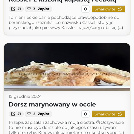
0
21
3
Zapisz
Smakowite
To niemieckie danie pochodzące prawdopodobnie od
berlińskiego rzeźnika......o nazwisku Cassel, który je
przyrządził jako pierwszy.Kassler najczęściej robi się (...)
15 grudnia 2024
Dorsz marynowany w occie
0
21
2
Zapisz
Smakowite
Przepis zapisała i zachowała moja siostra. 😘Oczywiście
to nie musi być dorsz ale od jakiegoś czasu używam
tylko tej ryby. Kiedyś jak pamiętam to i kostki rybne (...)