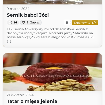
9 marca 2024
Sernik babci Józi
0
36
2
Zapisz
Smakowite
Taki sernik towarzyszy mi od dzieciństwa.Sernik z
drobnymi modyfikacjami.Potrzebujemy:Składniki na
masę serową:1,25 kg sera białegopół kostki masła (125
(...)
21 kwietnia 2024
Tatar z mięsa jelenia