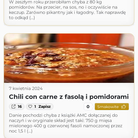
W zeszłym roku przerobiłam chyba z 80 kg
pomidorów. Na przecier, na sos, no i oczywiście na
keczup. Zarówno pikantny jak i łagodny. Tak naprawdę
to odkąd (...)
7 kwietnia 2024
Chili con carne z fasolą i pomidorami
0
16
1
Zapisz
Smakowite
Danie pochodzi chyba z książki AMC dołączanej do
naczyń i w oryginale skład jest taki: 750 g mięsa
mielonego 400 g czerwonej fasoli namoczonej przez
noc 1,5 l (...)