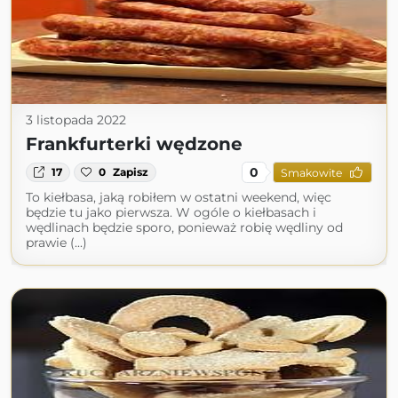
3 listopada 2022
Frankfurterki wędzone
0
17
0
Zapisz
Smakowite
To kiełbasa, jaką robiłem w ostatni weekend, więc
będzie tu jako pierwsza. W ogóle o kiełbasach i
wędlinach będzie sporo, ponieważ robię wędliny od
prawie (...)