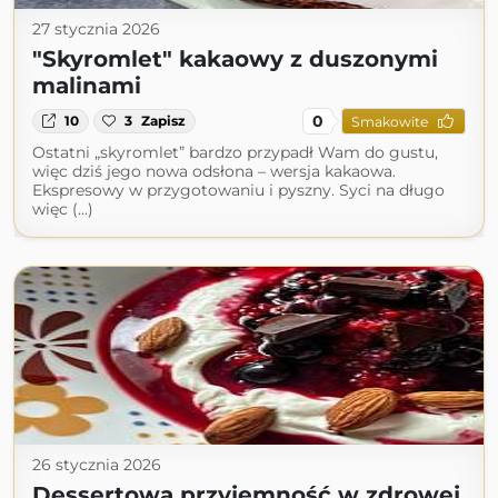
27 stycznia 2026
"Skyromlet" kakaowy z duszonymi
malinami
0
10
3
Zapisz
Smakowite
Ostatni „skyromlet” bardzo przypadł Wam do gustu,
więc dziś jego nowa odsłona – wersja kakaowa.
Ekspresowy w przygotowaniu i pyszny. Syci na długo
więc (...)
26 stycznia 2026
Dessertowa przyjemność w zdrowej