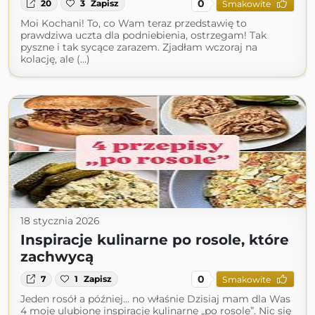
0
20
3
Zapisz
Smakowite
Moi Kochani! To, co Wam teraz przedstawię to
prawdziwa uczta dla podniebienia, ostrzegam! Tak
pyszne i tak sycące zarazem. Zjadłam wczoraj na
kolację, ale (...)
18 stycznia 2026
Inspiracje kulinarne po rosole, które
zachwycą
0
7
1
Zapisz
Smakowite
Jeden rosół a później… no właśnie Dzisiaj mam dla Was
4 moje ulubione inspiracje kulinarne „po rosole”. Nic się