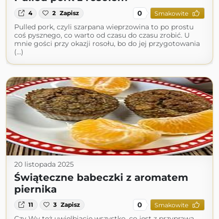
0
4
2
Zapisz
Smakowite
Pulled pork, czyli szarpana wieprzowina to po prostu
coś pysznego, co warto od czasu do czasu zrobić. U
mnie gości przy okazji rosołu, bo do jej przygotowania
(...)
20 listopada 2025
Świąteczne babeczki z aromatem
piernika
0
11
3
Zapisz
Smakowite
Czy Wy też uwielbiacie wszystko, co jest z przyprawą