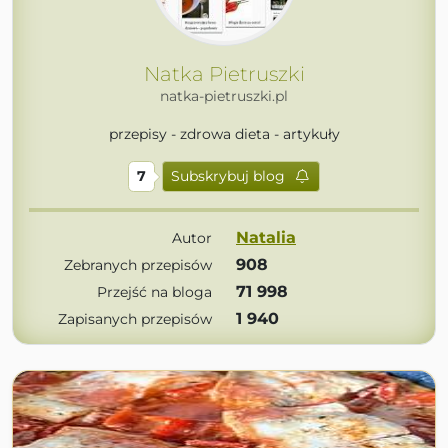
Natka Pietruszki
natka-pietruszki.pl
przepisy - zdrowa dieta - artykuły
7
Subskrybuj blog
Natalia
Autor
908
Zebranych przepisów
71 998
Przejść na bloga
1 940
Zapisanych przepisów