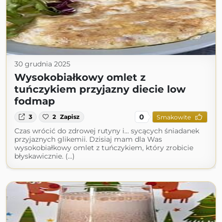
30 grudnia 2025
Wysokobiałkowy omlet z
tuńczykiem przyjazny diecie low
fodmap
0
3
2
Zapisz
Smakowite
Czas wrócić do zdrowej rutyny i… sycących śniadanek
przyjaznych glikemii. Dzisiaj mam dla Was
wysokobiałkowy omlet z tuńczykiem, który zrobicie
błyskawicznie. (...)