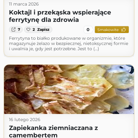
11 marca 2026
Koktajl i przekąska wspierające
ferrytynę dla zdrowia
0
7
2
Zapisz
Smakowite
Ferrytyna to białko produkowane w organizmie, które
magazynuje żelazo w bezpiecznej, nietoksycznej formie
i uwalnia je, gdy jest potrzebne. Jest to (...)
16 lutego 2026
Zapiekanka ziemniaczana z
camembertem