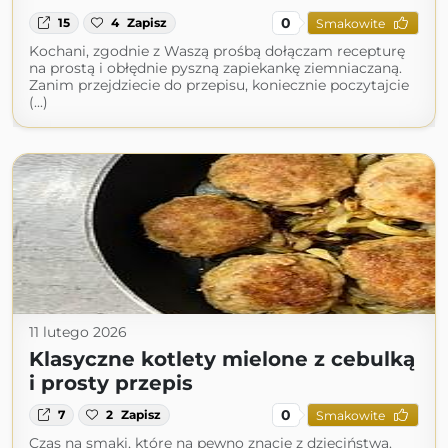
0
15
4
Zapisz
Smakowite
Kochani, zgodnie z Waszą prośbą dołączam recepturę
na prostą i obłędnie pyszną zapiekankę ziemniaczaną.
Zanim przejdziecie do przepisu, koniecznie poczytajcie
(...)
11 lutego 2026
Klasyczne kotlety mielone z cebulką
i prosty przepis
0
7
2
Zapisz
Smakowite
Czas na smaki, które na pewno znacie z dzieciństwa.