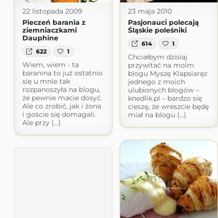
22 listopada 2009
23 maja 2010
Pieczeń barania z
Pasjonauci polecają
ziemniaczkami
Śląskie poleśniki
Dauphine
614
1
622
1
Chciałbym dzisiaj
Wiem, wiem - ta
przywitać na moim
baranina to już ostatnio
blogu Myszę Klapsiaręz
się u mnie tak
jednego z moich
rozpanoszyła na blogu,
ulubionych blogów –
że pewnie macie dosyć.
knedlik.pl – bardzo się
Ale co zrobić, jak i żona
cieszę, że wreszcie będę
i goście się domagali.
miał na blogu (...)
Ale przy (...)