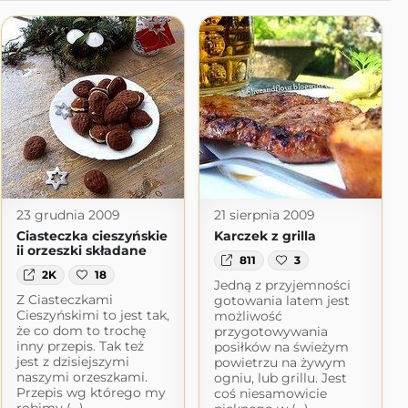
23 grudnia 2009
21 sierpnia 2009
Ciasteczka cieszyńskie
Karczek z grilla
ii orzeszki składane
811
3
2K
18
Jedną z przyjemności
Z Ciasteczkami
gotowania latem jest
Cieszyńskimi to jest tak,
możliwość
że co dom to trochę
przygotowywania
inny przepis. Tak też
posiłków na świeżym
jest z dzisiejszymi
powietrzu na żywym
naszymi orzeszkami.
ogniu, lub grillu. Jest
Przepis wg którego my
coś niesamowicie