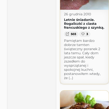
26 grudnia 2010
Letnie śniadanie.
Rogaliczki z ciasta
francuskiego z szynką.
503
3
Pamiętam bardzo
dobrze tamten
świąteczny poranek 2
lata temu. Cały dom
jeszcze spał, kiedy
zszedłem do
wysprzątanej i
spokojnej kuchni,
postanowiłem wtedy,
że (...)