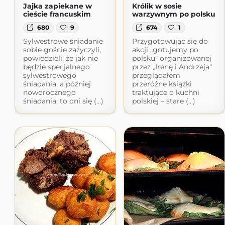
Jajka zapiekane w
Królik w sosie
cieście francuskim
warzywnym po polsku
680
9
674
1
Sylwestrowe śniadanie
Przygotowując się do
sobie goście zażyczyli,
akcji „gotujemy po
powiedzieli, że jak nie
polsku" organizowanej
będzie specjalnego
przez „Irenę i Andrzeja"
sylwestrowego
przeglądałem
śniadania, a później
przeróżne książki
noworocznego
traktujące o kuchni
śniadania, to oni się (...)
polskiej – stare (...)