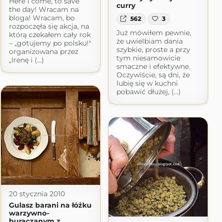
Here I come, to save
curry
the day! Wracam na
bloga! Wracam, bo
562
3
rozpoczęła się akcja, na
Już mówiłem pewnie,
którą czekałem cały rok
że uwielbiam dania
– „gotujemy po polsku!"
szybkie, proste a przy
organizowana przez
tym niesamowicie
„Irenę i (...)
smaczne i efektywne.
Oczywiście, są dni, że
lubię się w kuchni
pobawić dłużej, (...)
20 stycznia 2010
Gulasz barani na łóżku
warzywno-
buraczanym z