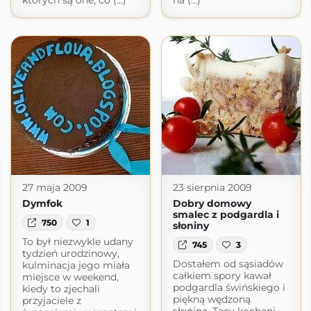
których są one, co (...)
na (...)
27 maja 2009
23 sierpnia 2009
Dymfok
Dobry domowy
smalec z podgardla i
750
1
słoniny
To był niezwykle udany
745
3
tydzień urodzinowy,
Dostałem od sąsiadów
kulminacja jego miała
całkiem spory kawał
miejsce w weekend,
podgardla świńskiego i
kiedy to zjechali
piękną wędzoną
przyjaciele z
słoninę. Tacy kochani