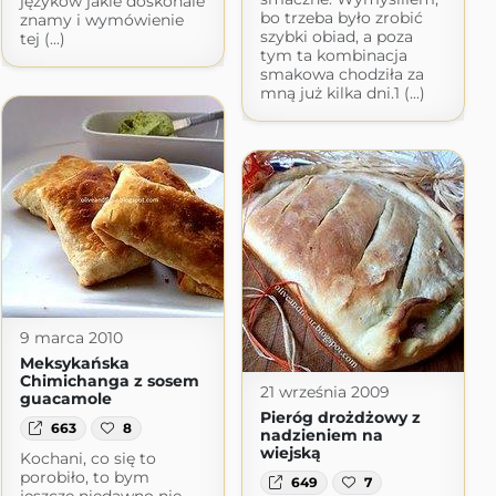
języków jakie doskonale
bo trzeba było zrobić
znamy i wymówienie
szybki obiad, a poza
tej (...)
tym ta kombinacja
smakowa chodziła za
mną już kilka dni.1 (...)
9 marca 2010
Meksykańska
Chimichanga z sosem
21 września 2009
guacamole
Pieróg drożdżowy z
663
8
nadzieniem na
wiejską
Kochani, co się to
porobiło, to bym
649
7