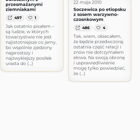
22 maja 2010
przesmażanymi
ziemniakami
Soczewica po etiopsku
z sosem warzywno-
497
1
czosnkowym
Jak ostatnio pisałem –
486
4
są ludzie, w których
Tak, wiem, obiecałem,
towarzystwie nie jest
że będzie przedwczoraj
najistotniejsze co jemy,
ostatnia część relacji i
bo wspólnie zjedzony
znów nie dotrzymałem
najprostszy i
słowa. Na swoją obronę
najzwyklejszy posiłek
i usprawiedliwienie
urasta do (...)
mogę tylko powiedzieć,
że (...)