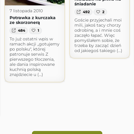
śniadanie
7 listopada 2010
492
2
Potrawka z kurczaka
Goście przyjechali moi
ze skorzonerą
mili, jakoś tacy chorzy
odrobinę, a i mnie coś
484
1
zaczęło łapać. Więc
To już ostatni wpis w
pomyślałem sobie, że
ramach akcji „gotujemy
trzeba by zacząć dzień
po polsku", której
od jakiegoś takiego (...)
patronuje serwis Z
pierwszego tłoczenia,
ale dania inspirowane
kuchnią polską
znajdziecie u (...)