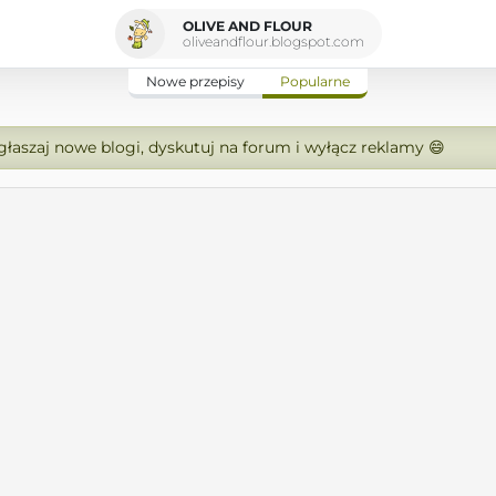
OLIVE AND FLOUR
oliveandflour.blogspot.com
Nowe przepisy
Popularne
zgłaszaj nowe blogi, dyskutuj na forum i wyłącz reklamy 😄