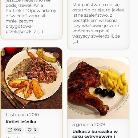
jeszcze niedawno nie
Moi państwo to co się
podejrzewał. Ania i
ostatnio dzieje, to jakieś
Piotrek z "Opowiadamy
istne szaleństwo, z
o świecie", zaprosili
początkiem września
mnie, żebym
[czy właściwie jeszcze
przygotował
końcem sierpnia]
przekąseczki z (...)
wszyscy stwierdzili, że
(...)
1 listopada 2010
Kotlet leśnika
5 grudnia 2009
593
3
Udkas z kurczaka w
soku cytrynowym i