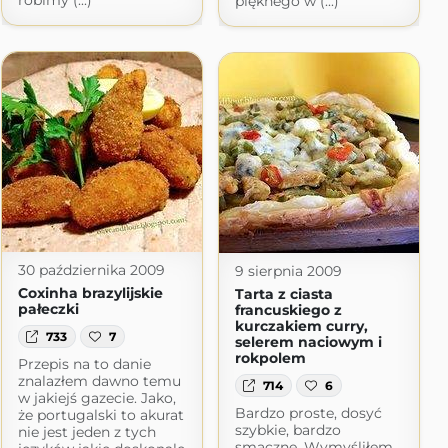
robimy (...)
pięknego w (...)
30 października 2009
9 sierpnia 2009
Coxinha brazylijskie
Tarta z ciasta
pałeczki
francuskiego z
kurczakiem curry,
733
7
selerem naciowym i
rokpolem
Przepis na to danie
znalazłem dawno temu
714
6
w jakiejś gazecie. Jako,
Bardzo proste, dosyć
że portugalski to akurat
szybkie, bardzo
nie jest jeden z tych
smaczne. Wymyśliłem,