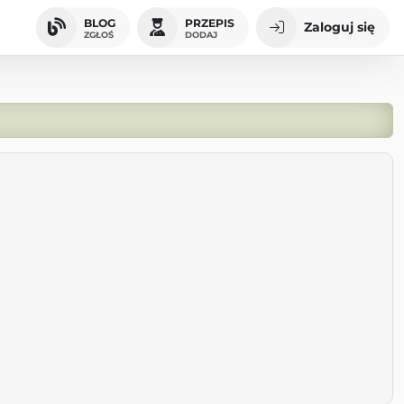
BLOG
PRZEPIS
Zaloguj się
ZGŁOŚ
DODAJ