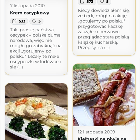
573
5
7 listopada 2010
Kiedy dowiedziałem się,
Krem oscypkowy
że będę mógł na akcję
„gotujemy po polsku"
533
3
przygotować kaczkę,
Tak, proszę państwa,
zacząłem nerwowo
oscypek – polska duma
przeglądać starą polską
narodowa, więc nie
książkę kucharską.
mogło go zabraknąć na
Przepisy na (...)
akcji „gotujemy po
polsku". Leżały te małe
oscypeczki w lodówce i
się (...)
12 listopada 2009
Kiełbaski na piwie na