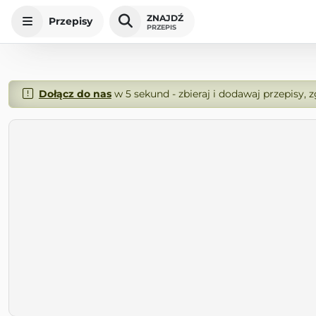
ZNAJDŹ
Przepisy
PRZEPIS
Dołącz do nas
w 5 sekund - zbieraj i dodawaj przepisy, 