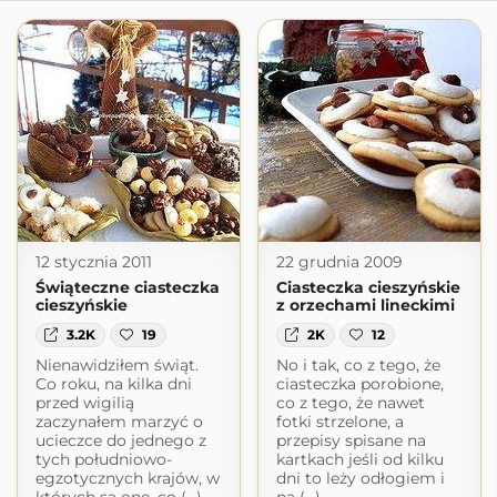
12 stycznia 2011
22 grudnia 2009
Świąteczne ciasteczka
Ciasteczka cieszyńskie
cieszyńskie
z orzechami lineckimi
3.2K
19
2K
12
Nienawidziłem świąt.
No i tak, co z tego, że
Co roku, na kilka dni
ciasteczka porobione,
przed wigilią
co z tego, że nawet
zaczynałem marzyć o
fotki strzelone, a
ucieczce do jednego z
przepisy spisane na
tych południowo-
kartkach jeśli od kilku
egzotycznych krajów, w
dni to leży odłogiem i