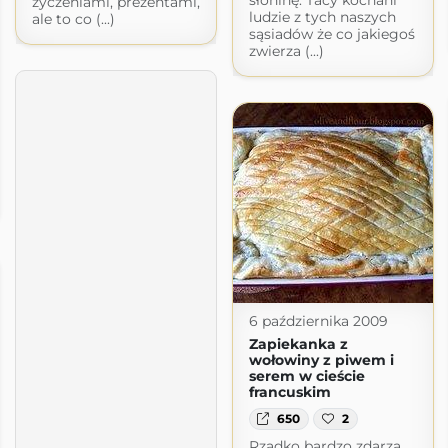
życzeniami, prezentami,
ludzie z tych naszych
ale to co (...)
sąsiadów że co jakiegoś
zwierza (...)
6 października 2009
Zapiekanka z
wołowiny z piwem i
serem w cieście
francuskim
650
2
Rzadko bardzo zdarza