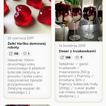
25 czerwca 2017
Żelki Haribo domowej
14 kwietnia 2019
roboty
Deser z truskawkami
115
1
108
7
Składniki: 100ml
Składniki: ✅ garść
dowolnego soku
truskawek ✅
owocowego 6 płaskich
mascarpone 250 g
łyżeczek żelatyny w
polecam z Piatnicy ✅
proszku 1 łyżka cukru
śmietana 30% z
(opcjonalnie) Sposób
Piątnicy kubeczek mały
przygotowania:
(200g) ✅ cukier puder
Żelatynę wsypać do
lub mleko zagęszczone
niedużego (...)
słodzone (...)