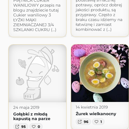
podstawą smacznej
PIĄTNICA CUKIER
potrawy, oprócz dobrej
WANILIOWY przepis na
jakości produktu, są
blogu znajdziecie tutaj
przyprawy. Często z
Cukier waniliowy 3
braku czasu idziemy na
ŁYŻKI MĄKI
łatwiznę i zamiast
ZIEMNIACZANEJ 3/4
kombinować z (...)
SZKLANKI CUKRU (...)
14 kwietnia 2019
24 maja 2019
Żurek wielkanocny
Gołąbki z młodą
kapustą na parze
96
1
95
0