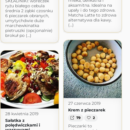
mleka, delikatna i
SKŁADNIKI: woreczek
aksamitna. Idealna na
ryżu białego cebula
upały i do tego zdrowa.
średnia 2 ząbki czosnku
Matcha Latte to zdrowa
6 pieczarek obranych,
alternatywa dla kawy.
umytychdwie duże
(...)
marchewkinatka
pietruszki (opcjonalnie)
brokuł po (...)
27 czerwca 2019
Krem z pieczarek
28 kwietnia 2019
79
2
Sałatka z
polędwiczkami i
Pieczarki to
warzywami