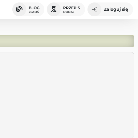
BLOG
PRZEPIS
Zaloguj się
ZGŁOŚ
DODAJ