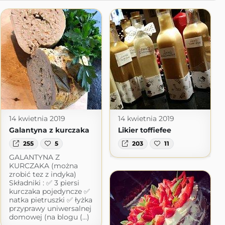
14 kwietnia 2019
14 kwietnia 2019
Galantyna z kurczaka
Likier toffiefee
255
5
203
11
GALANTYNA Z
KURCZAKA (można
zrobić tez z indyka)
Składniki : ✅ 3 piersi
kurczaka pojedyncze ✅
natka pietruszki ✅ łyżka
przyprawy uniwersalnej
domowej (na blogu (...)