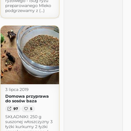
ryżowego • 150g ryżu
preparowanego Mleko
podgrzewamy z (...)
3 lipca 2019
Domowa przyprawa
do sosów baza
97
5
SKŁADNIKI: 250 g
suszonej włoszczyzny 3
łyżki kurkumy 2 łyżki