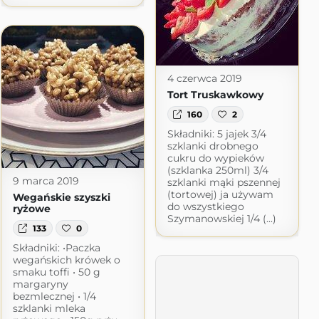
4 czerwca 2019
Tort Truskawkowy
160
2
Składniki: 5 jajek 3/4
szklanki drobnego
cukru do wypieków
(szklanka 250ml) 3/4
9 marca 2019
szklanki mąki pszennej
(tortowej) ja używam
Wegańskie szyszki
do wszystkiego
ryżowe
Szymanowskiej 1/4 (...)
133
0
Składniki: •Paczka
wegańskich krówek o
smaku toffi • 50 g
margaryny
bezmlecznej • 1/4
szklanki mleka