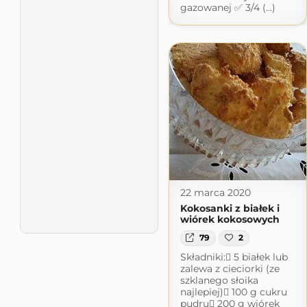
gazowanej ✅ 3/4 (...)
22 marca 2020
Kokosanki z białek i
wiórek kokosowych
79
2
Składniki: 5 białek lub
zalewa z cieciorki (ze
szklanego słoika
najlepiej) 100 g cukru
pudru 200 g wiórek