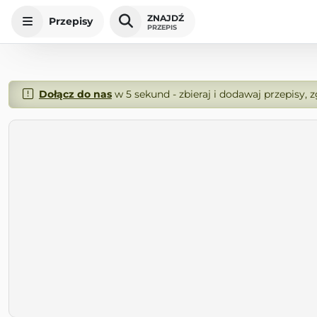
ZNAJDŹ
Przepisy
PRZEPIS
Dołącz do nas
w 5 sekund - zbieraj i dodawaj przepisy, 