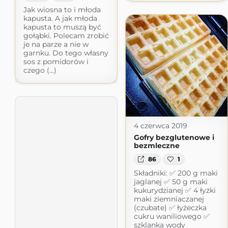
Jak wiosna to i młoda
kapusta. A jak młoda
kapusta to muszą być
gołąbki. Polecam zrobić
je na parze a nie w
garnku. Do tego własny
sos z pomidorów i
czego (...)
4 czerwca 2019
Gofry bezglutenowe i
bezmleczne
86
1
Składniki: ✅ 200 g maki
jaglanej ✅ 50 g maki
kukurydzianej ✅ 4 łyżki
maki ziemniaczanej
(czubate) ✅ łyżeczka
cukru waniliowego ✅
szklanka wody