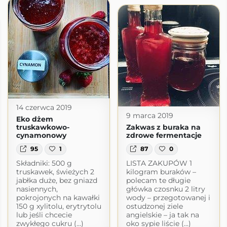
14 czerwca 2019
9 marca 2019
Eko dżem
truskawkowo-
Zakwas z buraka na
cynamonowy
zdrowe fermentacje
95
1
87
0
Składniki: 500 g
LISTA ZAKUPÓW 1
truskawek, świeżych 2
kilogram buraków –
jabłka duże, bez gniazd
polecam te długie
nasiennych,
główka czosnku 2 litry
pokrojonych na kawałki
wody – przegotowanej i
150 g xylitolu, erytrytolu
ostudzonej ziele
lub jeśli chcecie
angielskie – ja tak na
zwykłego cukru (...)
oko sypie liście (...)