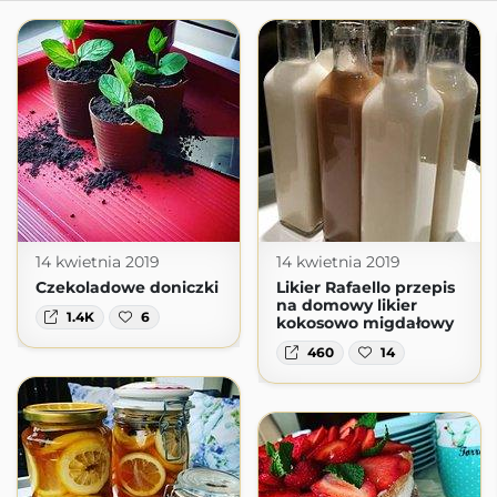
14 kwietnia 2019
14 kwietnia 2019
Czekoladowe doniczki
Likier Rafaello przepis
na domowy likier
1.4K
6
kokosowo migdałowy
460
14