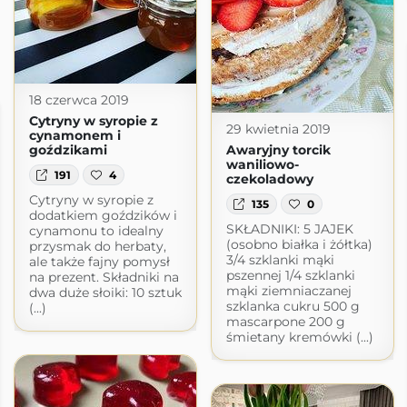
18 czerwca 2019
Cytryny w syropie z
29 kwietnia 2019
cynamonem i
goździkami
Awaryjny torcik
waniliowo-
191
4
czekoladowy
Cytryny w syropie z
135
0
dodatkiem goździków i
SKŁADNIKI: 5 JAJEK
cynamonu to idealny
(osobno białka i żółtka)
przysmak do herbaty,
3/4 szklanki mąki
ale także fajny pomysł
pszennej 1/4 szklanki
na prezent. Składniki na
mąki ziemniaczanej
dwa duże słoiki: 10 sztuk
szklanka cukru 500 g
(...)
mascarpone 200 g
śmietany kremówki (...)