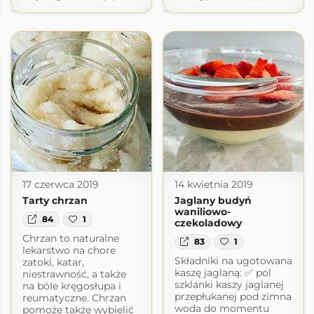
17 czerwca 2019
14 kwietnia 2019
Tarty chrzan
Jaglany budyń
waniliowo-
84
1
czekoladowy
Chrzan to naturalne
83
1
lekarstwo na chore
Składniki na ugotowana
zatoki, katar,
kaszę jaglaną: ✅ pol
niestrawność, a także
szklanki kaszy jaglanej
na bóle kręgosłupa i
przepłukanej pod zimna
reumatyczne. Chrzan
woda do momentu
pomoże także wybielić