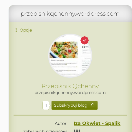
przepisnikqchenny.wordpress.com
Opcje
Przepiśnik Qchenny
przepisnikqchenny.wordpress.com
1
Subskrybuj blog
Iza Okwiet - Spalik
Autor
181
Zebranych przepisów