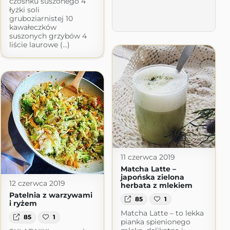
czosnku suszonego 4
łyżki soli
gruboziarnistej 10
kawałeczków
suszonych grzybów 4
liście laurowe (...)
11 czerwca 2019
Matcha Latte –
japońska zielona
12 czerwca 2019
herbata z mlekiem
Patelnia z warzywami
85
1
i ryżem
Matcha Latte – to lekka
85
1
pianka spienionego