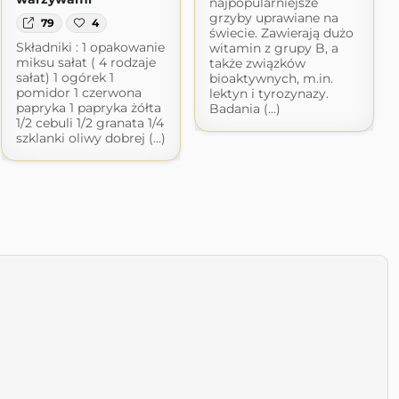
najpopularniejsze
grzyby uprawiane na
79
4
świecie. Zawierają dużo
Składniki : 1 opakowanie
witamin z grupy B, a
miksu sałat ( 4 rodzaje
także związków
sałat) 1 ogórek 1
bioaktywnych, m.in.
pomidor 1 czerwona
lektyn i tyrozynazy.
papryka 1 papryka żółta
Badania (...)
1/2 cebuli 1/2 granata 1/4
szklanki oliwy dobrej (...)