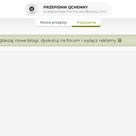
PRZEPIŚNIK QCHENNY
przepisnikqchenny.wordpress.com
Nowe przepisy
Popularne
zgłaszaj nowe blogi, dyskutuj na forum i wyłącz reklamy 😄