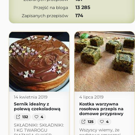
13 285
Przejść na bloga
174
Zapisanych przepisów
14 kwietnia 2019
4 lipca 2019
Sernik idealny z
Kostka warzywna
polewą czekoladową
rosołowa przepis na
domowe przyprawy
132
4
125
4
SKŁADNIKI: SKŁADNIKI:
Wszyscy wiemy, że
1 KG TWAROGU