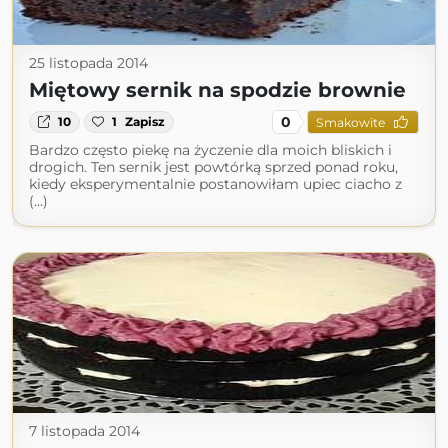
25 listopada 2014
Miętowy sernik na spodzie brownie
0
10
1
Zapisz
Smakowite
Bardzo często piekę na życzenie dla moich bliskich i
drogich. Ten sernik jest powtórką sprzed ponad roku,
kiedy eksperymentalnie postanowiłam upiec ciacho z
(...)
7 listopada 2014