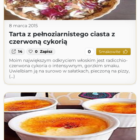
8 marca 2015
Tarta z pełnoziarnistego ciasta z
czerwoną cykorią
0
14
0
Zapisz
Smakowite
Moim największym odkryciem włoskim jest radicchio-
czerwona cykoria o intensywnym, gorzkim smaku.
Uwielbiam ją na surowo w sałatkach, pieczoną na pizzy,
(...)