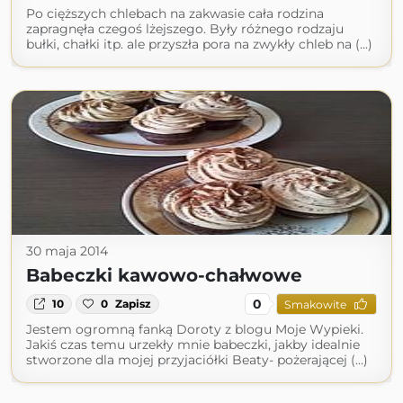
Po cięższych chlebach na zakwasie cała rodzina
zapragnęła czegoś lżejszego. Były różnego rodzaju
bułki, chałki itp. ale przyszła pora na zwykły chleb na (...)
30 maja 2014
Babeczki kawowo-chałwowe
0
10
0
Zapisz
Smakowite
Jestem ogromną fanką Doroty z blogu Moje Wypieki.
Jakiś czas temu urzekły mnie babeczki, jakby idealnie
stworzone dla mojej przyjaciółki Beaty- pożerającej (...)