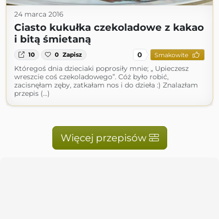
24 marca 2016
Ciasto kukułka czekoladowe z kakao
i bitą śmietaną
0
10
0
Zapisz
Smakowite
Któregoś dnia dzieciaki poprosiły mnie; „ Upieczesz
wreszcie coś czekoladowego”. Cóż było robić,
zacisnęłam zęby, zatkałam nos i do dzieła :) Znalazłam
przepis (...)
Więcej przepisów