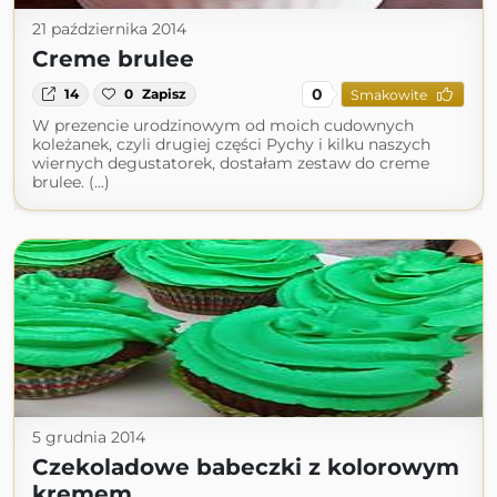
21 października 2014
Creme brulee
0
14
0
Zapisz
Smakowite
W prezencie urodzinowym od moich cudownych
koleżanek, czyli drugiej części Pychy i kilku naszych
wiernych degustatorek, dostałam zestaw do creme
brulee. (...)
5 grudnia 2014
Czekoladowe babeczki z kolorowym
kremem