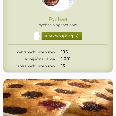
Pychaa
pychaa.blogspot.com
1
Subskrybuj blog
195
Zebranych przepisów
1 201
Przejść na bloga
15
Zapisanych przepisów