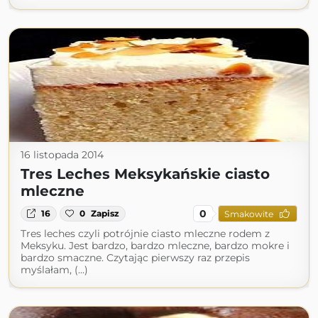
16 listopada 2014
Tres Leches Meksykańskie ciasto
mleczne
0
16
0
Zapisz
Smakowite
Tres leches czyli potrójnie ciasto mleczne rodem z
Meksyku. Jest bardzo, bardzo mleczne, bardzo mokre i
bardzo smaczne. Czytając pierwszy raz przepis
myślałam, (...)