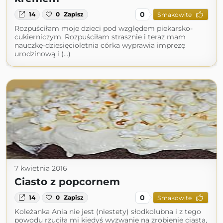
0
14
0
Zapisz
Smakowite
Rozpuściłam moje dzieci pod względem piekarsko-
cukierniczym. Rozpuściłam strasznie i teraz mam
nauczkę-dziesięcioletnia córka wyprawia imprezę
urodzinową i (...)
7 kwietnia 2016
Ciasto z popcornem
0
14
0
Zapisz
Smakowite
Koleżanka Ania nie jest (niestety) słodkolubna i z tego
powodu rzuciła mi kiedyś wyzwanie na zrobienie ciasta,