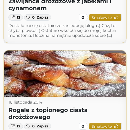
Zawijańce drożdżowe z jabłkami i
cynamonem
0
12
0
Zapisz
Smakowite
Dostało mi się ostatnio że zaniedbuję bloga :) Cóż, to
chyba prawda :( Ostatnio wkradła się do mojej kuchni
monotonia. Rodzina namiętnie upodobała sobie (...)
16 listopada 2014
Rogale z topionego ciasta
drożdżowego
0
12
0
Zapisz
Smakowite