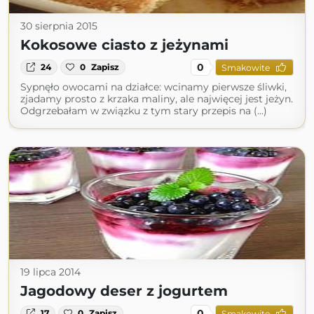
30 sierpnia 2015
Kokosowe ciasto z jeżynami
0
24
0
Zapisz
Smakowite
Sypnęło owocami na działce: wcinamy pierwsze śliwki,
zjadamy prosto z krzaka maliny, ale najwięcej jest jeżyn.
Odgrzebałam w związku z tym stary przepis na (...)
19 lipca 2014
Jagodowy deser z jogurtem
0
17
0
Zapisz
Smakowite