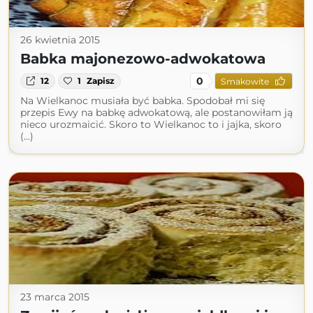
26 kwietnia 2015
Babka majonezowo-adwokatowa
0
12
1
Zapisz
Smakowite
Na Wielkanoc musiała być babka. Spodobał mi się
przepis Ewy na babkę adwokatową, ale postanowiłam ją
nieco urozmaicić. Skoro to Wielkanoc to i jajka, skoro
(...)
23 marca 2015