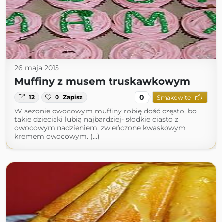
26 maja 2015
Muffiny z musem truskawkowym
0
12
0
Zapisz
Smakowite
W sezonie owocowym muffiny robię dość często, bo
takie dzieciaki lubią najbardziej- słodkie ciasto z
owocowym nadzieniem, zwieńczone kwaskowym
kremem owocowym. (...)