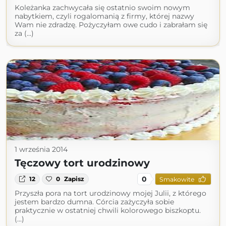
Koleżanka zachwycała się ostatnio swoim nowym
nabytkiem, czyli rogalomanią z firmy, której nazwy
Wam nie zdradzę. Pożyczyłam owe cudo i zabrałam się
za (...)
1 września 2014
Tęczowy tort urodzinowy
0
12
0
Zapisz
Smakowite
Przyszła pora na tort urodzinowy mojej Julii, z którego
jestem bardzo dumna. Córcia zażyczyła sobie
praktycznie w ostatniej chwili kolorowego biszkoptu.
(...)