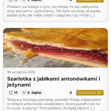
Pisałam już kiedyś o tym, że młoda mi się uaktywnia
przy pieczeniu i gotowaniu. Tak było wczoraj- przyszła,
popatrzyła, jak robię ciasto i zapytała, czy może (...)
18 września 2015
Szarlotka z jabłkami antonówkami i
jeżynami
0
17
0
Zapisz
Smakowite
Wszyscy kochają szarlotkę, prawda? Kiedy zobaczyłam
w sklepie antonówki, wiedziałam, że przyszedł czas na
to cudo. A jeżyny? Pomyślałam, że będą fajnym (...)