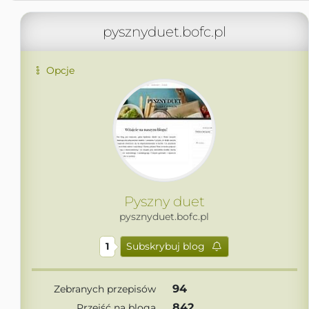
pysznyduet.bofc.pl
Opcje
Pyszny duet
pysznyduet.bofc.pl
1
Subskrybuj blog
94
Zebranych przepisów
842
Przejść na bloga