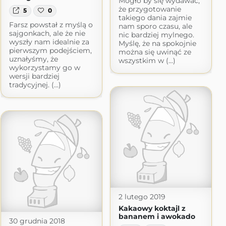
Mogło by się wydawać,
że przygotowanie
5
0
takiego dania zajmie
Farsz powstał z myślą o
nam sporo czasu, ale
sajgonkach, ale że nie
nic bardziej mylnego.
wyszły nam idealnie za
Myślę, że na spokojnie
pierwszym podejściem,
można się uwinąć ze
uznałyśmy, że
wszystkim w (...)
wykorzystamy go w
wersji bardziej
tradycyjnej. (...)
2 lutego 2019
Kakaowy koktajl z
bananem i awokado
30 grudnia 2018