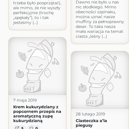
Dawno nie było u nas
trzeba było posprzątać),
nic słodkiego. Mimo
ale mimo, że nie wyszły
obecności szpinaku,
perfekcyjnie (trochę
można uznać nasze
„spękały”), to i tak
muffiny za pełnoprawny
jesteśmy (...)
deser. To taka nasza
mała wariacja na temat
ciasta „leśny (...)
7 maja 2019
Krem kukurydziany z
popcornem przepis na
28 lutego 2019
aromatyczną zupę
kukurydzianą
Ciasteczka a’la
piegusy
5
0