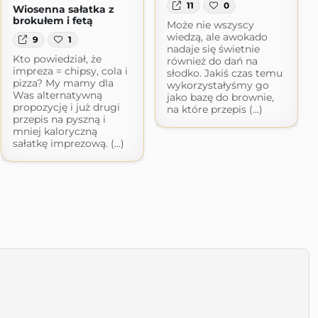
11
0
Wiosenna sałatka z
brokułem i fetą
Może nie wszyscy
wiedzą, ale awokado
9
1
nadaje się świetnie
Kto powiedział, że
również do dań na
impreza = chipsy, cola i
słodko. Jakiś czas temu
pizza? My mamy dla
wykorzystałyśmy go
Was alternatywną
jako bazę do brownie,
propozycję i już drugi
na które przepis (...)
przepis na pyszną i
mniej kaloryczną
sałatkę imprezową. (...)