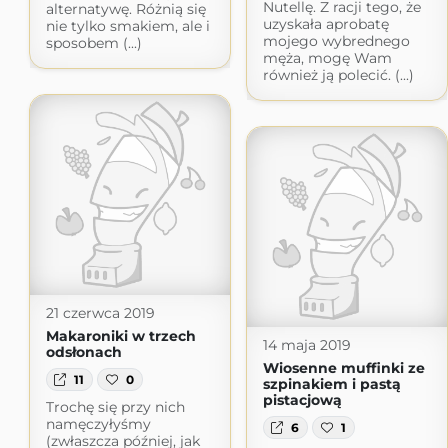
Nutellę. Z racji tego, że
alternatywę. Różnią się
uzyskała aprobatę
nie tylko smakiem, ale i
mojego wybrednego
sposobem (...)
męża, mogę Wam
również ją polecić. (...)
21 czerwca 2019
Makaroniki w trzech
14 maja 2019
odsłonach
Wiosenne muffinki ze
11
0
szpinakiem i pastą
pistacjową
Trochę się przy nich
namęczyłyśmy
6
1
(zwłaszcza później, jak