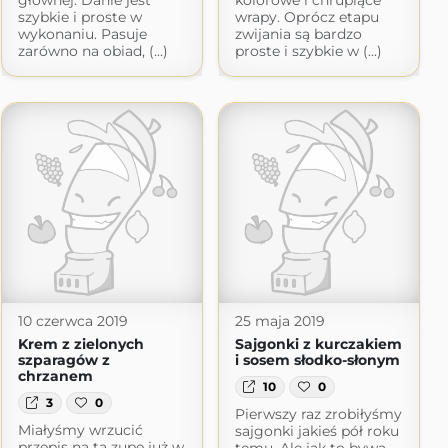
szybkie i proste w
wrapy. Oprócz etapu
wykonaniu. Pasuje
zwijania są bardzo
zarówno na obiad, (...)
proste i szybkie w (...)
10 czerwca 2019
25 maja 2019
Krem z zielonych
Sajgonki z kurczakiem
szparagów z
i sosem słodko-słonym
chrzanem
10
0
3
0
Pierwszy raz zrobiłyśmy
Miałyśmy wrzucić
sajgonki jakieś pół roku
przepis na tą zupę już w