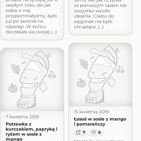
temu. Ale jak to bywa
zeszłym roku, ale jak
za pierwszym razem nie
sobie o niej
wszystko wyszło
przypomniałyśmy, było
idealnie. Ciasto do
już po sezonie na
sajgonek nie było
szparagi. W końcu
chrupiące, (...)
doczekała się swojej (...)
15 kwietnia 2019
7 kwietnia 2019
Łosoś w sosie z mango
Potrawka z
i pomarańczy
kurczakiem, papryką i
7
0
ryżem w sosie z
mango