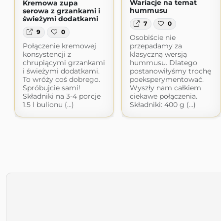
Wariacje na temat
Kremowa zupa
hummusu
serowa z grzankami i
świeżymi dodatkami
7
0
9
0
Osobiście nie
Połączenie kremowej
przepadamy za
konsystencji z
klasyczną wersją
chrupiącymi grzankami
hummusu. Dlatego
i świeżymi dodatkami.
postanowiłyśmy trochę
To wróży coś dobrego.
poeksperymentować.
Spróbujcie sami!
Wyszły nam całkiem
Składniki na 3-4 porcje
ciekawe połączenia.
1.5 l bulionu (...)
Składniki: 400 g (...)