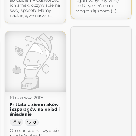
ugotowałyśmy zupę
ich smak, oczywiście na
jakiś tydzień temu.
swój sposób. Mamy
Mogło się sporo (...)
nadzieję, że nasza (...)
10 czerwca 2019
Frittata z ziemniaków
i szparagów na obiad i
śniadanie
8
0
Oto sposób na szybki/e,
prosty/e obiad/