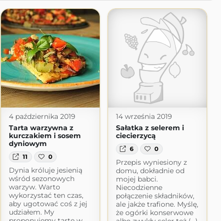
4 października 2019
14 września 2019
Tarta warzywna z
Sałatka z selerem i
kurczakiem i sosem
ciecierzycą
dyniowym
6
0
11
0
Przepis wyniesiony z
Dynia króluje jesienią
domu, dokładnie od
wśród sezonowych
mojej babci.
warzyw. Warto
Niecodzienne
wykorzystać ten czas,
połączenie składników,
aby ugotować coś z jej
ale jakże trafione. Myślę,
udziałem. My
że ogórki konserwowe
proponujemy tartę w