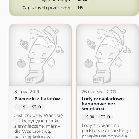
16
Zapisanych przepisów
8 lipca 2019
26 czerwca 2019
Placuszki z batatów
Lody czekoladowo-
bananowe bez
9
0
śmietanki
Jeśli znudziły Wam się
10
0
już tradycyjne placki
Lody zrobiłam na
ziemniaczane, mamy
podstawie autorskiego
dla Was ciekawą,
przepisu na domową
bardziej kolorową