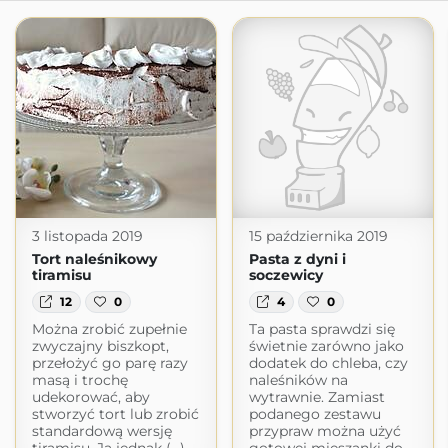
3 listopada 2019
15 października 2019
Tort naleśnikowy
Pasta z dyni i
tiramisu
soczewicy
12
0
4
0
Można zrobić zupełnie
Ta pasta sprawdzi się
zwyczajny biszkopt,
świetnie zarówno jako
przełożyć go parę razy
dodatek do chleba, czy
masą i trochę
naleśników na
udekorować, aby
wytrawnie. Zamiast
stworzyć tort lub zrobić
podanego zestawu
standardową wersję
przypraw można użyć