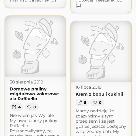
tiramisu. Ja jednak (...)
gotowej mieszanki do
(...)
30 sierpnia 2019
16 lipca 2019
Domowe praliny
migdałowo-kokosowe
Krem z bobu i cukinii
ala Raffaello
5
0
4
0
Mamy nadzieję, że
Nie wiem jak Wy, ale
zdążyłyśmy z tym
My uwielbiamy praliny
przepisem i że jest
Raffaello.
gdzieś jeszcze dostępny
Postanowiłyśmy, że
w sprzedaży bób. My
spróbujemy odtworzyć