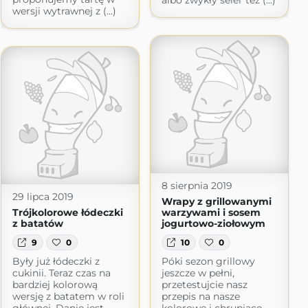
albo zwykły seler też (...)
wersji wytrawnej z (...)
8 sierpnia 2019
29 lipca 2019
Wrapy z grillowanymi
Trójkolorowe łódeczki
warzywami i sosem
z batatów
jogurtowo-ziołowym
9
0
10
0
Były już łódeczki z
Póki sezon grillowy
cukinii. Teraz czas na
jeszcze w pełni,
bardziej kolorową
przetestujcie nasz
wersję z batatem w roli
przepis na nasze
głównej. Danie jest
kolorowe i chrupiące