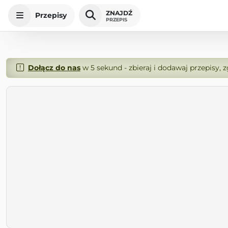
ZNAJDŹ
Przepisy
PRZEPIS
Dołącz do nas
w 5 sekund - zbieraj i dodawaj przepisy, 