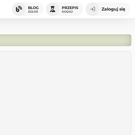
BLOG
PRZEPIS
Zaloguj się
ZGŁOŚ
DODAJ