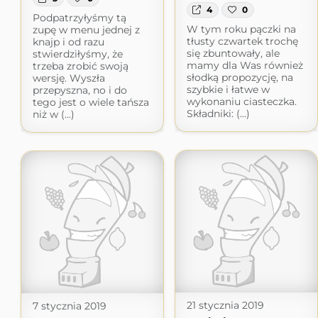
4
0
Podpatrzyłyśmy tą
W tym roku pączki na
zupę w menu jednej z
tłusty czwartek trochę
knajp i od razu
się zbuntowały, ale
stwierdziłyśmy, że
mamy dla Was również
trzeba zrobić swoją
słodką propozycję, na
wersję. Wyszła
szybkie i łatwe w
przepyszna, no i do
wykonaniu ciasteczka.
tego jest o wiele tańsza
Składniki: (...)
niż w (...)
21 stycznia 2019
7 stycznia 2019