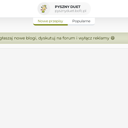
PYSZNY DUET
pysznyduet.bofc.pl
Nowe przepisy
Popularne
zgłaszaj nowe blogi, dyskutuj na forum i wyłącz reklamy 😄