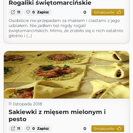
Rogaliki świętomarcińskie
0
11
0
Zapisz
Smakowite
Osobiście nie przepadam za makiem i ciastami z jego
udziałem. Nie jadłam też nigdy rogali
świętomarcińskich. Mimo, że zrobiło się o nich ostatnio
głośno i (...)
11 listopada 2018
Sakiewki z mięsem mielonym i
pesto
0
11
0
Zapisz
Smakowite