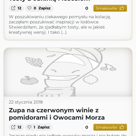
0
12
0
Zapisz
Smakowite
W poszukiwaniu ciekawego pomysłu na kolację,
zaczęłam poszukiwać inspiracji w lodówce.
Stwierdziłam, że zjadłabym tosty, ale w jakieś
kreatywnej wersji. I tako (...)
22 stycznia 2018
Zupa na czerwonym winie z
pomidorami i Owocami Morza
0
12
1
Zapisz
Smakowite
Jeszcze nigdy nie jadłam owoców morza i nie byłam do