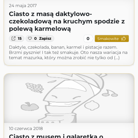
24 maja 2017
Ciasto z masą daktylowo-
czekoladową na kruchym spodzie z
polewą karmelową
0
15
0
Zapisz
Smakowite
Daktyle, czekolada, banan, karmel i pistacje razem.
Brzmi pysznie! I tak też smakuje. Oto nasza wariacja na
temat mazurka, który można zrobić nie tylko od (...)
10 czerwca 2018
Ciasto z musem i galaretką o