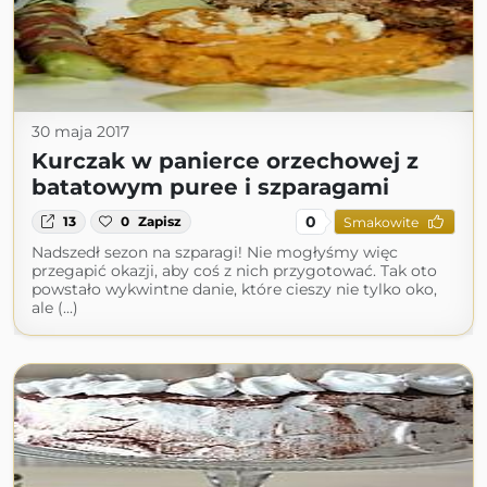
30 maja 2017
Kurczak w panierce orzechowej z
batatowym puree i szparagami
0
13
0
Zapisz
Smakowite
Nadszedł sezon na szparagi! Nie mogłyśmy więc
przegapić okazji, aby coś z nich przygotować. Tak oto
powstało wykwintne danie, które cieszy nie tylko oko,
ale (...)