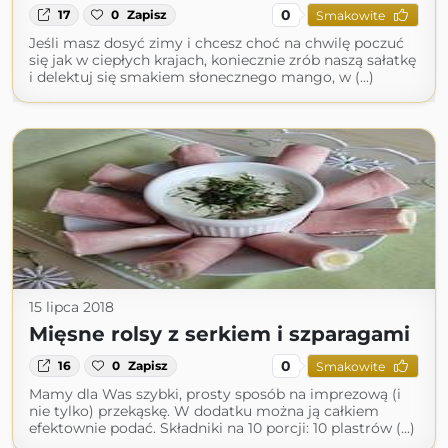
0
17
0
Zapisz
Smakowite
Jeśli masz dosyć zimy i chcesz choć na chwilę poczuć
się jak w ciepłych krajach, koniecznie zrób naszą sałatkę
i delektuj się smakiem słonecznego mango, w (...)
15 lipca 2018
Mięsne rolsy z serkiem i szparagami
0
16
0
Zapisz
Smakowite
Mamy dla Was szybki, prosty sposób na imprezową (i
nie tylko) przekąskę. W dodatku można ją całkiem
efektownie podać. Składniki na 10 porcji: 10 plastrów (...)