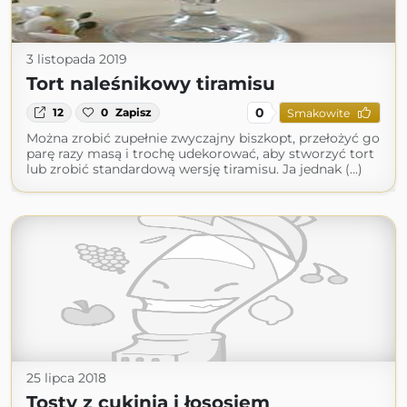
3 listopada 2019
Tort naleśnikowy tiramisu
0
12
0
Zapisz
Smakowite
Można zrobić zupełnie zwyczajny biszkopt, przełożyć go
parę razy masą i trochę udekorować, aby stworzyć tort
lub zrobić standardową wersję tiramisu. Ja jednak (...)
25 lipca 2018
Tosty z cukinią i łososiem