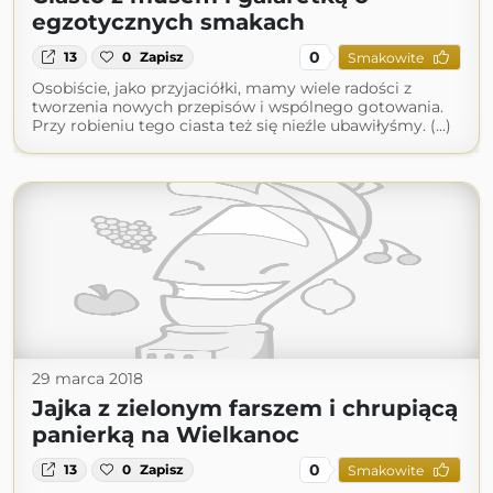
egzotycznych smakach
0
13
0
Zapisz
Smakowite
Osobiście, jako przyjaciółki, mamy wiele radości z
tworzenia nowych przepisów i wspólnego gotowania.
Przy robieniu tego ciasta też się nieźle ubawiłyśmy. (...)
29 marca 2018
Jajka z zielonym farszem i chrupiącą
panierką na Wielkanoc
0
13
0
Zapisz
Smakowite