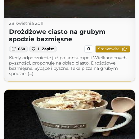
28 kwietnia 2011
Drożdżowe ciasto na grubym
spodzie bezmięsne
0
650
1
Zapisz
Smakowite
Kiedy odpoczniecie już po konsumpcji Wielkanocnych
pyszności, proponuję na obiad ciasto. Drożdżowe,
bezmięsne. Sycące i pyszne. Taka pizza na grubym
spodzie. (...)