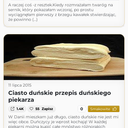
A raczej coś -z resztek.Kiedy rozmrażałam twaróg na
sernik, który pokazałam wczoraj, po prostu
wyciągnęłam pierwszy z brzegu kawałek stwierdzając,
że powinno (...)
11 lipca 2015
Ciasto duńskie przepis duńskiego
piekarza
0
1.4K
55
Zapisz
Smakowite
W Danii mieszkam już długo, ciasto duńskie nie jest mi
więc obce. Duńczycy je wprost kochają! W każdej
piekarni można kupić całe mnóstwo różnorakich