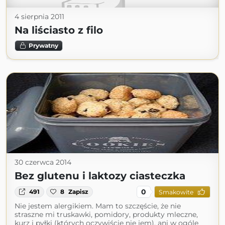
4 sierpnia 2011
Na liściasto z filo
Prywatny
30 czerwca 2014
Bez glutenu i laktozy ciasteczka
0
491
8
Zapisz
Smakowite
Nie jestem alergikiem. Mam to szczęście, że nie
straszne mi truskawki, pomidory, produkty mleczne,
kurz i pyłki (których oczywiście nie jem), ani w ogóle