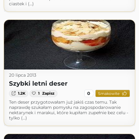
ciastek i (...)
20 lipca 2013
Szybki letni deser
0
1.2K
1
Zapisz
Smakowite
Ten deser przygotowałam już jakiś czas temu. Tak
naprawdę szukałam pomysłu na zagospodarowanie
nektarynek i marakui, które kupiłam zupełnie bez celu -
tylko (...)