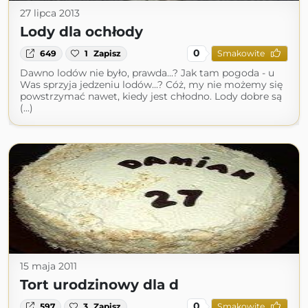
27 lipca 2013
Lody dla ochłody
0
649
1
Zapisz
Smakowite
Dawno lodów nie było, prawda...? Jak tam pogoda - u
Was sprzyja jedzeniu lodów...? Cóż, my nie możemy się
powstrzymać nawet, kiedy jest chłodno. Lody dobre są
(...)
15 maja 2011
Tort urodzinowy dla d
0
597
3
Zapisz
Smakowite