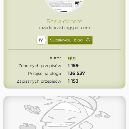
Raz a dobrze
razadobrze.blogspot.com
17
Subskrybuj blog
gin
Autor
1 159
Zebranych przepisów
136 537
Przejść na bloga
1 153
Zapisanych przepisów