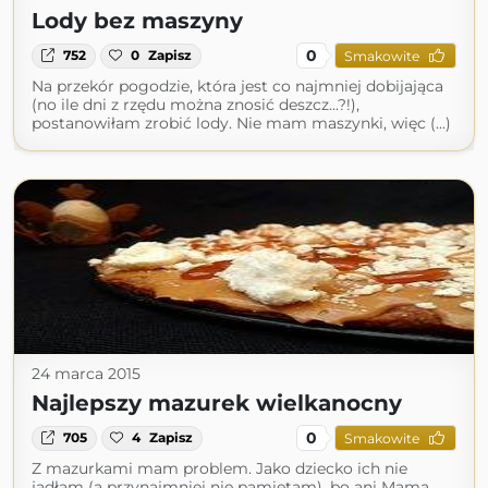
Lody bez maszyny
0
752
0
Zapisz
Smakowite
Na przekór pogodzie, która jest co najmniej dobijająca
(no ile dni z rzędu można znosić deszcz...?!),
postanowiłam zrobić lody. Nie mam maszynki, więc (...)
24 marca 2015
Najlepszy mazurek wielkanocny
0
705
4
Zapisz
Smakowite
Z mazurkami mam problem. Jako dziecko ich nie
jadłam (a przynajmniej nie pamiętam), bo ani Mama,