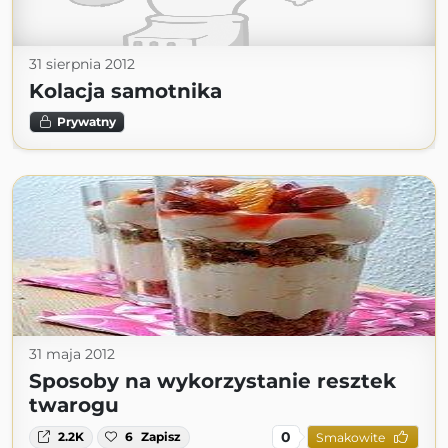
31 sierpnia 2012
Kolacja samotnika
Prywatny
31 maja 2012
Sposoby na wykorzystanie resztek
twarogu
0
2.2K
6
Zapisz
Smakowite