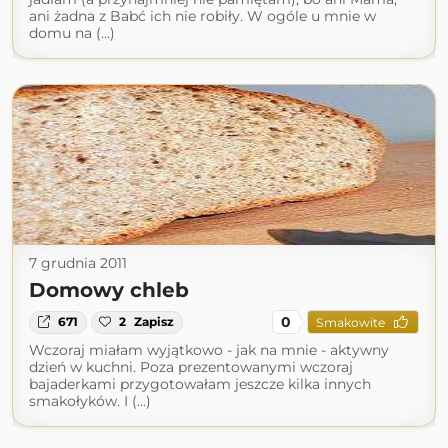
ani żadna z Babć ich nie robiły. W ogóle u mnie w
domu na (...)
7 grudnia 2011
Domowy chleb
0
671
2
Zapisz
Smakowite
Wczoraj miałam wyjątkowo - jak na mnie - aktywny
dzień w kuchni. Poza prezentowanymi wczoraj
bajaderkami przygotowałam jeszcze kilka innych
smakołyków. I (...)