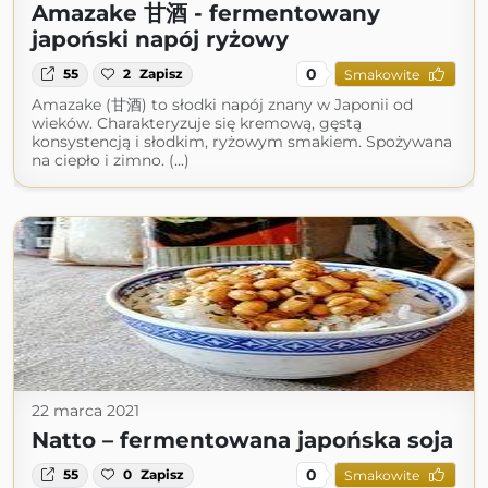
Amazake 甘酒 - fermentowany
japoński napój ryżowy
0
55
2
Zapisz
Smakowite
Amazake (甘酒) to słodki napój znany w Japonii od
wieków. Charakteryzuje się kremową, gęstą
konsystencją i słodkim, ryżowym smakiem. Spożywana
na ciepło i zimno. (...)
22 marca 2021
Natto – fermentowana japońska soja
0
55
0
Zapisz
Smakowite