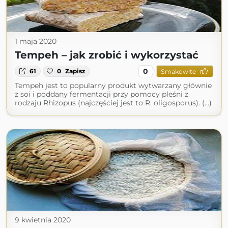
1 maja 2020
Tempeh – jak zrobić i wykorzystać
0
61
0
Zapisz
Smakowite
Tempeh jest to popularny produkt wytwarzany głównie
z soi i poddany fermentacji przy pomocy pleśni z
rodzaju Rhizopus (najczęściej jest to R. oligosporus). (...)
9 kwietnia 2020