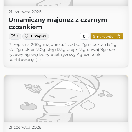
21 czerwca 2026
Umamiczny majonez z czarnym
czosnkiem
0
1
1
Zapisz
Smakowite
Przepis na 200g majonezu: 1 żółtko 2g musztarda 2g
sól 2g cukier 150g olej (135g olej + 15g oliwa) 9g ocet
ryżowy 4g wędzony ocet ryżowy 4g czosnek
konfitowany (...)
21 czerwca 2026