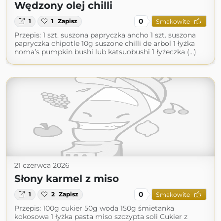
Wędzony olej chilli
0
1
1
Zapisz
Smakowite
Przepis: 1 szt. suszona papryczka ancho 1 szt. suszona
papryczka chipotle 10g suszone chilli de arbol 1 łyżka
noma’s pumpkin bushi lub katsuobushi 1 łyżeczka (...)
21 czerwca 2026
Słony karmel z miso
0
1
2
Zapisz
Smakowite
Przepis: 100g cukier 50g woda 150g śmietanka
kokosowa 1 łyżka pasta miso szczypta soli Cukier z