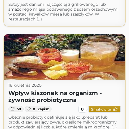
Satay jest daniem najczęściej z grillowanego lub
smażonego mięsa podawanego z sosem orzechowym
w postaci kawałków mięsa lub szaszłyków. W
restauracjach (...)
16 kwietnia 2020
Wpływ kiszonek na organizm -
żywność probiotyczna
0
58
0
Zapisz
Smakowite
Obecnie probiotyk definiuje się jako „preparat lub
produkt zawierający żywe, określone mikroorganizmy
w odpowiedniej liczbie, które zmieniają mikroflorę. (...)