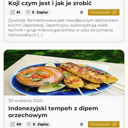
Koji czym jest i jak je zrobić
0
61
0
Zapisz
Smakowite
Żywność fermentowana jest nieodłącznym elementem
kuchni Japońskiej. Japończycy wykorzystują wiele
technik i grup mikroorganizmów w celu otrzymania
różnorodnych (...)
30 września 2020
Indonezyjski tempeh z dipem
orzechowym
0
60
0
Zapisz
Smakowite