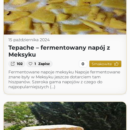
15 października 2024
Tepache – fermentowany napój z
Meksyku
0
102
1
Zapisz
Smakowite
Fermentowane napoje meksyku Napoje fermentowane
znane były w Meksyku jeszcze dotarciem tam
hiszpanów. Szeroka gama napojów z czego do
najpopularniejszych (...)