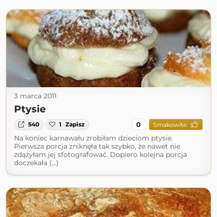
3 marca 2011
Ptysie
0
540
1
Zapisz
Smakowite
Na koniec karnawału zrobiłam dzieciom ptysie.
Pierwsza porcja zniknęła tak szybko, że nawet nie
zdążyłam jej sfotografować. Dopiero kolejna porcja
doczekała (...)