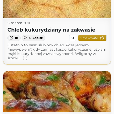
6 marca 2011
Chleb kukurydziany na zakwasie
0
1K
3
Zapisz
Smakowite
Ostatnio to nasz ulubiony chleb. Poza jednym
"niewypałem", gdy zamiast kaszki kukurydzianej użyłam
mąki kukurydzianej zawsze wychodzi. Wilgotny w
środku i (...)