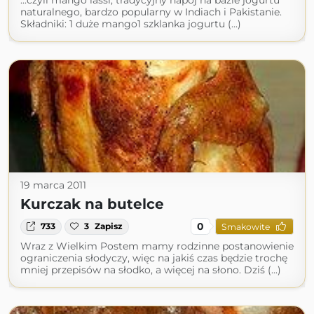
...czyli mango lassi, tradycyjny napój na bazie jogurtu
naturalnego, bardzo popularny w Indiach i Pakistanie.
Składniki: 1 duże mango1 szklanka jogurtu (...)
19 marca 2011
Kurczak na butelce
0
733
3
Zapisz
Smakowite
Wraz z Wielkim Postem mamy rodzinne postanowienie
ograniczenia słodyczy, więc na jakiś czas będzie trochę
mniej przepisów na słodko, a więcej na słono. Dziś (...)