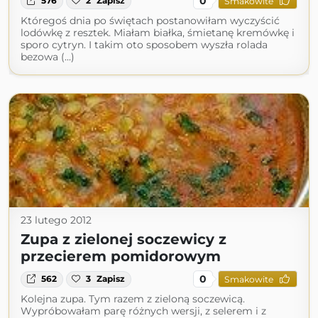
0
576
2
Zapisz
Smakowite
Któregoś dnia po świętach postanowiłam wyczyścić
lodówkę z resztek. Miałam białka, śmietanę kremówkę i
sporo cytryn. I takim oto sposobem wyszła rolada
bezowa (...)
23 lutego 2012
Zupa z zielonej soczewicy z
przecierem pomidorowym
0
562
3
Zapisz
Smakowite
Kolejna zupa. Tym razem z zieloną soczewicą.
Wypróbowałam parę różnych wersji, z selerem i z