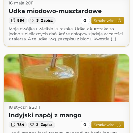
16 maja 2011
Udka miodowo-musztardowe
0
884
3
Zapisz
Smakowite
Moja dwójka uwielbia kurczaka. Udka z kurczaka to
jedno z nielicznych dań, które chłopcy zjadają w całości
z talerza. A te udka, wg. przepisu z blogu Kwestia (...)
18 stycznia 2011
Indyjski napój z mango
0
784
2
Zapisz
Smakowite