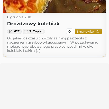
6 grudnia 2010
Drożdżowy kulebiak
0
627
3
Zapisz
Smakowite
Od jakiegoś czasu chodziły za mną paszteciki z
nadzieniem grzybowo-kapuścianym. W poszukiwaniu
mojego wypróbowanego przepisu wpadł mi w oko
kulebiak. I takim (...)