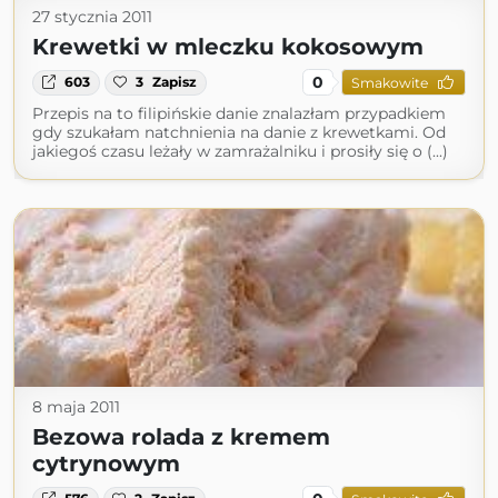
27 stycznia 2011
Krewetki w mleczku kokosowym
0
603
3
Zapisz
Smakowite
Przepis na to filipińskie danie znalazłam przypadkiem
gdy szukałam natchnienia na danie z krewetkami. Od
jakiegoś czasu leżały w zamrażalniku i prosiły się o (...)
8 maja 2011
Bezowa rolada z kremem
cytrynowym