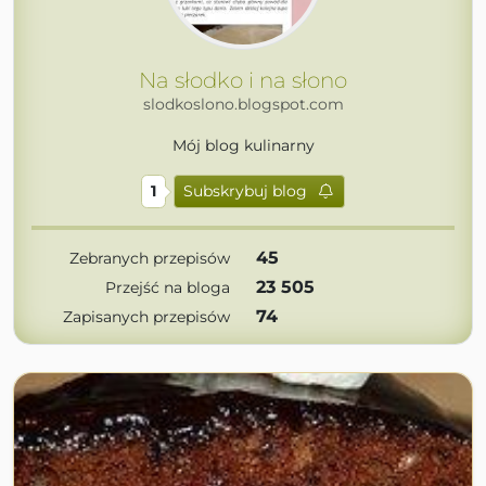
Na słodko i na słono
slodkoslono.blogspot.com
Mój blog kulinarny
1
Subskrybuj blog
45
Zebranych przepisów
23 505
Przejść na bloga
74
Zapisanych przepisów