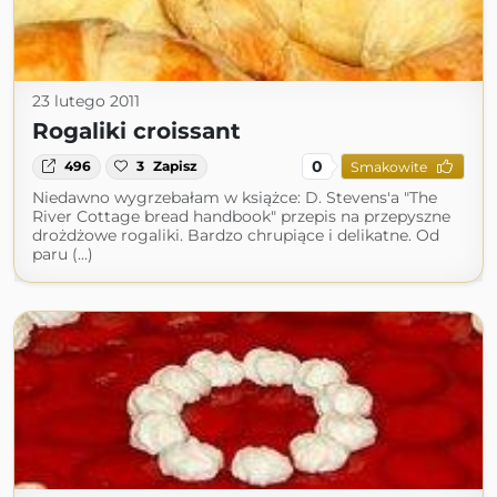
23 lutego 2011
Rogaliki croissant
0
496
3
Zapisz
Smakowite
Niedawno wygrzebałam w książce: D. Stevens'a "The
River Cottage bread handbook" przepis na przepyszne
drożdżowe rogaliki. Bardzo chrupiące i delikatne. Od
paru (...)