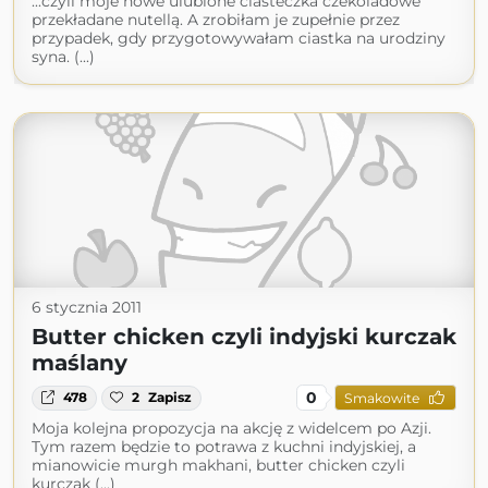
...czyli moje nowe ulubione ciasteczka czekoladowe
przekładane nutellą. A zrobiłam je zupełnie przez
przypadek, gdy przygotowywałam ciastka na urodziny
syna. (...)
6 stycznia 2011
Butter chicken czyli indyjski kurczak
maślany
0
478
2
Zapisz
Smakowite
Moja kolejna propozycja na akcję z widelcem po Azji.
Tym razem będzie to potrawa z kuchni indyjskiej, a
mianowicie murgh makhani, butter chicken czyli
kurczak (...)