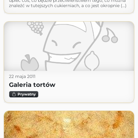
upiec coś, co będzie przeciwieństwem tego, co można
znaleźć w tutejszych cukierniach, a co jest okropnie (...)
22 maja 2011
Galeria tortów
Prywatny