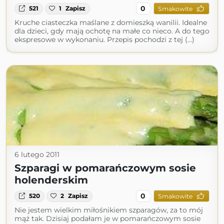
0
521
1
Zapisz
Smakowite
Kruche ciasteczka maślane z domieszką wanilii. Idealne
dla dzieci, gdy mają ochotę na małe co nieco. A do tego
ekspresowe w wykonaniu. Przepis pochodzi z tej (...)
6 lutego 2011
Szparagi w pomarańczowym sosie
holenderskim
0
520
2
Zapisz
Smakowite
Nie jestem wielkim miłośnikiem szparagów, za to mój
mąż tak. Dzisiaj podałam je w pomarańczowym sosie