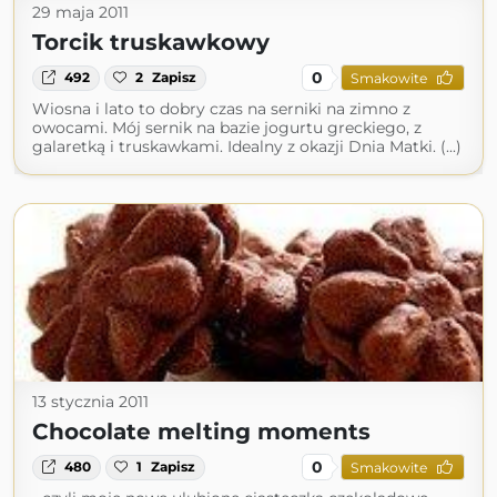
29 maja 2011
Torcik truskawkowy
0
492
2
Zapisz
Smakowite
Wiosna i lato to dobry czas na serniki na zimno z
owocami. Mój sernik na bazie jogurtu greckiego, z
galaretką i truskawkami. Idealny z okazji Dnia Matki. (...)
13 stycznia 2011
Chocolate melting moments
0
480
1
Zapisz
Smakowite