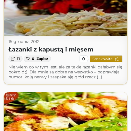
15 grudnia 2012
Łazanki z kapustą i mięsem
0
11
0
Zapisz
Smakowite
Nie wiem co w tym jest, ale za takie łazanki dałabym się
pokroić ;). Dla mnie są dobre na wszystko – poprawiają
humor, koją nerwy i zaspakajają głód rzecz (...)