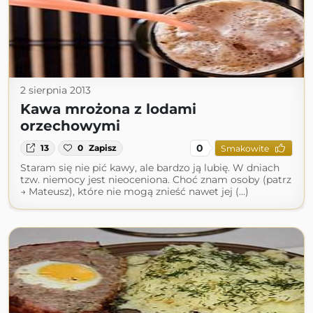
2 sierpnia 2013
Kawa mrożona z lodami
orzechowymi
0
13
0
Zapisz
Smakowite
Staram się nie pić kawy, ale bardzo ją lubię. W dniach
tzw. niemocy jest nieoceniona. Choć znam osoby (patrz
→ Mateusz), które nie mogą znieść nawet jej (...)