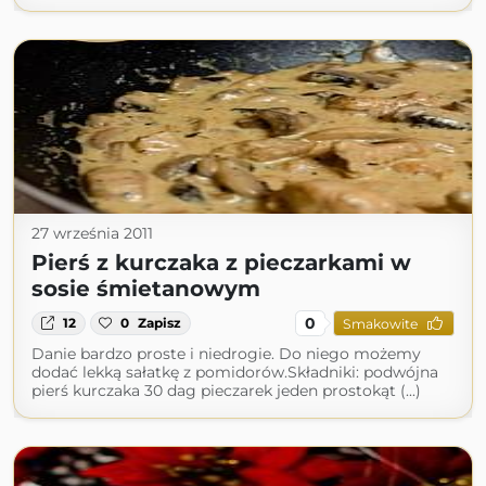
27 września 2011
Pierś z kurczaka z pieczarkami w
sosie śmietanowym
0
12
0
Zapisz
Smakowite
Danie bardzo proste i niedrogie. Do niego możemy
dodać lekką sałatkę z pomidorów.Składniki: podwójna
pierś kurczaka 30 dag pieczarek jeden prostokąt (...)