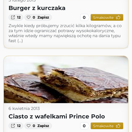
5 lutego 2015
Burger z kurczaka
0
12
0
Zapisz
Smakowite
Zwykle kiedy próbujemy zrzucić kilka kilogramów, a co
za tym idzie ograniczać potrawy wysokokaloryczne,
właśnie wtedy mamy największą ochotę na dania typu
fast (...)
6 kwietnia 2013
Ciasto z wafelkami Prince Polo
0
12
0
Zapisz
Smakowite