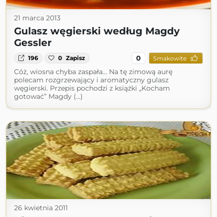
21 marca 2013
Gulasz węgierski według Magdy
Gessler
0
196
0
Zapisz
Smakowite
Cóż, wiosna chyba zaspała… Na tę zimową aurę
polecam rozgrzewający i aromatyczny gulasz
węgierski. Przepis pochodzi z książki „Kocham
gotować” Magdy (...)
26 kwietnia 2011