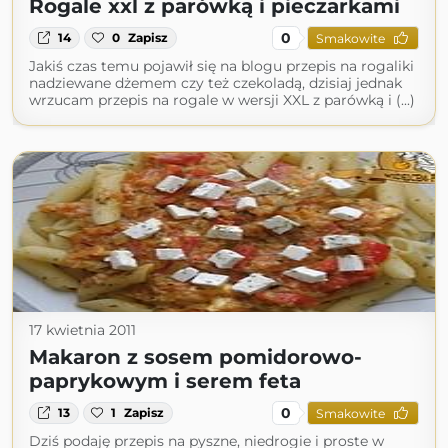
Rogale xxl z parówką i pieczarkami
0
14
0
Zapisz
Smakowite
Jakiś czas temu pojawił się na blogu przepis na rogaliki
nadziewane dżemem czy też czekoladą, dzisiaj jednak
wrzucam przepis na rogale w wersji XXL z parówką i (...)
17 kwietnia 2011
Makaron z sosem pomidorowo-
paprykowym i serem feta
0
13
1
Zapisz
Smakowite
Dziś podaję przepis na pyszne, niedrogie i proste w