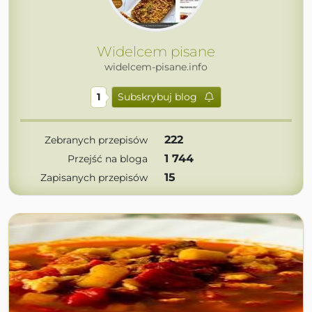
Widelcem pisane
widelcem-pisane.info
1
Subskrybuj blog
222
Zebranych przepisów
1 744
Przejść na bloga
15
Zapisanych przepisów