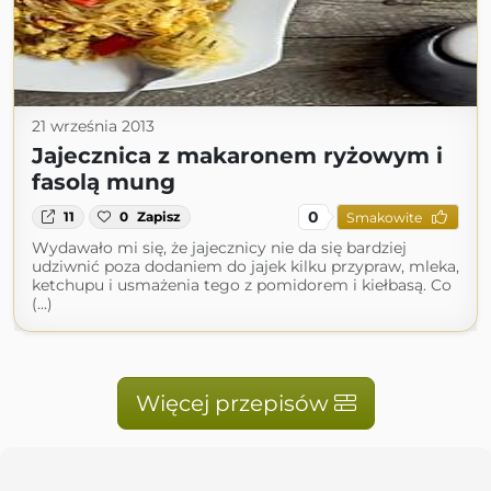
21 września 2013
Jajecznica z makaronem ryżowym i
fasolą mung
0
11
0
Zapisz
Smakowite
Wydawało mi się, że jajecznicy nie da się bardziej
udziwnić poza dodaniem do jajek kilku przypraw, mleka,
ketchupu i usmażenia tego z pomidorem i kiełbasą. Co
(...)
Więcej przepisów