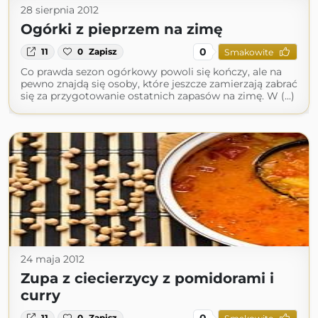
28 sierpnia 2012
Ogórki z pieprzem na zimę
0
11
0
Zapisz
Smakowite
Co prawda sezon ogórkowy powoli się kończy, ale na
pewno znajdą się osoby, które jeszcze zamierzają zabrać
się za przygotowanie ostatnich zapasów na zimę. W (...)
24 maja 2012
Zupa z ciecierzycy z pomidorami i
curry
0
11
0
Zapisz