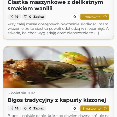
Ciastka maszynkowe z delikatnym
smakiem wanilii
0
19
0
Zapisz
Smakowite
Przy całej masie dostępnych ówcześnie słodkości mam
wrażenie, że te ciastka powoli odchodzą w niepamięć. A
szkoda, bo choć wyglądają dość niepozornie to (...)
5 kwietnia 2012
Bigos tradycyjny z kapusty kiszonej
0
18
0
Zapisz
Smakowite
Bigos – polskie danie, które od dawien dawna króluje na