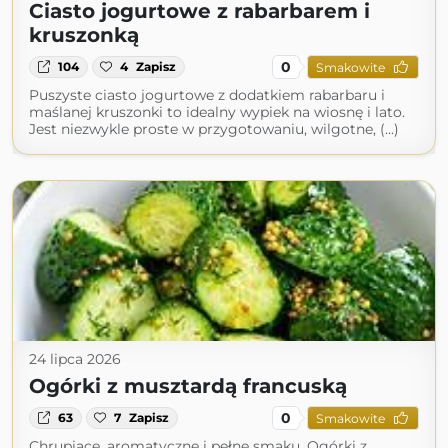
Ciasto jogurtowe z rabarbarem i
kruszonką
0
104
4
Zapisz
Smakowite
Puszyste ciasto jogurtowe z dodatkiem rabarbaru i
maślanej kruszonki to idealny wypiek na wiosnę i lato.
Jest niezwykle proste w przygotowaniu, wilgotne, (...)
24 lipca 2026
Ogórki z musztardą francuską
0
63
7
Zapisz
Smakowite
Chrupiące, aromatyczne i pełne smaku. Ogórki z