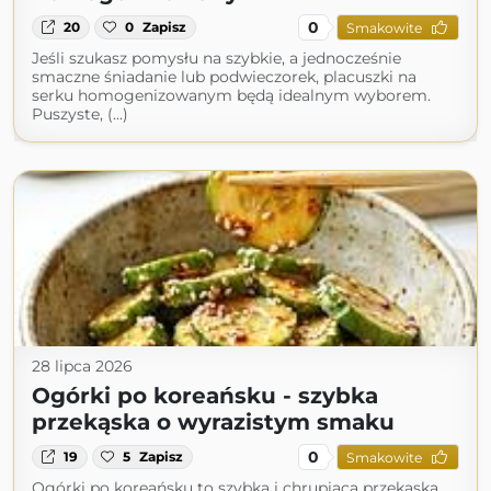
0
20
0
Zapisz
Smakowite
Jeśli szukasz pomysłu na szybkie, a jednocześnie
smaczne śniadanie lub podwieczorek, placuszki na
serku homogenizowanym będą idealnym wyborem.
Puszyste, (...)
28 lipca 2026
Ogórki po koreańsku - szybka
przekąska o wyrazistym smaku
0
19
5
Zapisz
Smakowite
Ogórki po koreańsku to szybka i chrupiąca przekąska,