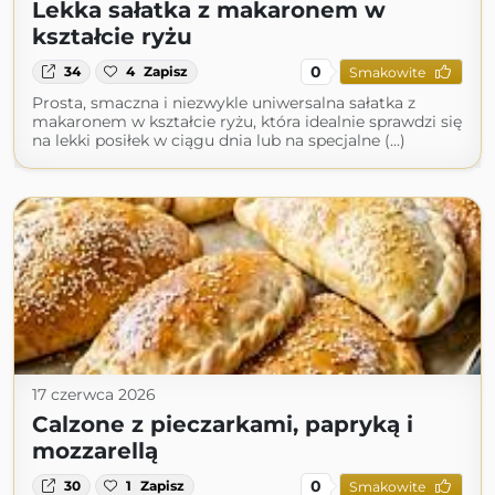
Lekka sałatka z makaronem w
kształcie ryżu
0
34
4
Zapisz
Smakowite
Prosta, smaczna i niezwykle uniwersalna sałatka z
makaronem w kształcie ryżu, która idealnie sprawdzi się
na lekki posiłek w ciągu dnia lub na specjalne (...)
17 czerwca 2026
Calzone z pieczarkami, papryką i
mozzarellą
0
30
1
Zapisz
Smakowite