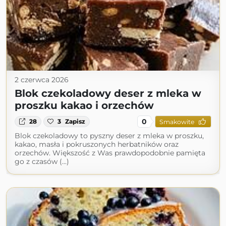
2 czerwca 2026
Blok czekoladowy deser z mleka w
proszku kakao i orzechów
0
28
3
Zapisz
Smakowite
Blok czekoladowy to pyszny deser z mleka w proszku,
kakao, masła i pokruszonych herbatników oraz
orzechów. Większość z Was prawdopodobnie pamięta
go z czasów (...)