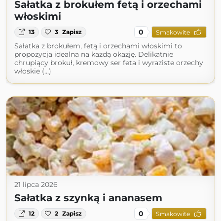
Sałatka z brokułem fetą i orzechami
włoskimi
0
13
3
Zapisz
Smakowite
Sałatka z brokułem, fetą i orzechami włoskimi to
propozycja idealna na każdą okazję. Delikatnie
chrupiący brokuł, kremowy ser feta i wyraziste orzechy
włoskie (...)
21 lipca 2026
Sałatka z szynką i ananasem
0
12
2
Zapisz
Smakowite