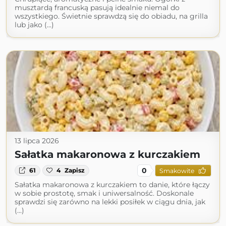
musztardą francuską pasują idealnie niemal do
wszystkiego. Świetnie sprawdzą się do obiadu, na grilla
lub jako (...)
13 lipca 2026
Sałatka makaronowa z kurczakiem
0
61
4
Zapisz
Smakowite
Sałatka makaronowa z kurczakiem to danie, które łączy
w sobie prostotę, smak i uniwersalność. Doskonale
sprawdzi się zarówno na lekki posiłek w ciągu dnia, jak
(...)