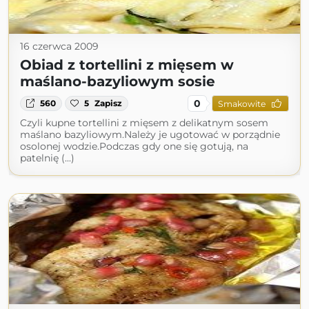
16 czerwca 2009
Obiad z tortellini z mięsem w
maślano-bazyliowym sosie
0
560
5
Zapisz
Smakowite
Czyli kupne tortellini z mięsem z delikatnym sosem
maślano bazyliowym.Należy je ugotować w porządnie
osolonej wodzie.Podczas gdy one się gotują, na
patelnię (...)