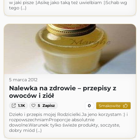
w jaki pisze :)Asikę jako taką też uwielbiam :)Schab wg
tego (...)
5 marca 2012
Nalewka na zdrowie – przepisy z
owoców i ziół
0
1.1K
5
Zapisz
Smakowite
Dzieło i przepis mojej Rodzicielki.Ja jeno korzystam :) i
rozpowszechniamProporcje absolutnie
dowolne.Warunek: tylko świeże produkty, soczyste,
dobry miód (...)