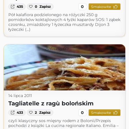
0
435
0
Zapisz
Smakowite
Pół kalafiora podzielonego na różyczki 250 g
pomidorków koktajlowych 4 łyżki kaparów SOS: 1 ząbek
czosnku, zmiażdżony 1 łyżeczka musztardy Dijon 3
łyżeczki (...)
14 lipca 2011
Tagliatelle z ragù bolońskim
0
433
2
Zapisz
Smakowite
czyli klasyczny sos mięsny rodem z Bolonii/Przepis
pochodzi z książki La cucina regionale Italiano. Emilia –