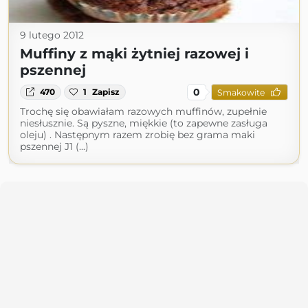
9 lutego 2012
Muffiny z mąki żytniej razowej i
pszennej
0
470
1
Zapisz
Smakowite
Trochę się obawiałam razowych muffinów, zupełnie
niesłusznie. Są pyszne, miękkie (to zapewne zasługa
oleju) . Następnym razem zrobię bez grama maki
pszennej J1 (...)