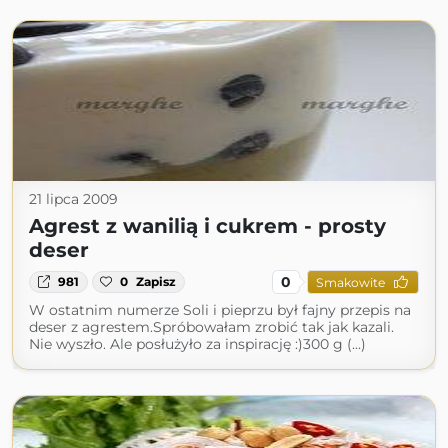
21 lipca 2009
Agrest z wanilią i cukrem - prosty
deser
0
981
0
Zapisz
Smakowite
W ostatnim numerze Soli i pieprzu był fajny przepis na
deser z agrestem.Spróbowałam zrobić tak jak kazali.
Nie wyszło. Ale posłużyło za inspirację :)300 g (...)