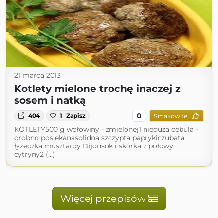
21 marca 2013
Kotlety mielone trochę inaczej z
sosem i natką
0
404
1
Zapisz
Smakowite
KOTLETY500 g wołowiny - zmielonej1 nieduża cebula -
drobno posiekanasolidna szczypta paprykiczubata
łyżeczka musztardy Dijonsok i skórka z połowy
cytryny2 (...)
Więcej przepisów