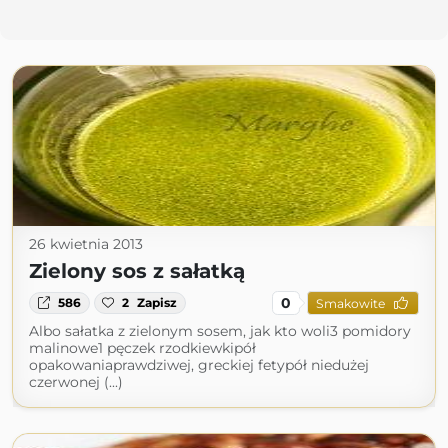
26 kwietnia 2013
Zielony sos z sałatką
0
586
2
Zapisz
Smakowite
Albo sałatka z zielonym sosem, jak kto woli3 pomidory
malinowe1 pęczek rzodkiewkipół
opakowaniaprawdziwej, greckiej fetypół niedużej
czerwonej (...)