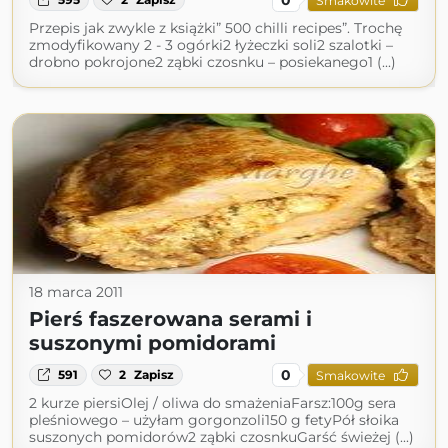
Smakowite
Przepis jak zwykle z książki” 500 chilli recipes”. Trochę
zmodyfikowany 2 - 3 ogórki2 łyżeczki soli2 szalotki –
drobno pokrojone2 ząbki czosnku – posiekanego1 (...)
18 marca 2011
Pierś faszerowana serami i
suszonymi pomidorami
0
591
2
Zapisz
Smakowite
2 kurze piersiOlej / oliwa do smażeniaFarsz:100g sera
pleśniowego – użyłam gorgonzoli150 g fetyPół słoika
suszonych pomidorów2 ząbki czosnkuGarść świeżej (...)