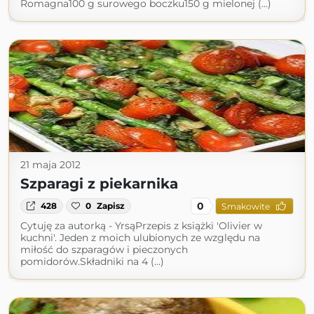
Romagna100 g surowego boczku150 g mielonej (...)
21 maja 2012
Szparagi z piekarnika
0
428
0
Zapisz
Smakowite
Cytuję za autorką - YrsąPrzepis z książki 'Olivier w
kuchni'. Jeden z moich ulubionych ze względu na
miłość do szparagów i pieczonych
pomidorów.Składniki na 4 (...)