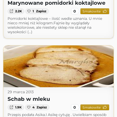
Marynowane pomidorki koktajlowe
0
2.2K
1
Zapisz
Smakowite
Pomidorki koktajlowe – ilość wedle uznania. U mnie
nieco mniej niż kilogram.Fajnie by wyglądały
wielokolorowe, ale niestety sklep nie stanął na
wysokości (...)
29 marca 2013
Schab w mleku
0
1.9K
4
Zapisz
Smakowite
Przepis podała Asika.I Asikę cytuję . Uwielbiam sposób