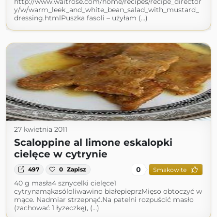
http://www.waitrose.com/home/recipes/recipe_director
y/w/warm_leek_and_white_bean_salad_with_mustard_
dressing.htmlPuszka fasoli – użyłam (...)
27 kwietnia 2011
Scaloppine al limone eskalopki
cielęce w cytrynie
0
497
0
Zapisz
Smakowite
40 g masła4 sznycelki cielęce1
cytrynamąkasóloliwawino białepieprzMięso obtoczyć w
mące. Nadmiar strzepnąć.Na patelni rozpuścić masło
(zachować 1 łyzeczkę), (...)