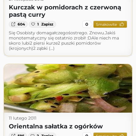
Kurczak w pomidorach z czerwoną
pastą curry
0
604
1
Zapisz
Smakowite
Się Osobisty domagałczegośostrego. Znowu.Jakiś
monotematyczny się ostatnio zrobił :DAle niech ma
skoro lubi2 piersi kurze2 puszki pomidorów
(krojonych)2 ząbki (...)
11 lutego 2011
Orientalna sałatka z ogórków
0
595
2
Zapisz