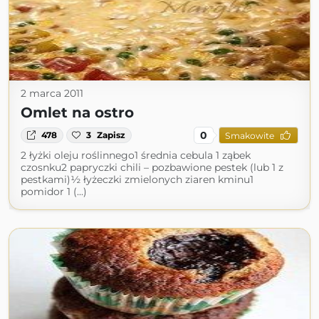
2 marca 2011
Omlet na ostro
0
478
3
Zapisz
Smakowite
2 łyżki oleju roślinnego1 średnia cebula 1 ząbek
czosnku2 papryczki chili – pozbawione pestek (lub 1 z
pestkami)½ łyżeczki zmielonych ziaren kminu1
pomidor 1 (...)