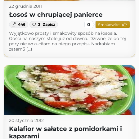
22 grudnia 2011
Łosoś w chrupiącej panierce
0
446
2
Zapisz
Smakowite
Wyjątkowo prosty i smakowity sposób na łososia.
Gości na naszym stole już od dawna. Dziwne, że do tej
pory nie wrzuciłam na niego przepisu.Nadrabiam
zatem3 (...)
20 stycznia 2012
Kalafior w sałatce z pomidorkami i
kaparami