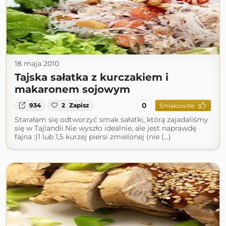
18 maja 2010
Tajska sałatka z kurczakiem i
makaronem sojowym
0
934
2
Zapisz
Smakowite
Starałam się odtworzyć smak sałatki, którą zajadaliśmy
się w Tajlandii.Nie wyszło idealnie, ale jest naprawdę
fajna :)1 lub 1,5 kurzej piersi zmielonej (nie (...)