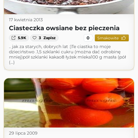
17 kwietnia 2013
Ciasteczka owsiane bez pieczenia
0
5.9K
3
Zapisz
Smakowite
.. jak za starych, dobrych lat :)Te ciastka to moje
dzieciństwo .1,5 szklanki cukru (można dać odrobinę
mniej)pół szklanki kakao8 łyżek mleka100 g masła (pół
(...)
29 lipca 2009