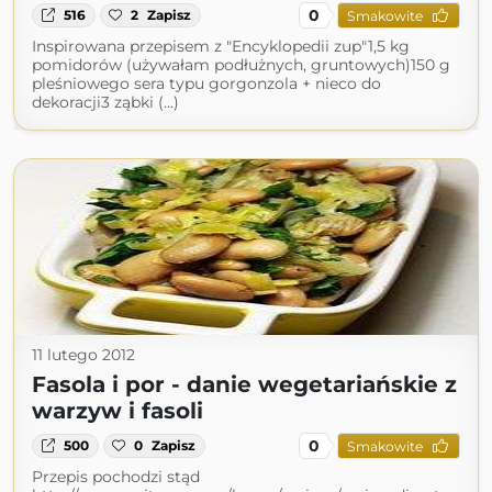
0
516
2
Zapisz
Smakowite
Inspirowana przepisem z "Encyklopedii zup"1,5 kg
pomidorów (używałam podłużnych, gruntowych)150 g
pleśniowego sera typu gorgonzola + nieco do
dekoracji3 ząbki (...)
11 lutego 2012
Fasola i por - danie wegetariańskie z
warzyw i fasoli
0
500
0
Zapisz
Smakowite
Przepis pochodzi stąd