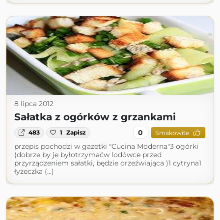
8 lipca 2012
Sałatka z ogórków z grzankami
0
483
1
Zapisz
Smakowite
przepis pochodzi w gazetki "Cucina Moderna"3 ogórki
(dobrze by je byłotrzymaćw lodówce przed
przyrządzeniem sałatki, będzie orzeźwiająca )1 cytryna1
łyżeczka (...)