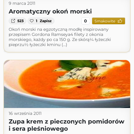
9 marca 2011
Aromatyczny okoń morski
0
523
1
Zapisz
Smakowite
Okoń morski na egzotyczną modłę inspirowany
przepisem Gordona Ramseya4 filety z okonia
morskiego, każdy po ca 150 g. Ze skórą¼ łyżeczki
pieprzu½ łyżeczki kminu (...)
16 września 2011
Zupa krem z pieczonych pomidorów
i sera pleśniowego